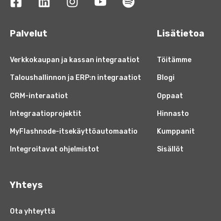
Palvelut
Lisätietoa
Verkkokaupan ja kassan integraatiot
Töitämme
Taloushallinnon ja ERP:n integraatiot
Blogi
CRM-interaatiot
Oppaat
Integraatioprojektit
Hinnasto
MyFlashnode-itsekäyttöautomaatio
Kumppanit
Integroitavat ohjelmistot
Sisällöt
Yhteys
Ota yhteyttä