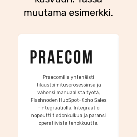
muutama esimerkki.
F
Praecomilla yhtenäisti
tilaustoimitusprosessinsa ja
vähensi manuaalista työtä,
-
li
Flashnoden HubSpot–Koho Sales
än
-integraatiolla. Integraatio
t
nopeutti tiedonkulkua ja paransi
operatiivista tehokkuutta.
.