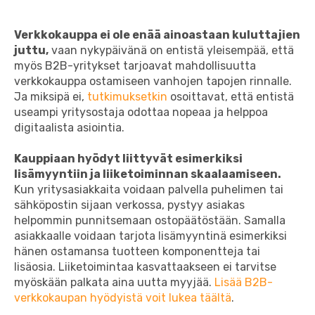
Verkkokauppa ei ole enää ainoastaan kuluttajien
juttu,
vaan nykypäivänä on entistä yleisempää, että
myös B2B-yritykset tarjoavat mahdollisuutta
verkkokauppa ostamiseen vanhojen tapojen rinnalle.
Ja miksipä ei,
tutkimuksetkin
osoittavat, että entistä
useampi yritysostaja odottaa nopeaa ja helppoa
digitaalista asiointia.
Kauppiaan hyödyt liittyvät esimerkiksi
lisämyyntiin ja liiketoiminnan skaalaamiseen.
Kun yritysasiakkaita voidaan palvella puhelimen tai
sähköpostin sijaan verkossa, pystyy asiakas
helpommin punnitsemaan ostopäätöstään. Samalla
asiakkaalle voidaan tarjota lisämyyntinä esimerkiksi
hänen ostamansa tuotteen komponentteja tai
lisäosia. Liiketoimintaa kasvattaakseen ei tarvitse
myöskään palkata aina uutta myyjää.
Lisää B2B-
verkkokaupan hyödyistä voit lukea täältä
.