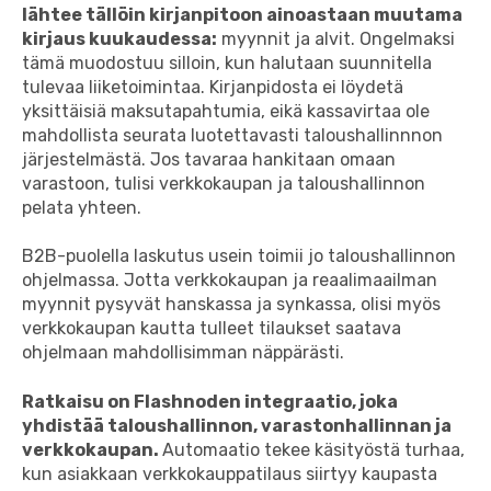
lähtee tällöin kirjanpitoon ainoastaan muutama
kirjaus kuukaudessa:
myynnit ja alvit. Ongelmaksi
tämä muodostuu silloin, kun halutaan suunnitella
tulevaa liiketoimintaa. Kirjanpidosta ei löydetä
yksittäisiä maksutapahtumia, eikä kassavirtaa ole
mahdollista seurata luotettavasti taloushallinnnon
järjestelmästä. Jos tavaraa hankitaan omaan
varastoon, tulisi verkkokaupan ja taloushallinnon
pelata yhteen.
B2B-puolella laskutus usein toimii jo taloushallinnon
ohjelmassa. Jotta verkkokaupan ja reaalimaailman
myynnit pysyvät hanskassa ja synkassa, olisi myös
verkkokaupan kautta tulleet tilaukset saatava
ohjelmaan mahdollisimman näppärästi.
Ratkaisu on Flashnoden integraatio, joka
yhdistää taloushallinnon, varastonhallinnan ja
verkkokaupan.
Automaatio tekee käsityöstä turhaa,
kun asiakkaan verkkokauppatilaus siirtyy kaupasta