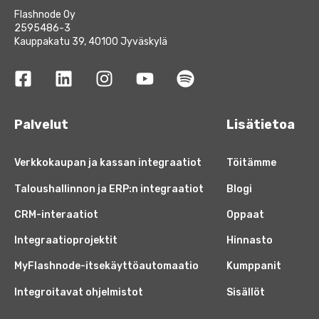
Flashnode Oy
2595486-3
Kauppakatu 39, 40100 Jyväskylä
Palvelut
Lisätietoa
Verkkokaupan ja kassan integraatiot
Töitämme
Taloushallinnon ja ERP:n integraatiot
Blogi
CRM-interaatiot
Oppaat
Integraatioprojektit
Hinnasto
MyFlashnode-itsekäyttöautomaatio
Kumppanit
Integroitavat ohjelmistot
Sisällöt