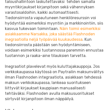
taloushallintoon laskutettavaksi tehden samalla
myyntikirjaukset kirjanpitoon sekä vähennyksen
varastosaldoihin, kaikki automaattisesti.
Tiedonsiirrosta vapautuneen henkilöresurssin voi
hyödyntää esimerkiksi myyntiin ja markkinointiin, siis
kasvua tukevaan toimintaan.
Näin toimii esimerkiksi
asiakkaamme Narsakka, joka säästää Flashnoden
inegraatiolla neljä työpäivää kuukaudessa
. Kun
tiedonsiirrosta päästään sen hyödyntämiseen,
voidaan esimerkiksi tuotannossa paremmin ennustaa
tuotannon ja raaka-aine tilauksien tarvetta.
Inegraatiot plavelevat myös kuluttajakauppoja. Jos
verkkokaupassa käytössä on Paytrailin maksunvälitys
ilman Flashnoden integraatiota, asiakkaan tehdessä
maksun verkkokaupassa, lankeaa suoritukseen
liittyvät kirjaukset kauppiaan manuaalisesti
tehtäväksi. Flashnoden avulla maksusuoritukset
siirtyvät kirjanpitoon ilman näppäilyä.