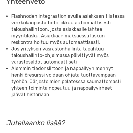
Yhteenveto
Flashnoden integraation avulla asiakkaan tilatessa
verkkokaupasta tieto liikkuu automaattisesti
taloushallintoon, josta asiakkaalle lähtee
myyntilasku. Asiakkaan maksaessa laskun
reskontra hoituu myös automaattisesti.
Jos yrityksen vasrastonhallinta tapahtuu
taloushallinto-ohjelmassa päivittyvät myös
varastosaldot automaattiseti
Aiemmin tiedonsiirtoon ja näppäilyyn mennyt
henkilöresurssi voidaan ohjata tuottavampaan
työhön. Järjestelmien pelatesssa saumattomasti
yhteen toiminta nopeutuu ja näppäilyvirheet
jäävät historiaan
Jutellaanko lisää?