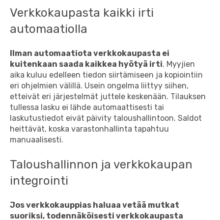
Verkkokaupasta kaikki irti
automaatiolla
Ilman automaatiota verkkokaupasta ei
kuitenkaan saada kaikkea hyötyä irti
. Myyjien
aika kuluu edelleen tiedon siirtämiseen ja kopiointiin
eri ohjelmien välillä. Usein ongelma liittyy siihen,
etteivät eri järjestelmät juttele keskenään. Tilauksen
tullessa lasku ei lähde automaattisesti tai
laskutustiedot eivät päivity taloushallintoon. Saldot
heittävät, koska varastonhallinta tapahtuu
manuaalisesti.
Taloushallinnon ja verkkokaupan
integrointi
Jos verkkokauppias haluaa vetää mutkat
suoriksi, todennäköisesti verkkokaupasta