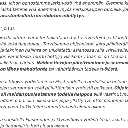
uus
, johon panostamme jatkuvasti yhä enemmän. Olemme ke
iakkaitamme yhä enemmän myös verkkokaupan puolella, jo
arastonhallinta on ehdoton edellytys
.
matisoituun varastonhallintaan, koska inventointi ja tilaus
evää sekä haastavaa. Tarvitsimme ohjelmistot, joita päivitetä
a tekninen hallinta on ulkoistettu asianosaavalle yritykselle.
jon varastossa, mutta tiettyjä yksiköitä vähän eli on tärkeää 
allista ja väristä.
Näiden tietojen päivittäminen ja seuraa
 on lähes mahdotonta
tai vähintäänkin todella työlästä.
Mycashflown yhdistäminen Flashnodella mahdollistaa helpon
dojen seurannan sekä päivittämisen yhdestä paikasta.
Ohjel
 oli meidän puolestamme todella helppoa
eikä vaatinut mu
deen päin, olin oikeastaan jopa yllättynyt, ettei pienempiä
yt vaan kaikki toimi saumattomasti alusta alkaen.
a suositella Flashnoden ja Mycasflown yhdistelmää, asiakas
a tiedonsiirto heti alusta alkaen.