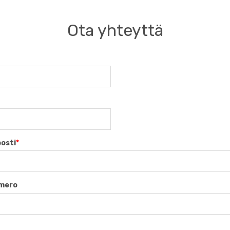
Ota yhteyttä
osti
*
umero