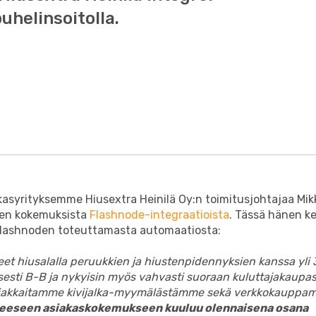
helinsoitolla.
asyrityksemme Hiusextra Heinilä Oy:n toimitusjohtajaa Mikk
en kokemuksista
Flashnode-integraatioista
. Tässä hänen 
 Flashnoden toteuttamasta automaatiosta:
t hiusalalla peruukkien ja hiustenpidennyksien kanssa yli
sesti B-B ja nykyisin myös vahvasti suoraan kuluttajakaupas
iakkaitamme kivijalka-myymälästämme sekä verkkokauppa
eeseen asiakaskokemukseen kuuluu olennaisena osana