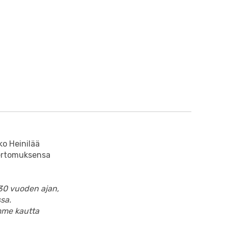
o Heinilää
kertomuksensa
 30 vuoden ajan,
sa.
mme kautta