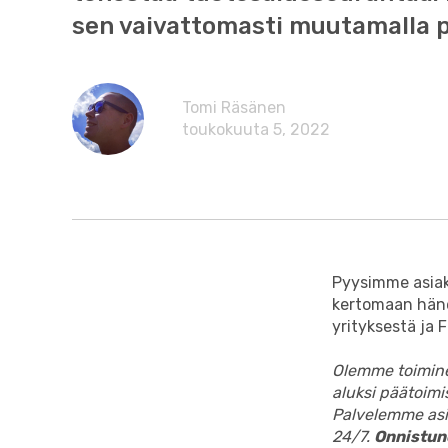
sen vaivattomasti muutamalla pu
Tomi Räsänen
toukokuuta 5, 2022
Pyysimme asiak
kertomaan hän
yrityksestä ja
Olemme toiminee
aluksi päätoimi
Palvelemme as
24/7.
Onnistun