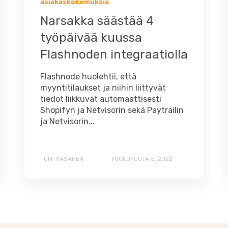
asiakaskokemuksia
Narsakka säästää 4
työpäivää kuussa
Flashnoden integraatiolla
Flashnode huolehtii, että
myyntitilaukset ja niihin liittyvät
tiedot liikkuvat automaattisesti
Shopifyn ja Netvisorin sekä Paytrailin
ja Netvisorin...
TOMI RÄSÄNEN
TOUKOKUUTA 5, 2022