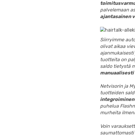
toimitusvarm
palvelemaan as
ajantasainen v
Siirryimme auto
olivat aikaa vi
ajanmukaisesti j
tuotteita on pal
saldo tietystä m
manuaalisesti
Netvisorin ja 
tuotteiden sal
integroiminen
puhelua Flashno
murheita ilmenn
Voin varauksett
saumattomasti j