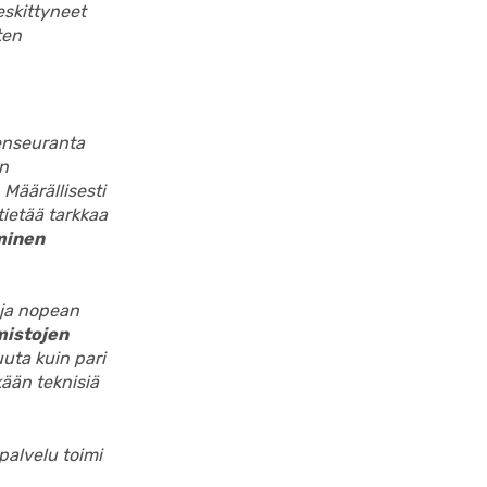
skittyneet
ten
tenseuranta
än
 Määrällisesti
tietää tarkkaa
minen
 ja nopean
mistojen
uta kuin pari
kään teknisiä
palvelu toimi