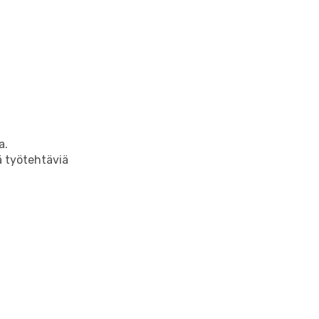
a.
ä työtehtäviä