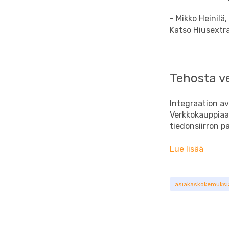
- Mikko Heinilä,
Katso Hiusextr
Tehosta v
Integraation av
Verkkokauppiaa
tiedonsiirron 
Lue lisää
asiakaskokemuksi