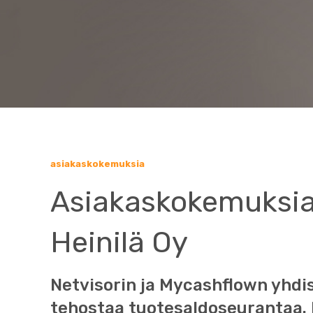
asiakaskokemuksia
Asiakaskokemuksia
Heinilä Oy
Netvisorin ja Mycashflown yhdi
tehostaa tuotesaldoseurantaa. H