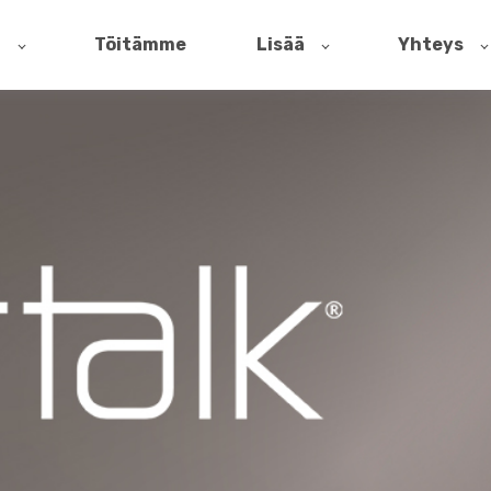
t
Töitämme
Lisää
Yhteys