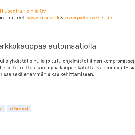
Hiusextra Heinilä Oy
an tuotteet:
www.pidennykset.net
www.hiusexra.fi
&
erkkokauppaa automaatiolla
ulla yhdistät sinulle jo tutu ohjelmistot ilman kompromissej
lle se tarkoittaa parempaa kaupan katetta, vähemmän tylsi
parissa sekä enemmän aikaa kehittämiseen.
a
referenssi