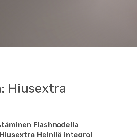
: Hiusextra
stäminen Flashnodella
iusextra Heinilä integroi