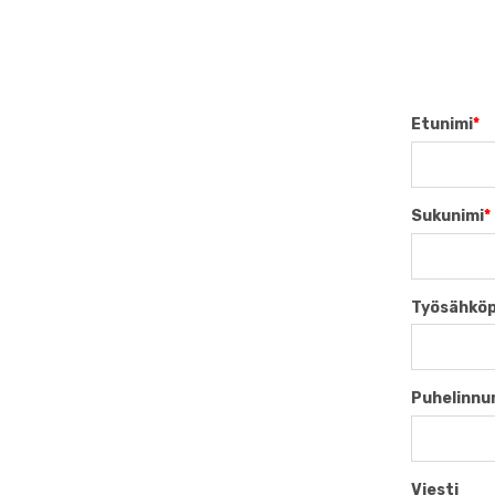
Etunimi
*
Sukunimi
*
Työsähköp
Puhelinn
Viesti