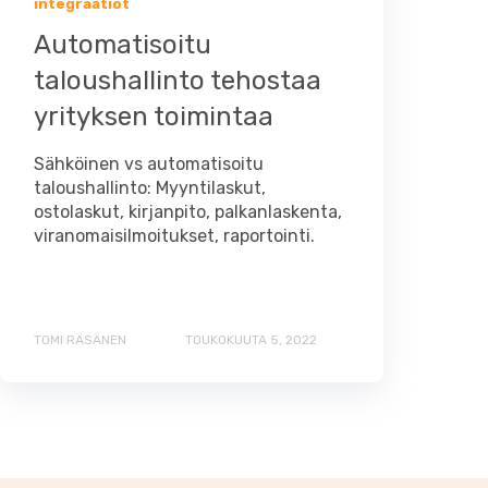
integraatiot
Automatisoitu
taloushallinto tehostaa
yrityksen toimintaa
Sähköinen vs automatisoitu
taloushallinto: Myyntilaskut,
ostolaskut, kirjanpito, palkanlaskenta,
viranomaisilmoitukset, raportointi.
TOMI RÄSÄNEN
TOUKOKUUTA 5, 2022