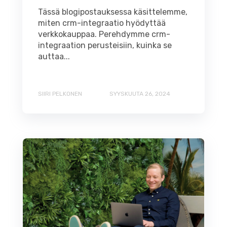
Tässä blogipostauksessa käsittelemme,
miten crm-integraatio hyödyttää
verkkokauppaa. Perehdymme crm-
integraation perusteisiin, kuinka se
auttaa...
SIIRI PELKONEN
SYYSKUUTA 26, 2024