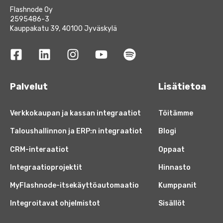
Flashnode Oy
2595486-3
Kauppakatu 39, 40100 Jyväskylä
Palvelut
Lisätietoa
Verkkokaupan ja kassan integraatiot
Töitämme
Taloushallinnon ja ERP:n integraatiot
Blogi
CRM-interaatiot
Oppaat
Integraatioprojektit
Hinnasto
MyFlashnode-itsekäyttöautomaatio
Kumppanit
Integroitavat ohjelmistot
Sisällöt