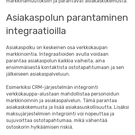
markkinamuutoksiin ja parantavat asiakaskokemusta.
Asiakaspolun parantaminen
integraatioilla
Asiakaspolku on keskeinen osa verkkokaupan
markkinointia. Integraatioiden avulla voidaan
parantaa asiakaspolun kaikkia vaiheita, aina
ensimmäisestä kontaktista ostotapahtumaan ja sen
jälkeiseen asiakaspalveluun.
Esimerkiksi CRM-järjestelmän integrointi
verkkokauppa-alustaan mahdollistaa personoidun
markkinoinnin ja asiakaspalvelun. Tämä parantaa
asiakaskokemusta ja lisää asiakasuskollisuutta. Lisäksi
maksujärjestelmien integrointi voi nopeuttaa ja
sujuvoittaa ostotapahtumaa, mikä vähentää
ostoskorin hylkäämisen riskiä.