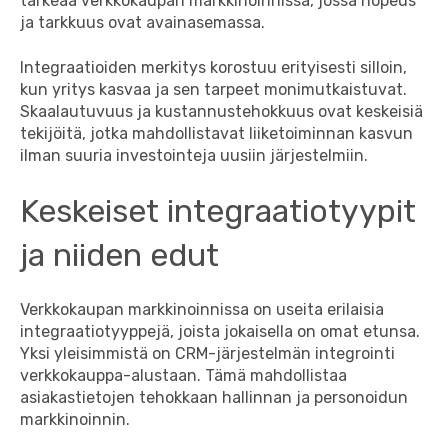
tärkeää verkkokaupan markkinoinnissa, jossa nopeus
ja tarkkuus ovat avainasemassa.
Integraatioiden merkitys korostuu erityisesti silloin,
kun yritys kasvaa ja sen tarpeet monimutkaistuvat.
Skaalautuvuus ja kustannustehokkuus ovat keskeisiä
tekijöitä, jotka mahdollistavat liiketoiminnan kasvun
ilman suuria investointeja uusiin järjestelmiin.
Keskeiset integraatiotyypit
ja niiden edut
Verkkokaupan markkinoinnissa on useita erilaisia
integraatiotyyppejä, joista jokaisella on omat etunsa.
Yksi yleisimmistä on CRM-järjestelmän integrointi
verkkokauppa-alustaan. Tämä mahdollistaa
asiakastietojen tehokkaan hallinnan ja personoidun
markkinoinnin.