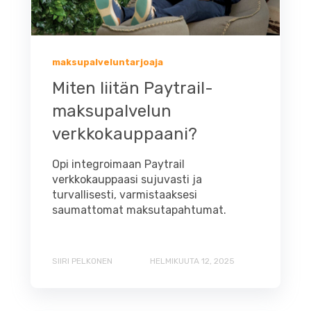
maksupalveluntarjoaja
Miten liitän Paytrail-
maksupalvelun
verkkokauppaani?
Opi integroimaan Paytrail
verkkokauppaasi sujuvasti ja
turvallisesti, varmistaaksesi
saumattomat maksutapahtumat.
SIIRI PELKONEN
HELMIKUUTA 12, 2025