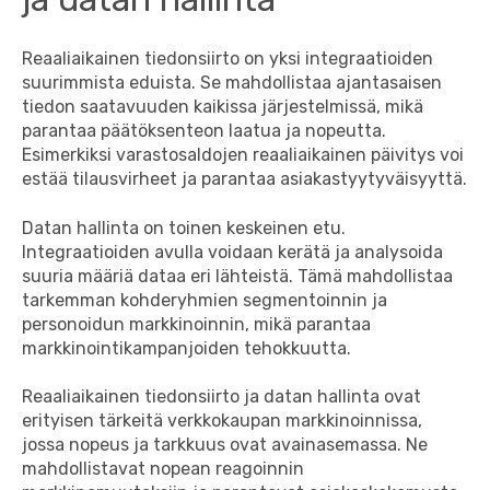
Reaaliaikainen tiedonsiirto on yksi integraatioiden
suurimmista eduista. Se mahdollistaa ajantasaisen
tiedon saatavuuden kaikissa järjestelmissä, mikä
parantaa päätöksenteon laatua ja nopeutta.
Esimerkiksi varastosaldojen reaaliaikainen päivitys voi
estää tilausvirheet ja parantaa asiakastyytyväisyyttä.
Datan hallinta on toinen keskeinen etu.
Integraatioiden avulla voidaan kerätä ja analysoida
suuria määriä dataa eri lähteistä. Tämä mahdollistaa
tarkemman kohderyhmien segmentoinnin ja
personoidun markkinoinnin, mikä parantaa
markkinointikampanjoiden tehokkuutta.
Reaaliaikainen tiedonsiirto ja datan hallinta ovat
erityisen tärkeitä verkkokaupan markkinoinnissa,
jossa nopeus ja tarkkuus ovat avainasemassa. Ne
mahdollistavat nopean reagoinnin