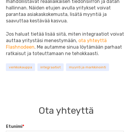
mahdollistavat reaaliaikaisen tiedonsiirron ja datan
hallinnan. Näiden etujen avulla yritykset voivat
parantaa asiakaskokemusta, lisätä myyntiä ja
saavuttaa kestävää kasvua.
Jos haluat tietää lisää siitä, miten integraatiot voivat
auttaa yritystäsi menestymään,
ota yhteyttä
Flashnodeen
. Me autamme sinua löytämään parhaat
ratkaisut ja toteuttamaan ne tehokkaasti.
verkkokauppa
integraatiot
myynti ja markkinointi
Ota yhteyttä
Etunimi
*