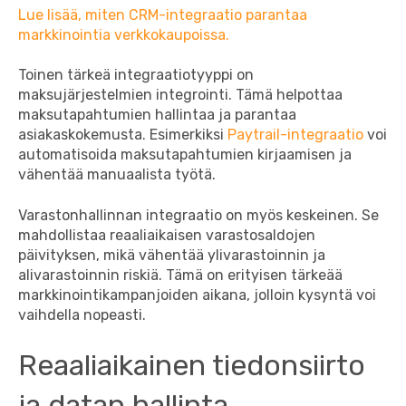
Lue lisää, miten CRM-integraatio parantaa
markkinointia verkkokaupoissa.
Toinen tärkeä integraatiotyyppi on
maksujärjestelmien integrointi. Tämä helpottaa
maksutapahtumien hallintaa ja parantaa
asiakaskokemusta. Esimerkiksi
Paytrail-integraatio
voi
automatisoida maksutapahtumien kirjaamisen ja
vähentää manuaalista työtä.
Varastonhallinnan integraatio on myös keskeinen. Se
mahdollistaa reaaliaikaisen varastosaldojen
päivityksen, mikä vähentää ylivarastoinnin ja
alivarastoinnin riskiä. Tämä on erityisen tärkeää
markkinointikampanjoiden aikana, jolloin kysyntä voi
vaihdella nopeasti.
Reaaliaikainen tiedonsiirto
ja datan hallinta