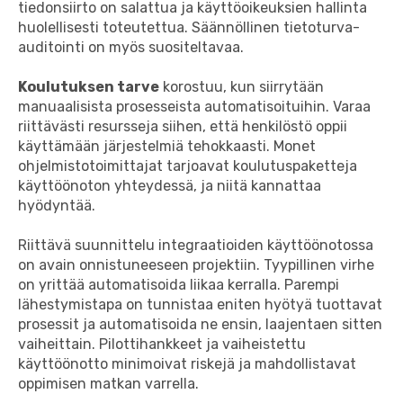
tiedonsiirto on salattua ja käyttöoikeuksien hallinta
huolellisesti toteutettua. Säännöllinen tietoturva-
auditointi on myös suositeltavaa.
Koulutuksen tarve
korostuu, kun siirrytään
manuaalisista prosesseista automatisoituihin. Varaa
riittävästi resursseja siihen, että henkilöstö oppii
käyttämään järjestelmiä tehokkaasti. Monet
ohjelmistotoimittajat tarjoavat koulutuspaketteja
käyttöönoton yhteydessä, ja niitä kannattaa
hyödyntää.
Riittävä suunnittelu integraatioiden käyttöönotossa
on avain onnistuneeseen projektiin. Tyypillinen virhe
on yrittää automatisoida liikaa kerralla. Parempi
lähestymistapa on tunnistaa eniten hyötyä tuottavat
prosessit ja automatisoida ne ensin, laajentaen sitten
vaiheittain. Pilottihankkeet ja vaiheistettu
käyttöönotto minimoivat riskejä ja mahdollistavat
oppimisen matkan varrella.