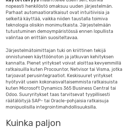
nopeasti henkilöstö omaksuu uuden järjestelmän.
Parhaat automaatioratkaisut ovat intuitiivisia ja
selkeitä käyttää, vaikka niiden taustalla toimiva
teknologia olisikin monimutkaista. Järjestelmään
tutustuminen demoympäristössä ennen lopullista
valintaa on erittäin suositeltavaa.
Järjestelmätoimittajan tuki on kriittinen tekijä
onnistuneen käyttöönoton ja jatkuvan kehityksen
kannalta. Pienet yritykset voivat aloittaa kevyemmillä
ratkaisuilla kuten Procountor, Netvisor tai Visma, jotka
tarjoavat perusintegraatiot. Keskisuuret yritykset
hyötyvät usein kokonaisvaltaisemmista ratkaisuista
kuten Microsoft Dynamics 365 Business Central tai
Odoo. Suuryritykset taas tarvitsevat tyypillisesti
räätälöityjä SAP- tai Oracle-pohjaisia ratkaisuja
monipuolisilla integrointimahdollisuuksilla.
Kuinka paljon