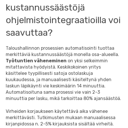
kustannussäästöjä
ohjelmistointegraatioilla voi
saavuttaa?
Taloushallinnon prosessien automatisointi tuottaa
merkittäviä kustannussäästöjä monella osa-alueella.
Työtuntien väheneminen
on yksi selkeimmin
mitattavista hyödyistä. Keskikokoinen yritys
käsittelee tyypillisesti satoja ostolaskuja
kuukaudessa, ja manuaalisesti käsiteltynä yhden
laskun läpikäynti vie keskimäärin 14 minuuttia.
Automatisoituna sama prosessi vie vain 2-3
minuuttia per lasku, mikä tarkoittaa 80% ajansäästöä.
Virheiden korjaukseen käytettävä aika vähenee
merkittävästi. Tutkimusten mukaan manuaalisessa
kirjanpidossa n. 2-5% kirjauksista sisältää virheitä.