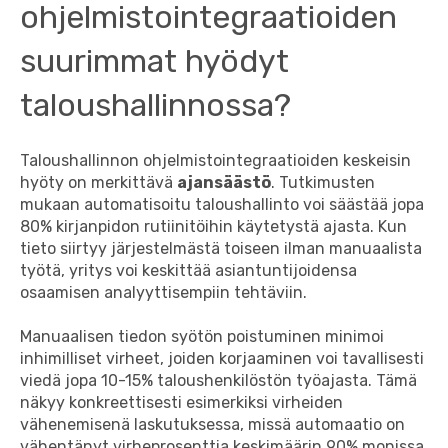
ohjelmistointegraatioiden
suurimmat hyödyt
taloushallinnossa?
Taloushallinnon ohjelmistointegraatioiden keskeisin
hyöty on merkittävä
ajansäästö
. Tutkimusten
mukaan automatisoitu taloushallinto voi säästää jopa
80% kirjanpidon rutiinitöihin käytetystä ajasta. Kun
tieto siirtyy järjestelmästä toiseen ilman manuaalista
työtä, yritys voi keskittää asiantuntijoidensa
osaamisen analyyttisempiin tehtäviin.
Manuaalisen tiedon syötön poistuminen minimoi
inhimilliset virheet, joiden korjaaminen voi tavallisesti
viedä jopa 10-15% taloushenkilöstön työajasta. Tämä
näkyy konkreettisesti esimerkiksi virheiden
vähenemisenä laskutuksessa, missä automaatio on
vähentänyt virheprosenttia keskimäärin 90% monissa