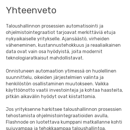
Yhteenveto
Taloushallinnon prosessien automatisointi ja
ohjelmistointegraatiot tarjoavat merkittäviä etuja
nykyaikaiselle yritykselle. Ajansäästö, virheiden
väheneminen, kustannustehokkuus ja reaaliaikainen
data ovat vain osa hyödyistä, joita modernit
teknologiaratkaisut mahdollistavat.
Onnistuneen automaation ytimessä on huolellinen
suunnittelu, oikeiden järjestelmien valinta ja
henkilöstön osallistaminen muutokseen. Vaikka
käyttöönotto vaatii investointeja ja kohtaa haasteita,
pitkän aikavälin hyödyt ovat kiistattomia.
Jos yrityksenne harkitsee taloushallinnon prosessien
tehostamista ohjelmistointegraatioiden avulla,
Flashnode on luotettava kumppani matkallanne kohti
sujuvampaa ja tehokkaampaa taloushallintoa.