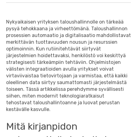
Nykyaikaisen yrityksen taloushallinnolle on tärkeää
pysyä tehokkaana ja virheettömänä. Taloushallinnon
prosessien automaatio ja digitalisaatio mahdollistavat
merkittävän tuottavuuden nousun ja resurssien
optimoinnin. Kun rutiinitehtävät siirtyvät
järjestelmien hoidettavaksi, henkilöstö voi keskittyä
strategisesti tärkeämpiin tehtäviin. Ohjelmistojen
välisten integraatioiden avulla yritykset voivat
virtaviivaistaa tietovirtojaan ja varmistaa, että kaikki
oleellinen data siirtyy saumattomasti järjestelmästä
toiseen. Tässä artikkelissa perehdymme syvällisesti
siihen, miten modernit teknologiaratkaisut
tehostavat taloushallintoanne ja luovat perustan
kestävälle kasvulle.
Mitä kirjanpidon