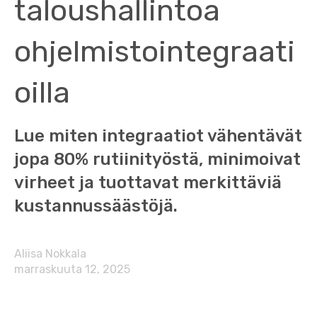
taloushallintoa
ohjelmistointegraati
oilla
Lue miten integraatiot vähentävät
jopa 80% rutiinityöstä, minimoivat
virheet ja tuottavat merkittäviä
kustannussäästöjä.
Aliisa Nokkala
marraskuuta 12, 2025