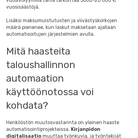
vuosivolyymilla tämä tarkoittaa 3000-20 000 €
vuosisäästöjä.
Lisäksi maksumuistutusten ja viivästyskorkojen
määrä pienenee, kun laskut maksetaan ajallaan
automatisoitujen järjestelmien avulla.
Mitä haasteita
taloushallinnon
automaation
käyttöönotossa voi
kohdata?
Henkilöstön muutosvastarinta on yleinen haaste
automatisointiprojekteissa.
Kirjanpidon
digitalisaatio
muuttaa työnkuvia, ja työntekijät