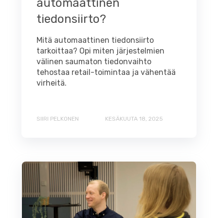
automaattinen
tiedonsiirto?
Mitä automaattinen tiedonsiirto
tarkoittaa? Opi miten järjestelmien
välinen saumaton tiedonvaihto
tehostaa retail-toimintaa ja vähentää
virheitä.
SIIRI PELKONEN
KESÄKUUTA 18, 2025