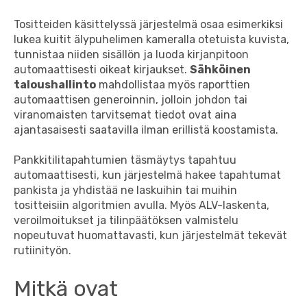
Tositteiden käsittelyssä järjestelmä osaa esimerkiksi
lukea kuitit älypuhelimen kameralla otetuista kuvista,
tunnistaa niiden sisällön ja luoda kirjanpitoon
automaattisesti oikeat kirjaukset.
Sähköinen
taloushallinto
mahdollistaa myös raporttien
automaattisen generoinnin, jolloin johdon tai
viranomaisten tarvitsemat tiedot ovat aina
ajantasaisesti saatavilla ilman erillistä koostamista.
Pankkitilitapahtumien täsmäytys tapahtuu
automaattisesti, kun järjestelmä hakee tapahtumat
pankista ja yhdistää ne laskuihin tai muihin
tositteisiin algoritmien avulla. Myös ALV-laskenta,
veroilmoitukset ja tilinpäätöksen valmistelu
nopeutuvat huomattavasti, kun järjestelmät tekevät
rutiinityön.
Mitkä ovat