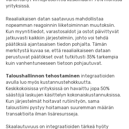
yrityksissä.
Reaaliaikaisen datan saatavuus mahdollistaa
nopeamman reagoinnin liiketoiminnan muutoksiin.
Kun myyntitiedot, varastosaldot ja ostot päivittyvät
jatkuvasti kaikkiin järjestelmiin, johto voi tehdä
päätöksiä ajantasaisen tiedon pohjalta. Tämän
merkitystä kuvaa se, että reaaliaikaiseen dataan
perustuvat päätökset ovat tutkitusti 35% tarkempia
kuin vanhentuneeseen tietoon pohjautuvat.
Taloushallinnon tehostaminen
integraatioiden
avulla luo myös kustannustehokkuutta.
Keskikokoisissa yrityksissä on havaittu jopa 50%
säästöjä laskujen käsittelyn kokonaiskustannuksissa.
Kun järjestelmät hoitavat rutiinityön, sama
taloustiimi pystyy hoitamaan suuremman määrän
transaktioita ilman lisäresursseja.
Skaalautuvuus on integraatioiden tärkeä hyöty