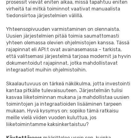
prosessit vievät eniten aikaa, missä tapahtuu eniten
virheitä tai mitkä toiminnot vaativat manuaalista
tiedonsiirtoa järjestelmien välillä.
Yhteensopivuuden varmistaminen on olennaista.
Uusien järjestelmien pitää toimia saumattomasti
yhteen olemassa olevien ohjelmistojen kanssa. Tässä
rajapinnat eli API:t ovat avainasemassa – tarkista,
että valitsemasi järjestelmä tarjoaa modernit ja hyvin
dokumentoidut rajapinnat, jotka mahdollistavat
integraatiot muihin ohjelmistoihin.
Skaalautuvuus on tärkeä näkökulma, jotta investointi
kantaa pitkälle tulevaisuuteen. Järjestelmän tulisi
kasvaa liiketoiminnan mukana ja mahdollistaa uusien
toimintojen ja integraatioiden lisääminen tarpeen
mukaan. Hyvä kysymys on: sopiiko tämä ratkaisu
meille vielä viiden vuoden kuluttua, jos
liiketoimintamme kaksinkertaistuu?
Käytettävyys
määrittelee usein sen, kuinka