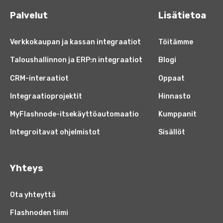
Palvelut
Lisätietoa
Verkkokaupan ja kassan integraatiot
Töitämme
Taloushallinnon ja ERP:n integraatiot
Blogi
CRM-interaatiot
Oppaat
Integraatioprojektit
Hinnasto
MyFlashnode-itsekäyttöautomaatio
Kumppanit
Integroitavat ohjelmistot
Sisällöt
Yhteys
Ota yhteyttä
Flashnoden tiimi