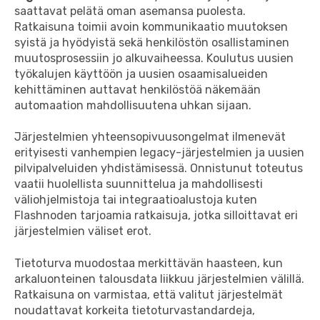
saattavat pelätä oman asemansa puolesta.
Ratkaisuna toimii avoin kommunikaatio muutoksen
syistä ja hyödyistä sekä henkilöstön osallistaminen
muutosprosessiin jo alkuvaiheessa. Koulutus uusien
työkalujen käyttöön ja uusien osaamisalueiden
kehittäminen auttavat henkilöstöä näkemään
automaation mahdollisuutena uhkan sijaan.
Järjestelmien yhteensopivuusongelmat ilmenevät
erityisesti vanhempien legacy-järjestelmien ja uusien
pilvipalveluiden yhdistämisessä. Onnistunut toteutus
vaatii huolellista suunnittelua ja mahdollisesti
väliohjelmistoja tai integraatioalustoja kuten
Flashnoden tarjoamia ratkaisuja, jotka silloittavat eri
järjestelmien väliset erot.
Tietoturva muodostaa merkittävän haasteen, kun
arkaluonteinen talousdata liikkuu järjestelmien välillä.
Ratkaisuna on varmistaa, että valitut järjestelmät
noudattavat korkeita tietoturvastandardeja,