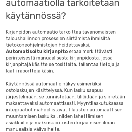
automaatiolla tarkoitetaan
käytännössä?
Kirjanpidon automaatio tarkoittaa tavanomaisten
taloushallinnon prosessien siirtämistä ihmisiltä
tietokoneohjelmistojen hoidettavaksi.
Automatisoitu kirjanpito
eroaa merkittävästi
perinteisestä manuaalisesta kirjanpidosta, jossa
kirjanpitäjä käsittelee tositteita, tallentaa tietoja ja
laatii raportteja käsin.
Käytännössä automaatio näkyy esimerkiksi
ostolaskujen käsittelyssä. Kun lasku saapuu
järjestelmään, se tunnistetaan, tiliöidään ja siirretään
maksettavaksi automaattisesti. Myyntilaskutuksessa
integraatiot mahdollistavat tilausten automaattisen
muuntamisen laskuiksi, niiden lähettämisen
asiakkaille ja maksusuoritusten kirjaamisen ilman
manuaalisia välivaiheita.