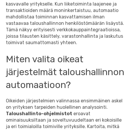
kasvavalle yritykselle. Kun liiketoiminta laajenee ja
transaktioiden määrä moninkertaistuu, automaatio
mahdollistaa toiminnan kasvattamisen ilman
vastaavaa taloushallinnon henkilöstömäärän lisäystä.
Tämä näkyy erityisesti verkkokauppaintegraatioissa,
joissa tilausten käsittely, varastonhallinta ja laskutus
toimivat saumattomasti yhteen.
Miten valita oikeat
järjestelmät taloushallinnon
automaatioon?
Oikeiden järjestelmien valinnassa ensimmäinen askel
on yrityksen tarpeiden huolellinen analysointi.
Taloushallinto-ohjelmistot
eroavat
ominaisuuksiltaan ja soveltuvuudeltaan eri kokoisille
ja eri toimialoilla toimiville yrityksille. Kartoita, mitkä