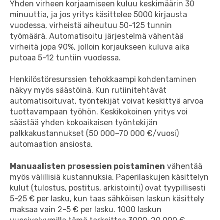
Yhden virheen korjaamiseen kuluu keskimäärin 30
minuuttia, ja jos yritys käsittelee 5000 kirjausta
vuodessa, virheistä aiheutuu 50-125 tunnin
työmäärä. Automatisoitu järjestelmä vähentää
virheitä jopa 90%, jolloin korjaukseen kuluva aika
putoaa 5-12 tuntiin vuodessa.
Henkilöstöresurssien tehokkaampi kohdentaminen
näkyy myös säästöinä. Kun rutiinitehtävät
automatisoituvat, työntekijät voivat keskittyä arvoa
tuottavampaan työhön. Keskikokoinen yritys voi
säästää yhden kokoaikaisen työntekijän
palkkakustannukset (50 000–70 000 €/vuosi)
automaation ansiosta.
Manuaalisten prosessien poistaminen
vähentää
myös välillisiä kustannuksia. Paperilaskujen käsittelyn
kulut (tulostus, postitus, arkistointi) ovat tyypillisesti
5-25 € per lasku, kun taas sähköisen laskun käsittely
maksaa vain 2-5 € per lasku. 1000 laskun