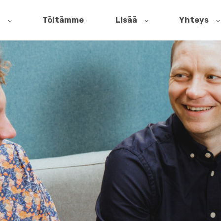
t
Töitämme
Lisää
Yhteys