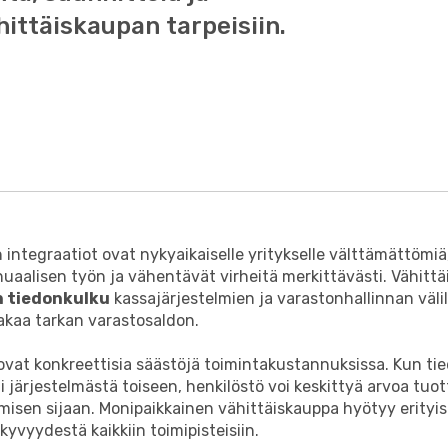
hittäiskaupan tarpeisiin.
 integraatiot ovat nykyaikaiselle yritykselle välttämättömiä
uaalisen työn ja vähentävät virheitä merkittävästi. Vähitt
n tiedonkulku
kassajärjestelmien ja varastonhallinnan välil
akaa tarkan varastosaldon.
ovat konkreettisia säästöjä toimintakustannuksissa. Kun tie
 järjestelmästä toiseen, henkilöstö voi keskittyä arvoa tu
misen sijaan. Monipaikkainen vähittäiskauppa hyötyy erityis
kyvyydestä kaikkiin toimipisteisiin.