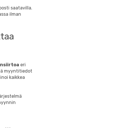
osti saatavilla.
assa ilman
ttaa
nsiirtoa
eri
tää myyntitiedot
inoi kaikkea
järjestelmä
myynnin