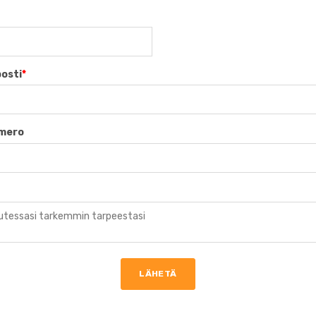
osti
*
umero