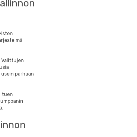
hallinnon
isten
ärjestelmä
 Valittujen
usia
t usein parhaan
a tuen
 kumppanin
ä.
linnon