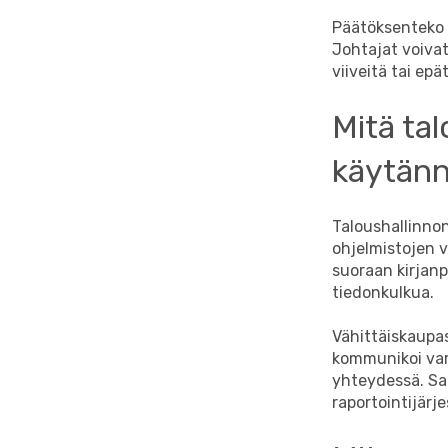
Päätöksenteko n
Johtajat voivat
viiveitä tai epä
Mitä tal
käytän
Taloushallinno
ohjelmistojen v
suoraan kirjanp
tiedonkulkua.
Vähittäiskaupas
kommunikoi var
yhteydessä. Sam
raportointijärje