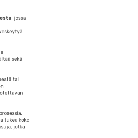
eesta
, jossa
 keskeytyä
ta
ältää sekä
eestä tai
en
uotettavan
prosessia.
a tukea koko
isuja, jotka