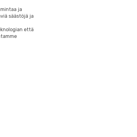
imintaa ja
viä säästöjä ja
eknologian että
autamme