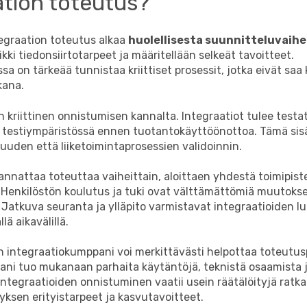
ation toteutus?
egraation toteutus alkaa
huolellisesta suunnitteluvaih
ikki tiedonsiirtotarpeet ja määritellään selkeät tavoitteet.
sa on tärkeää tunnistaa kriittiset prosessit, jotka eivät saa
kana.
 kriittinen onnistumisen kannalta. Integraatiot tulee testa
ti testiympäristössä ennen tuotantokäyttöönottoa. Tämä sis
uuden että liiketoimintaprosessien validoinnin.
nnattaa toteuttaa vaiheittain, aloittaen yhdestä toimipist
. Henkilöstön koulutus ja tuki ovat välttämättömiä muutoks
 Jatkuva seuranta ja ylläpito varmistavat integraatioiden l
lä aikavälillä.
integraatiokumppani voi merkittävästi helpottaa toteutus
ni tuo mukanaan parhaita käytäntöjä, teknistä osaamista j
 Integraatioiden onnistuminen vaatii usein räätälöityjä ratka
yksen erityistarpeet ja kasvutavoitteet.