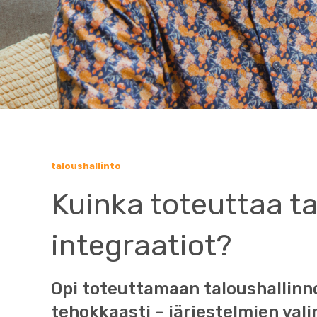
taloushallinto
Kuinka toteuttaa t
integraatiot?
Opi toteuttamaan taloushallinn
tehokkaasti - järjestelmien vali