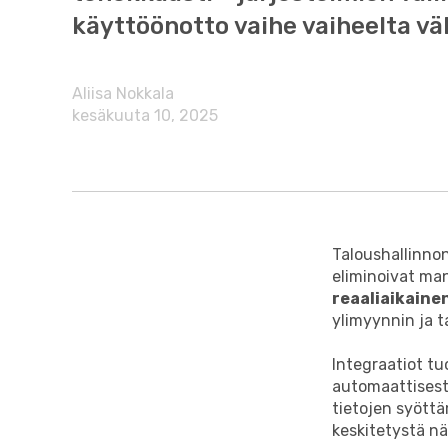
käyttöönotto vaihe vaiheelta vä
Aliisa Nokkala
kesäkuuta 10, 2025
Taloushallinnon
eliminoivat man
reaaliaikaine
ylimyynnin ja t
Integraatiot tu
automaattisesti
tietojen syöttä
keskitetystä nä