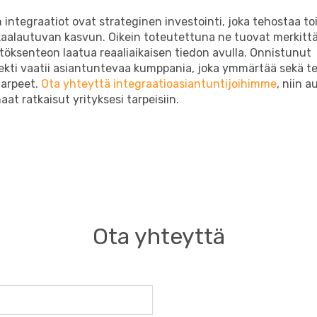
 integraatiot ovat strateginen investointi, joka tehostaa to
kaalautuvan kasvun. Oikein toteutettuna ne tuovat merkittä
öksenteon laatua reaaliaikaisen tiedon avulla. Onnistunut
jekti vaatii asiantuntevaa kumppania, joka ymmärtää sekä t
tarpeet.
Ota yhteyttä integraatioasiantuntijoihimme
, niin 
at ratkaisut yrityksesi tarpeisiin.
Ota yhteyttä