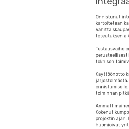
integra
Onnistunut int
kartoitetaan ka
Vähittäiskaupas
toteutuksen ai
Testausvaihe on
perusteellises
teknisen toimiv
Käyttöönotto ka
järjestelmästä
onnistumiselle.
toiminnan pitkäl
Ammattimainen 
Kokenut kumppa
projektin ajan.
huomioivat yrit