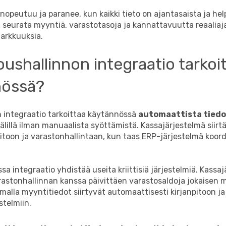
opeutuu ja paranee, kun kaikki tieto on ajantasaista ja help
 seurata myyntiä, varastotasoja ja kannattavuutta reaaliaj
tarkkuuksia.
oushallinnon integraatio tarkoi
nössä?
n integraatio tarkoittaa käytännössä
automaattista tiedo
älillä ilman manuaalista syöttämistä. Kassajärjestelmä siir
itoon ja varastonhallintaan, kun taas ERP-järjestelmä koord
sa integraatio yhdistää useita kriittisiä järjestelmiä. Kassa
astonhallinnan kanssa päivittäen varastosaldoja jokaisen 
alla myyntitiedot siirtyvät automaattisesti kirjanpitoon ja
stelmiin.