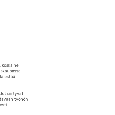
, koska ne
äiskaupassa
lä estää
dot siirtyvät
ottavaan työhön
esti