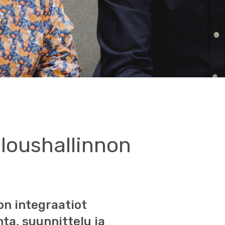
aloushallinnon
on integraatiot
nta, suunnittelu ja