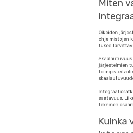
Miten va
integra
Oikeiden järjes
ohjelmistojen k
tukee tarvittav
Skaalautuvuus o
järjestelmien t
toimipisteitä i
skaalautuvuud
Integraatiorat
saatavuus. Lii
tekninen osaamin
Kuinka 