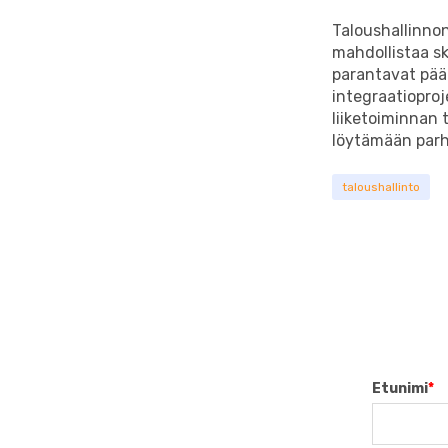
Taloushallinnon
mahdollistaa s
parantavat päät
integraatiopro
liiketoiminnan 
löytämään parha
taloushallinto
Etunimi
*