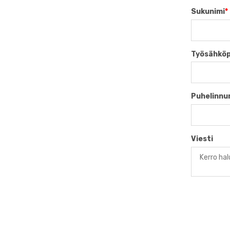
Sukunimi
*
Työsähköp
Puhelinn
Viesti