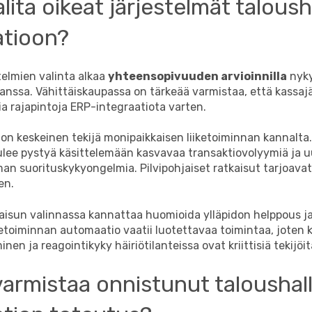
lita oikeat järjestelmät talous
atioon?
telmien valinta alkaa
yhteensopivuuden arvioinnilla
nyky
anssa. Vähittäiskaupassa on tärkeää varmistaa, että kassaj
ia rajapintoja ERP-integraatiota varten.
n keskeinen tekijä monipaikkaisen liiketoiminnan kannalta.
ulee pystyä käsittelemään kasvavaa transaktiovolyymiä ja u
lman suorituskykyongelmia. Pilvipohjaiset ratkaisut tarjoava
en.
kaisun valinnassa kannattaa huomioida ylläpidon helppous j
ketoiminnan automaatio vaatii luotettavaa toimintaa, joten
en ja reagointikyky häiriötilanteissa ovat kriittisiä tekijöit
varmistaa onnistunut taloushal