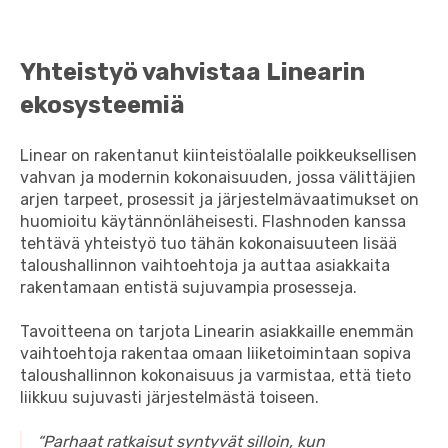
Yhteistyö vahvistaa Linearin
ekosysteemiä
Linear on rakentanut kiinteistöalalle poikkeuksellisen
vahvan ja modernin kokonaisuuden, jossa välittäjien
arjen tarpeet, prosessit ja järjestelmävaatimukset on
huomioitu käytännönläheisesti. Flashnoden kanssa
tehtävä yhteistyö tuo tähän kokonaisuuteen lisää
taloushallinnon vaihtoehtoja ja auttaa asiakkaita
rakentamaan entistä sujuvampia prosesseja.
Tavoitteena on tarjota Linearin asiakkaille enemmän
vaihtoehtoja rakentaa omaan liiketoimintaan sopiva
taloushallinnon kokonaisuus ja varmistaa, että tieto
liikkuu sujuvasti järjestelmästä toiseen.
“Parhaat ratkaisut syntyvät silloin, kun