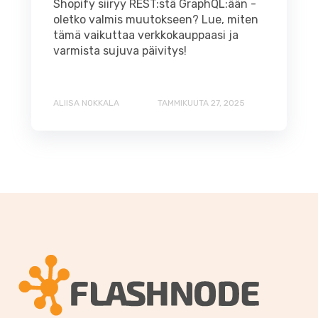
Shopify siiryy REST:stä GraphQL:ään -
oletko valmis muutokseen? Lue, miten
tämä vaikuttaa verkkokauppaasi ja
varmista sujuva päivitys!
ALIISA NOKKALA
TAMMIKUUTA 27, 2025