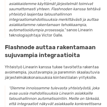
asiakkaidemme käyttämät järjestelmät toimivat
saumattomasti yhteen. Flashnoden kanssa tehtävä
yhteistyö laajentaa taloushallinnon
integraatiomahdollisuuksia merkittävästi ja auttaa
asiakkaitamme rakentamaan tehokkaampia,
automatisoidumpia prosesseja,”
sanoo Linearin
teknologiajohtaja Victor Galle.
Flashnode auttaa rakentamaan
sujuvampia integraatioita
Yhteistyö Linearin kanssa tukee tavoitetta rakentaa
avoimempia, joustavampia ja paremmin skaalautuvia
järjestelmäkokonaisuuksia kiinteistöalan yrityksille.
“Olemme innoissamme tulevasta yhteistyöstä, joka
avaa uusia mahdollisuuksia Linearin asiakkaille
taloushallinnon automatisointiin. Meille on tärkeää,
että integraatiot näkyvät asiakkaalle konkreettisena