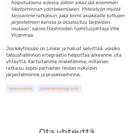
helpotuksena arjessa, jolloin aikaa jää enemmän
liiketoiminnan ydintekemiseen. Yhteistyön myötä
tarjoamme ratkaisun, joka toimii asiakkaille tuttujen
järjestelmien kanssa ja skaalautuu tarpeiden
mukaan”,
sanoo Flashnoden toimitusjohtaja Ville
Viljanmaa.
Jos käytössäsi on Linear ja haluat selvittää, voisiko
taloushallinnon integraatio helpottaa arkeanne, ota
yhteyttä. Kartoitamme mielellämme, millainen
ratkaisu sopisi parhaiten teidän nykyisiin
järjestelmiinne ja prosesseihinne.
taloushallinto
järjestelmäintegraatio
Ota yhteyttä