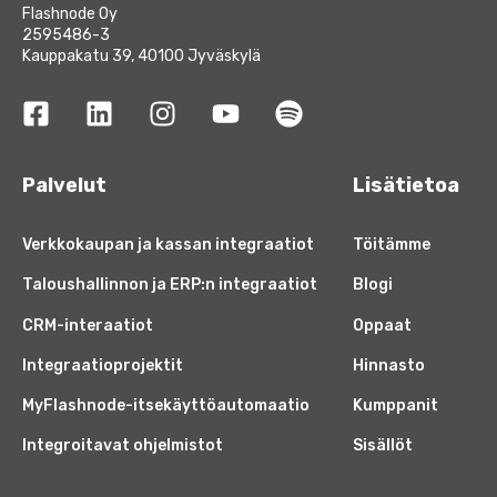
Flashnode Oy
2595486-3
Kauppakatu 39, 40100 Jyväskylä
Palvelut
Lisätietoa
Verkkokaupan ja kassan integraatiot
Töitämme
Taloushallinnon ja ERP:n integraatiot
Blogi
CRM-interaatiot
Oppaat
Integraatioprojektit
Hinnasto
MyFlashnode-itsekäyttöautomaatio
Kumppanit
Integroitavat ohjelmistot
Sisällöt