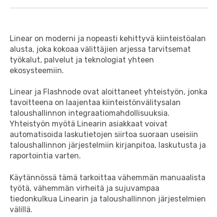
Linear on moderni ja nopeasti kehittyvä kiinteistöalan
alusta, joka kokoaa välittäjien arjessa tarvitsemat
työkalut, palvelut ja teknologiat yhteen
ekosysteemiin.
Linear ja Flashnode ovat aloittaneet yhteistyön, jonka
tavoitteena on laajentaa kiinteistönvälitysalan
taloushallinnon integraatiomahdollisuuksia.
Yhteistyön myötä Linearin asiakkaat voivat
automatisoida laskutietojen siirtoa suoraan useisiin
taloushallinnon järjestelmiin kirjanpitoa, laskutusta ja
raportointia varten.
Käytännössä tämä tarkoittaa vähemmän manuaalista
työtä, vähemmän virheitä ja sujuvampaa
tiedonkulkua Linearin ja taloushallinnon järjestelmien
välillä.