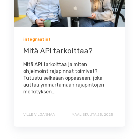
integraatiot
Mitä API tarkoittaa?
Mitä API tarkoittaa ja miten
ohjelmointirajapinnat toimivat?
Tutustu selkeään oppaaseen, joka
auttaa ymmärtämään rajapintojen
merkityksen...
VILLE VILJANMAA
MAALISKUUTA 25, 2025