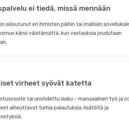
spalvelu ei tiedä, missä mennään
n siiloutunut eri ihmisten päihin tai irrallisiin sovelluksii
kemus kärsii väistämättä, kun vastauksia joudutaan
an.
liset virheet syövät katetta
itusosoite tai unohdettu lasku – manuaalinen työ ja c
eet aiheuttavat turhia palautuksia, lisätöitä ja
netyksiä.