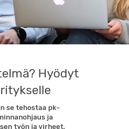
stelmä? Hyödyt
ritykselle
en se tehostaa pk-
iminnanohjaus ja
sen työn ja virheet.