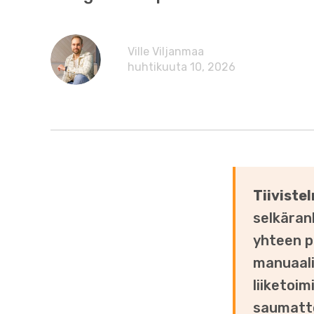
Ville Viljanmaa
huhtikuuta 10, 2026
Tiiviste
selkäran
yhteen p
manuaali
liiketoim
saumatto