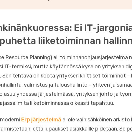
kinänkuoressa: Ei IT-jargonia
puhetta liiketoiminnan hallin
se Resource Planning) eli toiminnanohjausjärjestelmä 
i IT-termiksi, mutta käytännössä kyse on yrityksen dig
 Sen tehtävä on koota yrityksen kriittiset toiminnot –
nhallinta, valmistus ja taloushallinto – yhteen ja sama
to asuu yhdessä järjestelmässä, yrityksen johto ja työn
ajassa, mitä liiketoiminnassa oikeasti tapahtuu.
e moderni
Erp järjestelmä
ei ole vain sähköinen arkisto 
 varmistetaan, että lupaukset asiakkaille pidetään. Se p