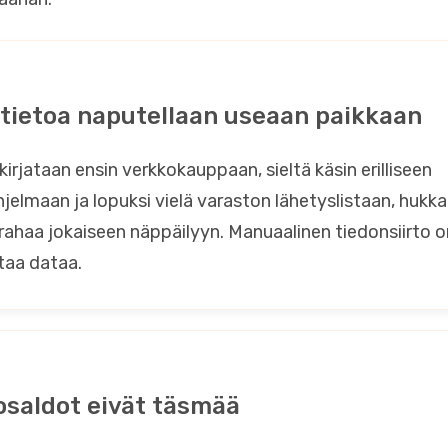
tietoa naputellaan useaan paikkaan
 kirjataan ensin verkkokauppaan, sieltä käsin erilliseen
jelmaan ja lopuksi vielä varaston lähetyslistaan, hukk
ahaa jokaiseen näppäilyyn. Manuaalinen tiedonsiirto on
ttaa dataa.
osaldot eivät täsmää