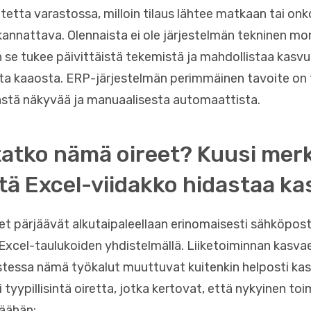
otetta varastossa, milloin tilaus lähtee matkaan tai onk
 kannattava. Olennaista ei ole järjestelmän tekninen m
 se tukee päivittäistä tekemistä ja mahdollistaa kasvu
ta kaaosta. ERP-järjestelmän perimmäinen tavoite on
tä näkyvää ja manuaalisesta automaattista.
atko nämä oireet? Kuusi mer
että Excel-viidakko hidastaa k
et pärjäävät alkutaipaleellaan erinomaisesti sähköpost
 Excel-taulukoiden yhdistelmällä. Liiketoiminnan kasva
tessa nämä työkalut muuttuvat kuitenkin helposti kasv
 tyypillisintä oiretta, jotka kertovat, että nykyinen to
päähän: