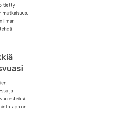
o tietty
onimutkaisuus,
n ilman
 tehdä
kkiä
asvuasi
ien,
essa ja
un esteiksi.
imintatapa on