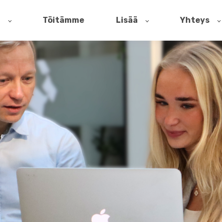
t
Töitämme
Lisää
Yhteys