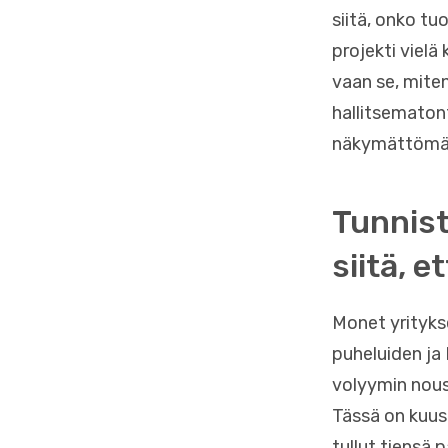
siitä, onko tu
projekti vielä
vaan se, miten
hallitsematon
näkymättömäs
Tunnist
siitä, 
Monet yrityks
puheluiden ja
volyymin nous
Tässä on kuusi
tullut tiensä 