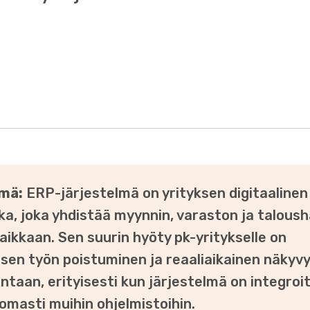
lmä:
ERP-järjestelmä on yrityksen digitaalinen
ka, joka yhdistää myynnin, varaston ja taloush
aikkaan. Sen suurin hyöty pk-yritykselle on
sen työn poistuminen ja reaaliaikainen näkyv
intaan, erityisesti kun järjestelmä on integroi
masti muihin ohjelmistoihin.