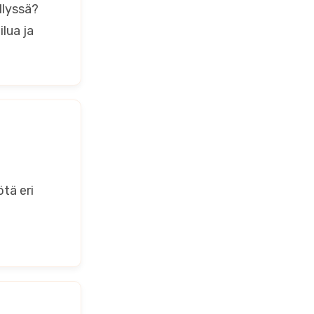
llyssä?
lua ja
tä eri