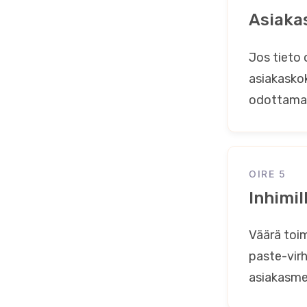
Asiaka
Jos tieto o
asiakasko
odottama
OIRE 5
Inhimil
Väärä toim
paste-virh
asiakasme