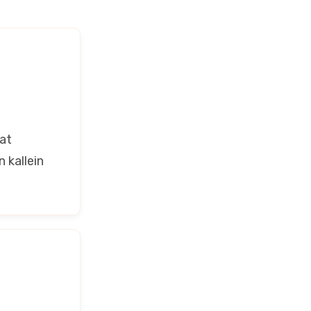
aat
 kallein