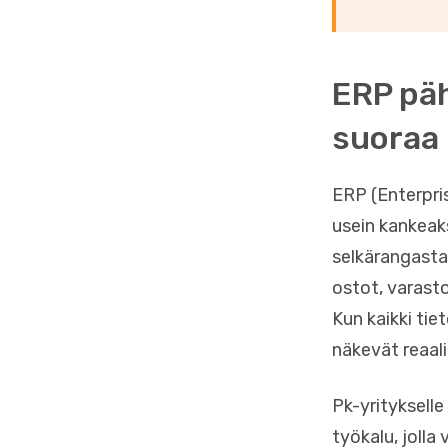
ERP päh
suoraa 
ERP (Enterpri
usein kankeaks
selkärangasta.
ostot, varasto
Kun kaikki tie
näkevät reaali
Pk-yrityksell
työkalu, jolla