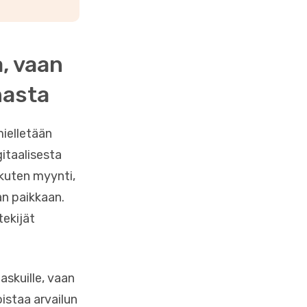
, vaan
nasta
mielletään
itaalisesta
 kuten myynti,
an paikkaan.
tekijät
laskuille, vaan
oistaa arvailun