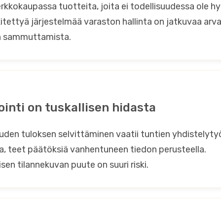
kkokaupassa tuotteita, joita ei todellisuudessa ole hy
itettyä järjestelmää varaston hallinta on jatkuvaa arvai
en sammuttamista.
inti on tuskallisen hidasta
den tuloksen selvittäminen vaatii tuntien yhdistelytyö
a, teet päätöksiä vanhentuneen tiedon perusteella.
isen tilannekuvan puute on suuri riski.