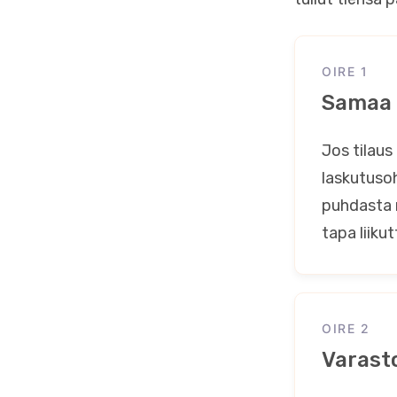
OIRE 1
Samaa 
Jos tilaus
laskutusoh
puhdasta r
tapa liiku
OIRE 2
Varast