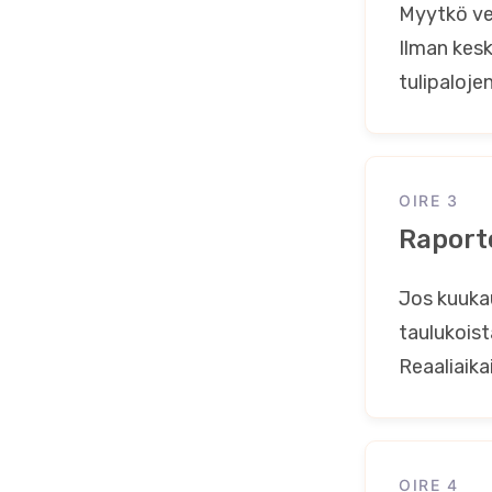
Myytkö ver
Ilman kesk
tulipaloj
OIRE 3
Raporto
Jos kuukau
taulukoist
Reaaliaika
OIRE 4