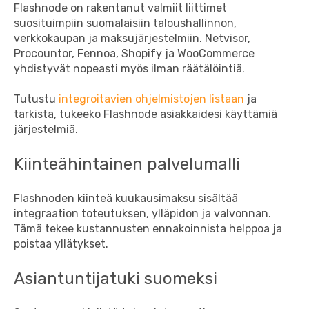
Flashnode on rakentanut valmiit liittimet
suosituimpiin suomalaisiin taloushallinnon,
verkkokaupan ja maksujärjestelmiin. Netvisor,
Procountor, Fennoa, Shopify ja WooCommerce
yhdistyvät nopeasti myös ilman räätälöintiä.
Tutustu
integroitavien ohjelmistojen listaan
ja
tarkista, tukeeko Flashnode asiakkaidesi käyttämiä
järjestelmiä.
Kiinteähintainen palvelumalli
Flashnoden kiinteä kuukausimaksu sisältää
integraation toteutuksen, ylläpidon ja valvonnan.
Tämä tekee kustannusten ennakoinnista helppoa ja
poistaa yllätykset.
Asiantuntijatuki suomeksi