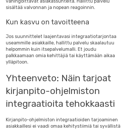
vahingoittavat asiakassuhteita. Hallittu palvelu
sisältää valvonnan ja nopean reagoinnin.
Kun kasvu on tavoitteena
Jos suunnittelet laajentavasi integraatiotarjontaa
useammille asiakkaille, hallittu palvelu skaalautuu
helpommin kuin itsepalvelumalli. Et joudu
palkkaamaan omia kehittäjiä tai käyttämään aikaa
ylläpitoon.
Yhteenveto: Näin tarjoat
kirjanpito-ohjelmiston
integraatioita tehokkaasti
Kirjanpito-ohjelmiston integraatioiden tarjoaminen
asiakkaillesi ei vaadi omaa kehitystiimiä tai syvällistä