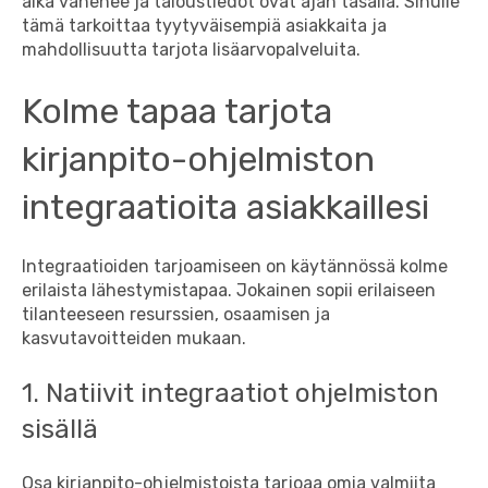
aika vähenee ja taloustiedot ovat ajan tasalla. Sinulle
tämä tarkoittaa tyytyväisempiä asiakkaita ja
mahdollisuutta tarjota lisäarvopalveluita.
Kolme tapaa tarjota
kirjanpito-ohjelmiston
integraatioita asiakkaillesi
Integraatioiden tarjoamiseen on käytännössä kolme
erilaista lähestymistapaa. Jokainen sopii erilaiseen
tilanteeseen resurssien, osaamisen ja
kasvutavoitteiden mukaan.
1. Natiivit integraatiot ohjelmiston
sisällä
Osa kirjanpito-ohjelmistoista tarjoaa omia valmiita