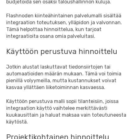
budjetoida sen osaksi taloushallinnon kuluja.
Flashnoden kiinteähintainen palvelumalli sisältää
integraation toteutuksen, ylläpidon ja valvonnan.
Tämä helpottaa hinnoittelua, kun tarjoat
integraatioita osana omia palveluitasi.
Käyttöön perustuva hinnoittelu
Jotkin alustat laskuttavat tiedonsiirtojen tai
automaatioiden määrän mukaan. Tämä voi toimia
pienillä volyymeilla, mutta kustannukset voivat
kasvaa yllättäen liiketoiminnan kasvaessa.
Käyttöön perustuva malli sopii tilanteisiin, joissa
integraation käyttö vaihtelee merkittävästi
kuukausittain ja haluat maksaa vain toteutuneesta
käytöstä.
Projektikohtainen hinnoittelu