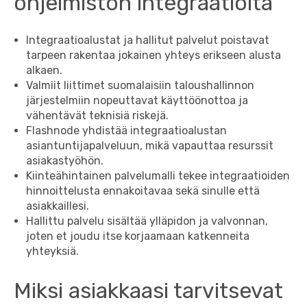
ohjelmiston integraatioita
Integraatioalustat ja hallitut palvelut poistavat
tarpeen rakentaa jokainen yhteys erikseen alusta
alkaen.
Valmiit liittimet suomalaisiin taloushallinnon
järjestelmiin nopeuttavat käyttöönottoa ja
vähentävät teknisiä riskejä.
Flashnode yhdistää integraatioalustan
asiantuntijapalveluun, mikä vapauttaa resurssit
asiakastyöhön.
Kiinteähintainen palvelumalli tekee integraatioiden
hinnoittelusta ennakoitavaa sekä sinulle että
asiakkaillesi.
Hallittu palvelu sisältää ylläpidon ja valvonnan,
joten et joudu itse korjaamaan katkenneita
yhteyksiä.
Miksi asiakkaasi tarvitsevat