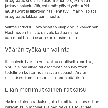
Integraatio ei ole kertaluonteinen projekti vaan
jatkuva palvelu. Järjestelmät päivittyvät, API:t
muuttuvat ja liiketoiminta kehittyy. Ilman ylläpitoa
integraatio lakkaa toimimasta.
Valitse ratkaisu, joka sisältää ylläpidon ja valvonnan.
Flashnoden hallittu palvelu kattaa nämä
automaattisesti osana kuukausimaksua.
Väärän työkalun valinta
Itsepalvelutyökalu voi tuntua edulliselta, mutta jos
sinulla ei ole aikaa tai osaamista sen käyttöön,
todellinen kustannus kasvaa nopeasti. Arvioi
realistisesti omat resurssisi ennen päätöstä.
Liian monimutkainen ratkaisu
Yksinkertainen ratkaisu, joka toimii luotettavasti, on
parempi kuin monimutkainen ratkaisu, joka vaatii