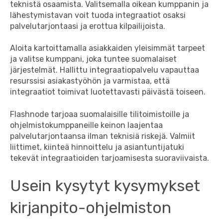
teknistä osaamista. Valitsemalla oikean kumppanin ja
lähestymistavan voit tuoda integraatiot osaksi
palvelutarjontaasi ja erottua kilpailijoista.
Aloita kartoittamalla asiakkaiden yleisimmät tarpeet
ja valitse kumppani, joka tuntee suomalaiset
järjestelmät. Hallittu integraatiopalvelu vapauttaa
resurssisi asiakastyöhön ja varmistaa, että
integraatiot toimivat luotettavasti päivästä toiseen.
Flashnode tarjoaa suomalaisille tilitoimistoille ja
ohjelmistokumppaneille keinon laajentaa
palvelutarjontaansa ilman teknisiä riskejä. Valmiit
liittimet, kiinteä hinnoittelu ja asiantuntijatuki
tekevät integraatioiden tarjoamisesta suoraviivaista.
Usein kysytyt kysymykset
kirjanpito-ohjelmiston