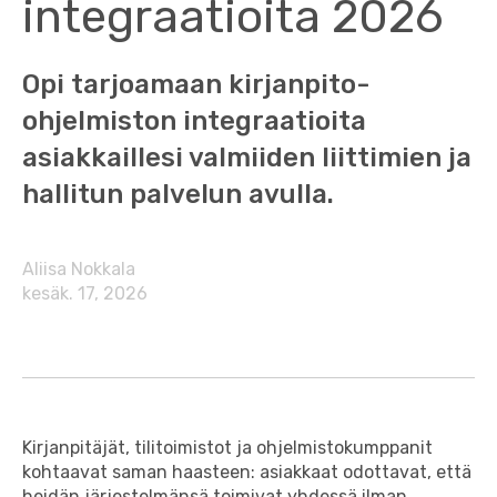
integraatioita 2026
Opi tarjoamaan kirjanpito-
ohjelmiston integraatioita
asiakkaillesi valmiiden liittimien ja
hallitun palvelun avulla.
Aliisa Nokkala
kesäk. 17, 2026
Kirjanpitäjät, tilitoimistot ja ohjelmistokumppanit
kohtaavat saman haasteen: asiakkaat odottavat, että
heidän järjestelmänsä toimivat yhdessä ilman