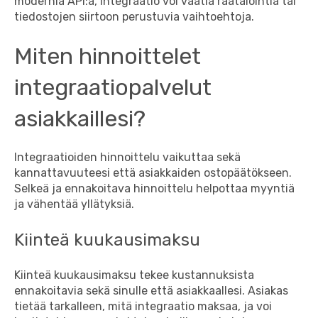
modernia API:a, integraatio voi vaatia räätälöintiä tai
tiedostojen siirtoon perustuvia vaihtoehtoja.
Miten hinnoittelet
integraatiopalvelut
asiakkaillesi?
Integraatioiden hinnoittelu vaikuttaa sekä
kannattavuuteesi että asiakkaiden ostopäätökseen.
Selkeä ja ennakoitava hinnoittelu helpottaa myyntiä
ja vähentää yllätyksiä.
Kiinteä kuukausimaksu
Kiinteä kuukausimaksu tekee kustannuksista
ennakoitavia sekä sinulle että asiakkaallesi. Asiakas
tietää tarkalleen, mitä integraatio maksaa, ja voi