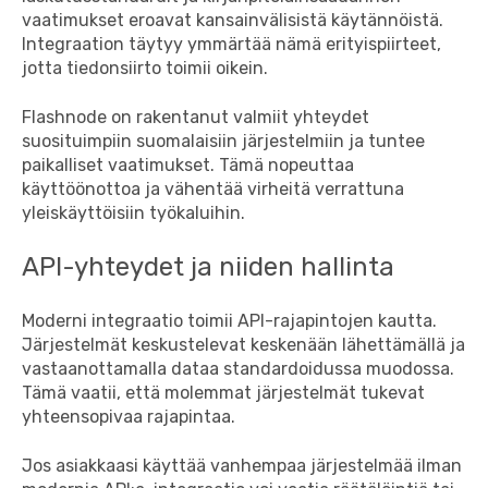
vaatimukset eroavat kansainvälisistä käytännöistä.
Integraation täytyy ymmärtää nämä erityispiirteet,
jotta tiedonsiirto toimii oikein.
Flashnode on rakentanut valmiit yhteydet
suosituimpiin suomalaisiin järjestelmiin ja tuntee
paikalliset vaatimukset. Tämä nopeuttaa
käyttöönottoa ja vähentää virheitä verrattuna
yleiskäyttöisiin työkaluihin.
API-yhteydet ja niiden hallinta
Moderni integraatio toimii API-rajapintojen kautta.
Järjestelmät keskustelevat keskenään lähettämällä ja
vastaanottamalla dataa standardoidussa muodossa.
Tämä vaatii, että molemmat järjestelmät tukevat
yhteensopivaa rajapintaa.
Jos asiakkaasi käyttää vanhempaa järjestelmää ilman