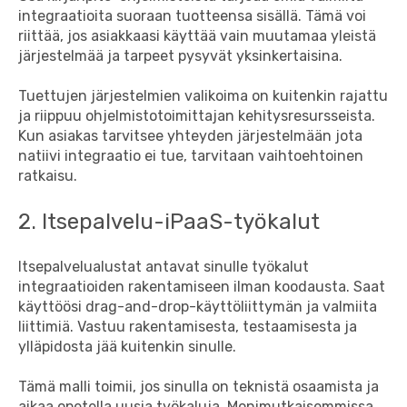
integraatioita suoraan tuotteensa sisällä. Tämä voi
riittää, jos asiakkaasi käyttää vain muutamaa yleistä
järjestelmää ja tarpeet pysyvät yksinkertaisina.
Tuettujen järjestelmien valikoima on kuitenkin rajattu
ja riippuu ohjelmistotoimittajan kehitysresursseista.
Kun asiakas tarvitsee yhteyden järjestelmään jota
natiivi integraatio ei tue, tarvitaan vaihtoehtoinen
ratkaisu.
2. Itsepalvelu-iPaaS-työkalut
Itsepalvelualustat antavat sinulle työkalut
integraatioiden rakentamiseen ilman koodausta. Saat
käyttöösi drag-and-drop-käyttöliittymän ja valmiita
liittimiä. Vastuu rakentamisesta, testaamisesta ja
ylläpidosta jää kuitenkin sinulle.
Tämä malli toimii, jos sinulla on teknistä osaamista ja
aikaa opetella uusia työkaluja. Monimutkaisemmissa