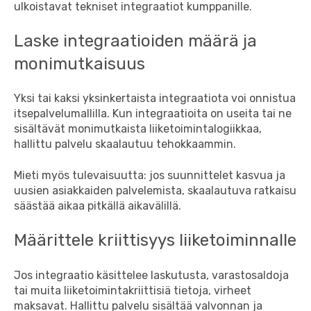
ulkoistavat tekniset integraatiot kumppanille.
Laske integraatioiden määrä ja
monimutkaisuus
Yksi tai kaksi yksinkertaista integraatiota voi onnistua
itsepalvelumallilla. Kun integraatioita on useita tai ne
sisältävät monimutkaista liiketoimintalogiikkaa,
hallittu palvelu skaalautuu tehokkaammin.
Mieti myös tulevaisuutta: jos suunnittelet kasvua ja
uusien asiakkaiden palvelemista, skaalautuva ratkaisu
säästää aikaa pitkällä aikavälillä.
Määrittele kriittisyys liiketoiminnalle
Jos integraatio käsittelee laskutusta, varastosaldoja
tai muita liiketoimintakriittisiä tietoja, virheet
maksavat. Hallittu palvelu sisältää valvonnan ja