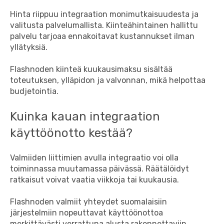
Hinta riippuu integraation monimutkaisuudesta ja
valitusta palvelumallista. Kiinteähintainen hallittu
palvelu tarjoaa ennakoitavat kustannukset ilman
yllätyksiä.
Flashnoden kiinteä kuukausimaksu sisältää
toteutuksen, ylläpidon ja valvonnan, mikä helpottaa
budjetointia.
Kuinka kauan integraation
käyttöönotto kestää?
Valmiiden liittimien avulla integraatio voi olla
toiminnassa muutamassa päivässä. Räätälöidyt
ratkaisut voivat vaatia viikkoja tai kuukausia.
Flashnoden valmiit yhteydet suomalaisiin
järjestelmiin nopeuttavat käyttöönottoa
merkittävästi verrattuna alusta rakennettaviin