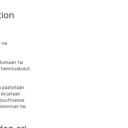
tion
n ne
htumaan tai
 toimituskulut,
la päätetään
 kirjataan
n puuttuessa
toiminnan tai