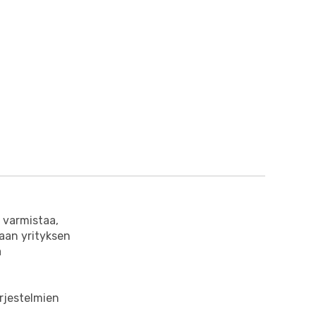
 varmistaa,
taan yrityksen
a
ärjestelmien