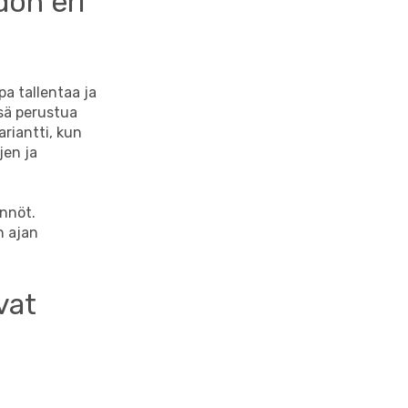
don eri
pa tallentaa ja
ssä perustua
ariantti, kun
jen ja
nnöt.
n ajan
vat