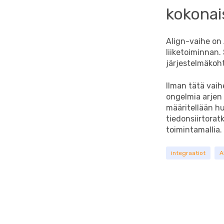
kokonai
Align-vaihe on
liiketoiminnan.
järjestelmäkohta
Ilman tätä vaih
ongelmia arjen 
määritellään hu
tiedonsiirtorat
toimintamallia.
integraatiot
A