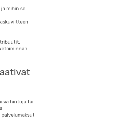
 ja mihin se
askuviitteen
ribuutit.
iiketoiminnan
aativat
sia hintoja tai
sa
ja palvelumaksut