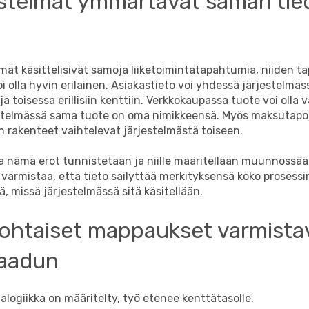
jestelmät ymmärtävät saman tie
lmät käsittelisivät samoja liiketoimintatapahtumia, niiden ta
voi olla hyvin erilainen. Asiakastieto voi yhdessä järjestelmä
a toisessa erillisiin kenttiin. Verkkokaupassa tuote voi olla v
stelmässä sama tuote on oma nimikkeensä. Myös maksutapo
n rakenteet vaihtelevat järjestelmästä toiseen.
a nämä erot tunnistetaan ja niille määritellään muunnossää
varmistaa, että tieto säilyttää merkityksensä koko prosessi
ä, missä järjestelmässä sitä käsitellään.
ohtaiset mappaukset varmista
laadun
talogiikka on määritelty, työ etenee kenttätasolle.