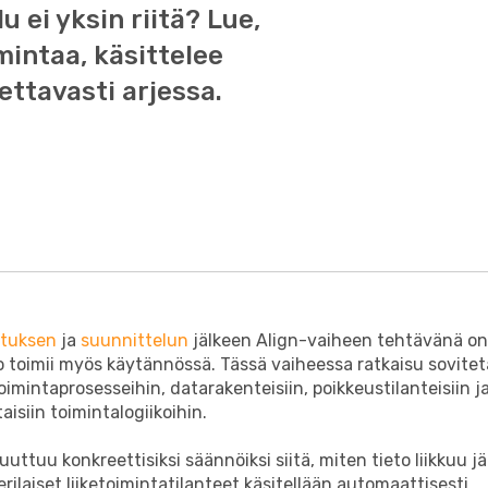
 ei yksin riitä? Lue,
mintaa, käsittelee
ettavasti arjessa.
ituksen
ja
suunnittelun
jälkeen Align-vaiheen tehtävänä on
o toimii myös käytännössä. Tässä vaiheessa ratkaisu sovite
etoimintaprosesseihin, datarakenteisiin, poikkeustilanteisiin j
aisiin toimintalogiikoihin.
ttuu konkreettisiksi säännöiksi siitä, miten tieto liikkuu j
 erilaiset liiketoimintatilanteet käsitellään automaattisesti.