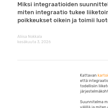
Miksi integraatioiden suunnittelu
miten integraatio tukee liiketoi
poikkeukset oikein ja toimii luot
Aliisa Nokkala
kesäkuuta 3, 2026
Kattavan
karto
että integraati
todellisiin liik
järjestelmäkoht
Suunnitelma muu
välillä ja miten