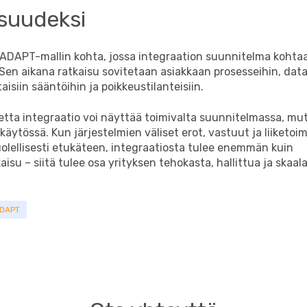
suudeksi
 ADAPT-mallin kohta, jossa integraation suunnitelma koht
 Sen aikana ratkaisu sovitetaan asiakkaan prosesseihin, data
isiin sääntöihin ja poikkeustilanteisiin.
etta integraatio voi näyttää toimivalta suunnitelmassa, mu
käytössä. Kun järjestelmien väliset erot, vastuut ja liiketoim
olellisesti etukäteen, integraatiosta tulee enemmän kuin
kaisu – siitä tulee osa yrityksen tehokasta, hallittua ja skaa
DAPT