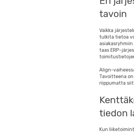
Eri jär
tavoin
Vaikka järjeste
tulkita tietoa 
asiakasryhmiin j
taas ERP-järje
toimitustietoje
Align-vaiheess
Tavoitteena on 
riippumatta siit
Kenttäk
tiedon 
Kun liiketoimin