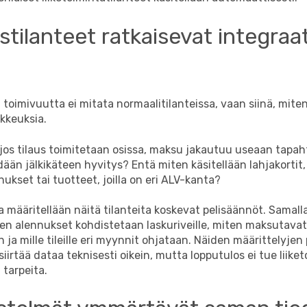
stilanteet ratkaisevat integraa
 toimivuutta ei mitata normaalitilanteissa, vaan siinä, mite
ikkeuksia.
 jos tilaus toimitetaan osissa, maksu jakautuu useaan tapa
dään jälkikäteen hyvitys? Entä miten käsitellään lahjakortit,
kset tai tuotteet, joilla on eri ALV-kanta?
 määritellään näitä tilanteita koskevat pelisäännöt. Samal
ten alennukset kohdistetaan laskuriveille, miten maksutavat
n ja mille tileille eri myynnit ohjataan. Näiden määrittelyje
siirtää dataa teknisesti oikein, mutta lopputulos ei tue liike
 tarpeita.