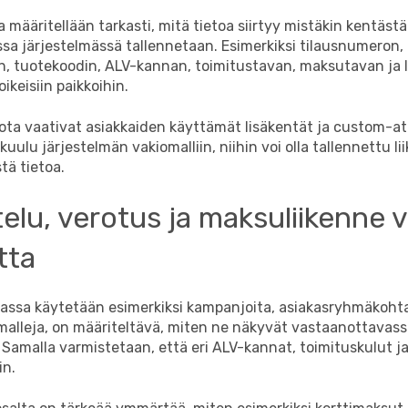
 määritellään tarkasti, mitä tietoa siirtyy mistäkin kentästä
sa järjestelmässä tallennetaan. Esimerkiksi tilausnumeron,
, tuotekoodin, ALV-kannan, toimitustavan, maksutavan ja l
ikeisiin paikkoihin.
ota vaativat asiakkaiden käyttämät lisäkentät ja custom-att
kuulu järjestelmän vakiomalliin, niihin voi olla tallennettu l
stä tietoa
.
elu, verotus ja maksuliikenne v
tta
assa käytetään esimerkiksi kampanjoita, asiakasryhmäkohtai
malleja, on määriteltävä, miten ne näkyvät vastaanottavas
 Samalla varmistetaan, että eri ALV-kannat, toimituskulut 
in.