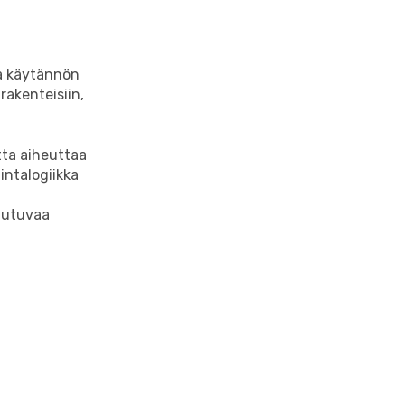
aa käytännön
rakenteisiin,
tta aiheuttaa
intalogiikka
lautuvaa