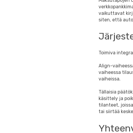
Maksutapojen o
verkkopankkimak
vaikuttavat kir
siten, että aut
Järjest
Toimiva integra
Align-vaiheessa
vaiheessa tilau
vaiheissa.
Tällaisia päätök
käsittely ja po
tilanteet, joiss
tai siirtää kes
Yhteenv