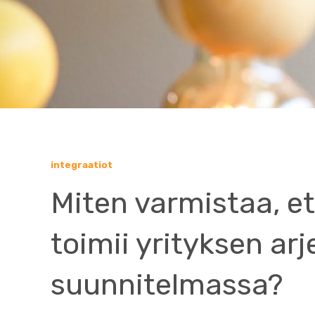
integraatiot
Miten varmistaa, et
toimii yrityksen arj
suunnitelmassa?