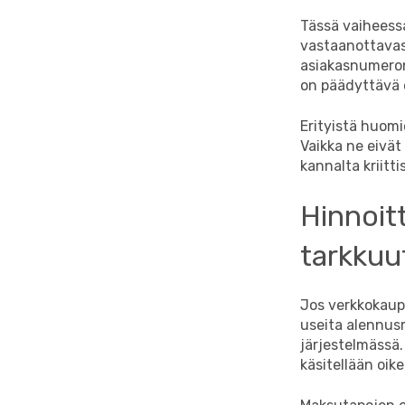
Tässä vaiheessa
vastaanottavas
asiakasnumeron
on päädyttävä o
Erityistä huomi
Vaikka ne eivät 
kannalta kriitti
Hinnoitt
tarkkuu
Jos verkkokaup
useita alennus
järjestelmässä.
käsitellään oike