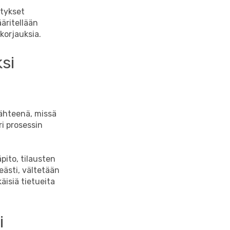
itykset
äritellään
korjauksia.
si
lähteenä, missä
ri prosessin
äpito, tilausten
eästi, vältetään
äisiä tietueita
i