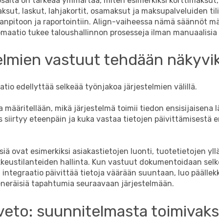
salta on tärkeää ymmärtää, miten esimerkiksi korttimaksut,
sut, laskut, lahjakortit, osamaksut ja maksupalveluiden til
janpitoon ja raportointiin. Align-vaiheessa nämä säännöt mä
omaatio tukee taloushallinnon prosesseja ilman manuaalisia 
elmien vastuut tehdään näkyvik
atio edellyttää selkeää työnjakoa järjestelmien välillä.
 määritellään, mikä järjestelmä toimii tiedon ensisijaisena 
s siirtyy eteenpäin ja kuka vastaa tietojen päivittämisestä e
siä ovat esimerkiksi asiakastietojen luonti, tuotetietojen yll
ikkeustilanteiden hallinta. Kun vastuut dokumentoidaan selk
a integraatio päivittää tietoja väärään suuntaan, luo päällekk
keneräisiä tapahtumia seuraavaan järjestelmään
.
eto: suunnitelmasta toimivaks