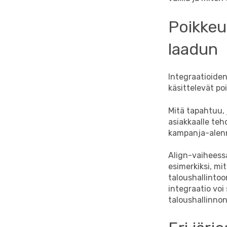
Poikkeu
laadun
Integraatioiden
käsittelevät po
Mitä tapahtuu,
asiakkaalle teh
kampanja-alennu
Align-vaiheessa
esimerkiksi, mi
taloushallintoo
integraatio voi 
taloushallinnon