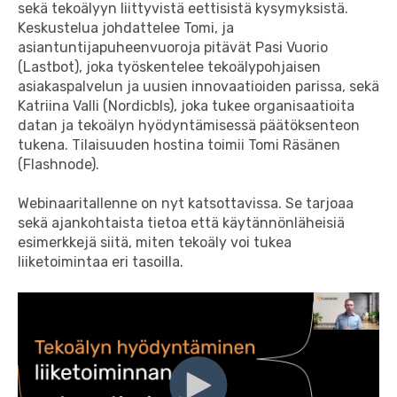
sekä tekoälyyn liittyvistä eettisistä kysymyksistä.
Keskustelua johdattelee Tomi, ja
asiantuntijapuheenvuoroja pitävät
Pasi Vuorio
(Lastbot), j
oka työskentelee tekoälypohjaisen
asiakaspalvelun ja uusien innovaatioiden parissa, sekä
Katriina Valli (Nordicbls), joka tukee organisaatioita
datan ja tekoälyn hyödyntämisessä päätöksenteon
tukena.
T
ilaisuuden hostina toimii
Tomi Räsänen
(Flashnode).
Webinaaritallenne on nyt katsottavissa. Se tarjoaa
sekä ajankohtaista tietoa että käytännönläheisiä
esimerkkejä siitä, miten tekoäly voi tukea
liiketoimintaa eri tasoilla.