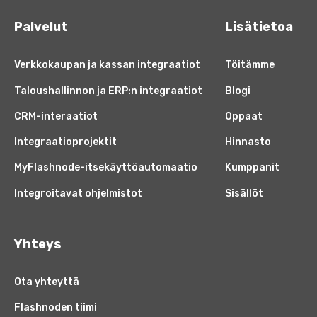
Palvelut
Lisätietoa
Verkkokaupan ja kassan integraatiot
Töitämme
Taloushallinnon ja ERP:n integraatiot
Blogi
CRM-interaatiot
Oppaat
Integraatioprojektit
Hinnasto
MyFlashnode-itsekäyttöautomaatio
Kumppanit
Integroitavat ohjelmistot
Sisällöt
Yhteys
Ota yhteyttä
Flashnoden tiimi