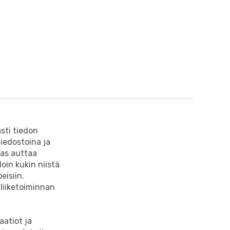
sti tiedon
tiedostoina ja
pas auttaa
oin kukin niistä
eisiin.
 liiketoiminnan
aatiot ja