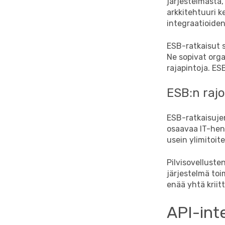
järjestelmästä,
arkkitehtuuri k
integraatioide
ESB-ratkaisut si
Ne sopivat orga
rajapintoja. ES
ESB:n rajo
ESB-ratkaisujen
osaavaa IT-henk
usein ylimitoite
Pilvisovellust
järjestelmä toim
enää yhtä kriit
API-int