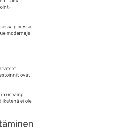
een. Tämä
oint-
isessä pilvessä.
t tue moderneja
arvitset
estoinnit ovat
yhä useampi
likätenä ei ole
ntäminen