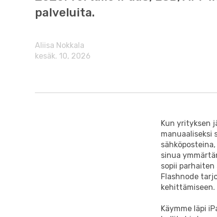
palveluita.
Aliisa Nokkala
kesäk. 10, 2026
Kun yrityksen j
manuaaliseksi s
sähköposteina, 
sinua ymmärtämä
sopii parhaiten
Flashnode tarjo
kehittämiseen.
Käymme läpi iPa