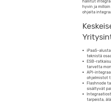
hallitut integr
hyvin ja milloi
ohjeita integra
Keskeis
Yritysi
iPaaS-alusta
teknistä osa
ESB-ratkaisut
tarvetta mo
API-integraa
ohjelmistot t
Flashnode tar
sisältyvät pa
Integraatiost
tarpeista, äl