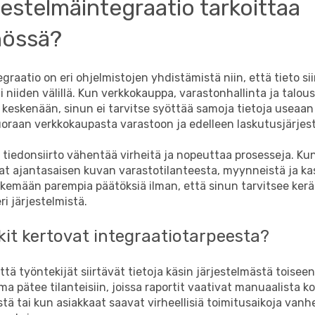
jestelmäintegraatio tarkoittaa
nössä?
graatio on eri ohjelmistojen yhdistämistä niin, että tieto sii
 niiden välillä. Kun verkkokauppa, varastonhallinta ja talous
keskenään, sinun ei tarvitse syöttää samoja tietoja useaan
suoraan verkkokaupasta varastoon ja edelleen laskutusjärje
iedonsiirto vähentää virheitä ja nopeuttaa prosesseja. Kun 
aat ajantasaisen kuvan varastotilanteesta, myynneistä ja ka
emään parempia päätöksiä ilman, että sinun tarvitsee kerät
ri järjestelmistä.
kit kertovat integraatiotarpeesta?
tä työntekijät siirtävät tietoja käsin järjestelmästä toiseen,
ma pätee tilanteisiin, joissa raportit vaativat manuaalista 
tä tai kun asiakkaat saavat virheellisiä toimitusaikoja va