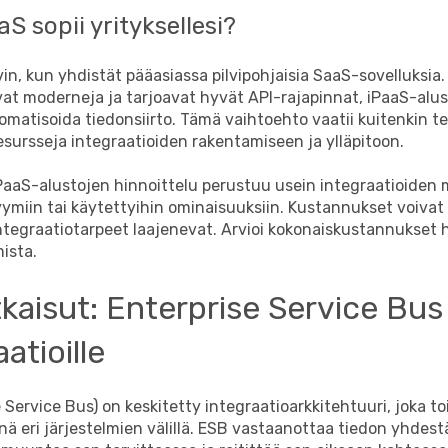
aS sopii yrityksellesi?
vin, kun yhdistät pääasiassa pilvipohjaisia SaaS-sovelluksia.
vat moderneja ja tarjoavat hyvät API-rajapinnat, iPaaS-alust
matisoida tiedonsiirto. Tämä vaihtoehto vaatii kuitenkin t
esursseja integraatioiden rakentamiseen ja ylläpitoon.
iPaaS-alustojen hinnoittelu perustuu usein integraatioiden
yymiin tai käytettyihin ominaisuuksiin. Kustannukset voivat
ntegraatiotarpeet laajenevat. Arvioi kokonaiskustannukset h
ista.
kaisut: Enterprise Service Bus 
atioille
 Service Bus) on keskitetty integraatioarkkitehtuuri, joka to
änä eri järjestelmien välillä. ESB vastaanottaa tiedon yhdest