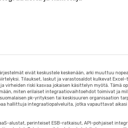
ärjestelmät eivät keskustele keskenään, arki muuttuu nopea
iirtelyksi. Tilaukset, laskut ja varastosaldot kulkevat Excel-
ja virheiden riski kasvaa jokaisen käsittelyn myötä. Tämä o
än, miten erilaiset integraatiovaihtoehdot toimivat ja mill
 suomalaisen pk-yrityksen tai keskisuuren organisaation tarp
aa hallittuja integraatiopalveluita, jotka vapauttavat aikasi
aS-alustat, perinteiset ESB-ratkaisut, API-pohjaiset integr