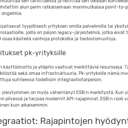
 muuntaa sen tarvittaessa ja reitittää sen oikeaan kohtees
ehitettiin alun perin ratkaisemaan monimutkaisia point-to-p
n ongelmia.
jaitsevat tyypillisesti yrityksen omilla palvelimilla tai yksity
nisaatioille, joilla on paljon legacy-järjestelmiä, jotka eivä
B osaa käsitellä vanhoja protokollia ja tiedostomuotoja.
itukset pk-yrityksille
 käyttöönotto ja ylläpito vaativat merkittäviä resursseja. T
ilöstöä sekä omaa infrastruktuuria. Pk-yrityksille nämä inv
ttuja suhteessa todellisiin integraatiotarpeisiin.
en yleistyminen on myös vähentänyt ESB:n merkitystä. Kun 
ii pilvessä ja tarjoaa modernit API-rajapinnat, ESB:n rooli vä
tinen kuin aikaisemmin.
egraatiot: Rajapintojen hyödy