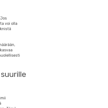
 Jos
a voi olla
eknistä
 määrään,
 kasvaa
uolellisesti
suurille
imii
ä