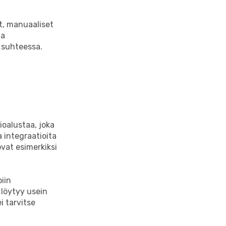
t, manuaaliset
aa
 suhteessa.
ioalustaa, joka
a integraatioita
vat esimerkiksi
iin
 löytyy usein
i tarvitse