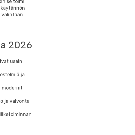
in se toimii
s käytännön
 valintaan.
sa 2026
ivat usein
jestelmiä ja
t modernit
to ja valvonta
liiketoiminnan