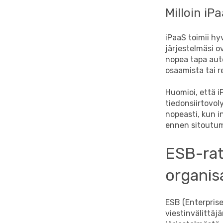
Milloin iPa
iPaaS toimii hy
järjestelmäsi o
nopea tapa auto
osaamista tai r
Huomioi, että 
tiedonsiirtovol
nopeasti, kun i
ennen sitoutum
ESB-rat
organisa
ESB (Enterprise
viestinvälittäj