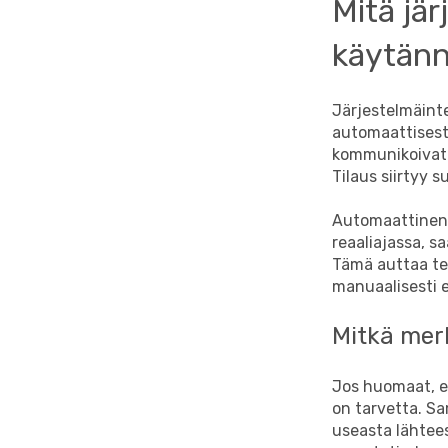
Mitä jär
käytän
Järjestelmäinte
automaattisesti
kommunikoivat 
Tilaus siirtyy 
Automaattinen t
reaaliajassa, s
Tämä auttaa tek
manuaalisesti e
Mitkä mer
Jos huomaat, et
on tarvetta. Sa
useasta lähtees