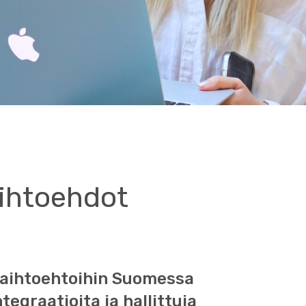
aihtoehdot
vaihtoehtoihin Suomessa
tegraatioita ja hallittuja