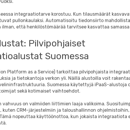
uoksi.
eessa integraatiotarve korostuu. Kun tilausmäärät kasvava
uvat pullonkaulaksi. Automatisoitu tiedonsiirto mahdollist
 ilman, että henkilöstömäärää tarvitsee kasvattaa samassa
ustat: Pilvipohjaiset
atioalustat Suomessa
ion Platform as a Service) tarkoittaa pilvipohjaista integraat
ksia ja tietokantoja verkon yli. Näillä alustoilla voit rakenta
elininfrastruktuuria. Suomessa käytettyjä iPaaS-alustoja o
toimijat sekä kotimaiset vaihtoehdot.
 vahvuus on valmiiden liittimien laaja valikoima. Suosituimp
in, kuten CRM-järjestelmiin ja taloushallinnon ohjelmistoihin,
. Tämä nopeuttaa käyttöönottoa, kun jokaista integraatiota e
tä.