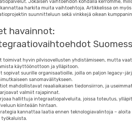
aatiopalvelut. Jokaisen vaihtoehdon kohdalla kerromme, millo
n kannattaa harkita muita vaihtoehtoja. Artikkelissa on myö
atioprojektin suunnitteluun sekä vinkkejä oikean kumppanin
et havainnot:
ntegraatiovaihtoehdot Suomes
t toimivat hyvin pilvisovellusten yhdistämiseen, mutta vaat
amista käyttöönottoon ja ylläpitoon.
 sopivat suurille organisaatioille, joilla on paljon legacy-jär
nimutkaiseen sanomavälitykseen.
tiot mahdollistavat reaaliaikaisen tiedonsiirron, ja useimma
arjoavat valmiit rajapinnat.
joaa hallittuja integraatiopalveluita, joissa toteutus, ylläpi
lveluun kiinteään hintaan.
rategia kannattaa laatia ennen teknologiavalintoja – aloita 
ä työkaluista.