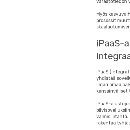
varastotiedon v
Myös kasvuvaih
prosessit muutt
skaalautumisen
iPaaS-al
integra
iPaaS (Integrat
yhdistää sovellu
ilman omaa palv
kansainväliset 
iPaaS-alustojen
pilvisovelluksi
valmis liitäntä
rakentaa tyhjäs