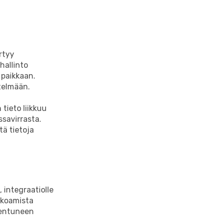
rtyy
hallinto
 paikkaan.
stelmään.
tieto liikkuu
ssavirrasta.
ä tietoja
 integraatiolle
kokoamista
nhentuneen