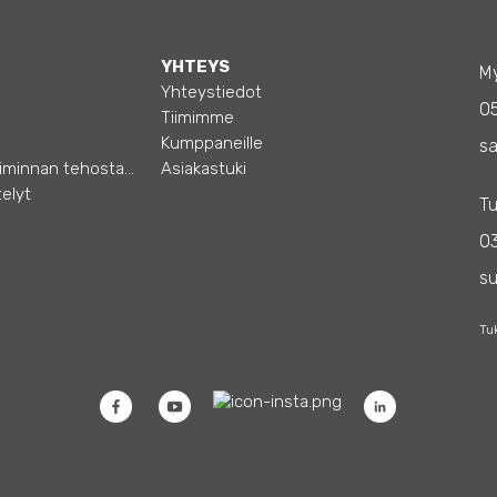
YHTEYS
My
Yhteystiedot
0
Tiimimme
Kumppaneille
sa
Opas – Liiketoiminnan tehostamiseen
Asiakastuki
elyt
Tu
03
s
Tu