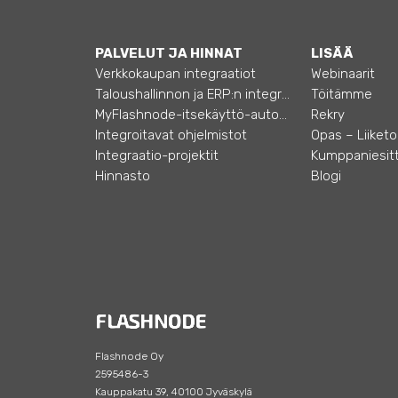
PALVELUT JA HINNAT
LISÄÄ
Verkkokaupan integraatiot
Webinaarit
Taloushallinnon ja ERP:n integraatiot
Töitämme
MyFlashnode-itsekäyttö-automaatio
Rekry
Integroitavat ohjelmistot
Integraatio-projektit
Kumppaniesitt
Hinnasto
Blogi
Flashnode Oy
2595486-3
Kauppakatu 39, 40100 Jyväskylä