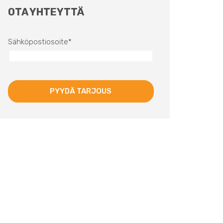
OTA YHTEYTTÄ
Sähköpostiosoite
*