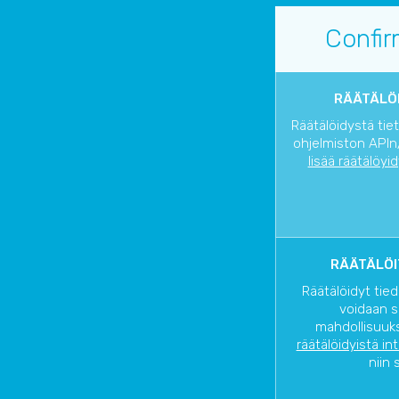
Confi
RÄÄTÄLÖI
Räätälöidystä tie
ohjelmiston APIn/
lisää räätälöyi
RÄÄTÄLÖI
Räätälöidyt tied
voidaan s
mahdollisuuks
räätälöidyistä in
niin 