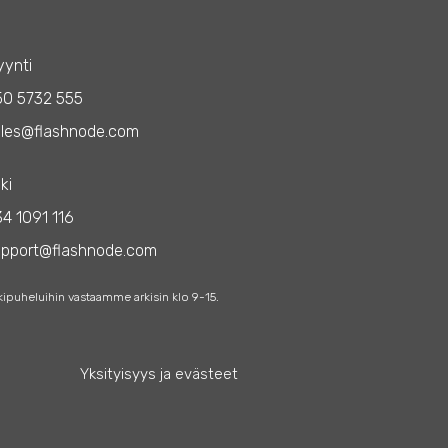
ynti
50 5732 555
les@flashnode.com
ki
4 1091 116
upport@flashnode.com
kipuheluihin vastaamme arkisin klo 9-15.
Yksityisyys ja evästeet