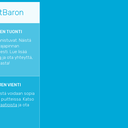
tBaron
EN TUONTI
nnistuvat. Näistä
rajapinnan
sti. Lue lisää
a
ja ota yhteyttä,
iasta!
EN VIENTI
istä voidaan sopia
 puitteissa. Katso
raatioista
ja ota