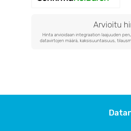
Arvioitu h
Hinta arvioidaan integraation laajuuden peru
datavirtojen määrä, kaksisuuntaisuus, tilausmä
Datan