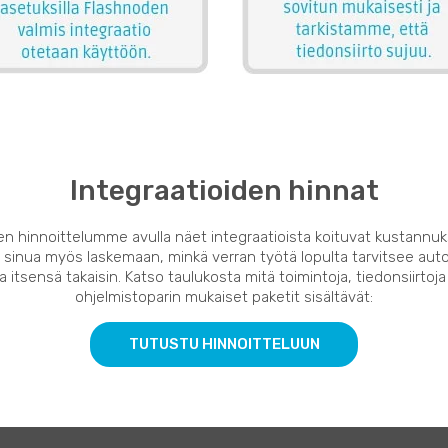
Integraatioiden hinnat
en hinnoittelumme avulla näet integraatioista koituvat kustannuk
 sinua myös laskemaan, minkä verran työtä lopulta tarvitsee auto
 itsensä takaisin. Katso taulukosta mitä toimintoja, tiedonsiirtoja
ohjelmistoparin mukaiset paketit sisältävät:
TUTUSTU HINNOITTELUUN