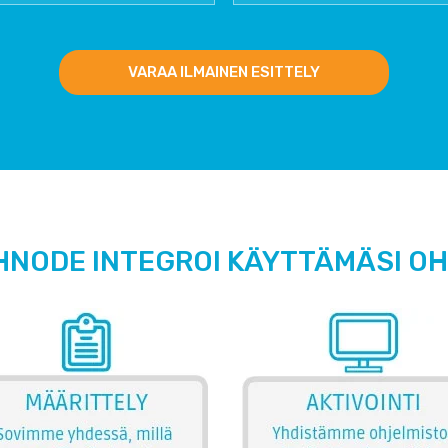
VARAA ILMAINEN ESITTELY
HNODE INTEGROI KÄYTTÄMÄSI O