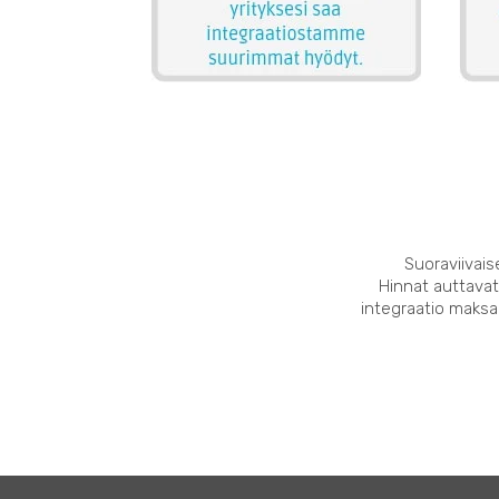
Suoraviivais
Hinnat auttavat
integraatio maksaa