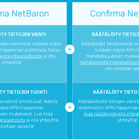
rma NetBaron
Confirma Ne
TY TIETOJEN VIENTI
RÄÄTÄLÖITY TIETOJ
tojen viennistä voidaan sopia
Räätälöidyt tiedonsiirrot o
rajapinnan puitteissa. Katso
voidaan sopia APIn/
dyistä integraatioista
ja ota
mahdollisuuksien mukaise
yhteyttä!
räätälöidyistä integraatioist
niin sovitaan as
TY TIETOJEN TUONTI
RÄÄTÄLÖITY TIETOJ
onsiirrot onnistuvat. Näistä
Räätälöidystä tietojen vienn
opia APIn/rajapinnan
ohjelmiston APIn/rajapinnan
ien mukaisesti. Lue lisää
lisää räätälöyidyistä integ
tegraatioista
ja ota yhteyttä,
yhteyttä!
sovitaan asiasta!