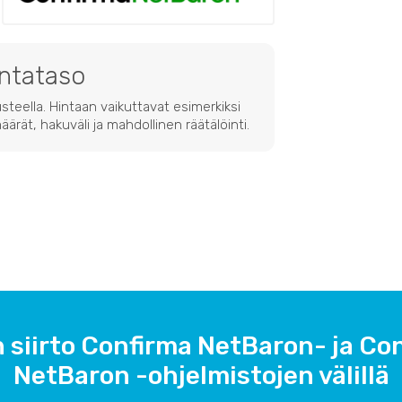
intataso
steella. Hintaan vaikuttavat esimerkiksi
ärät, hakuväli ja mahdollinen räätälöinti.
 siirto Confirma NetBaron- ja Co
NetBaron -ohjelmistojen välillä