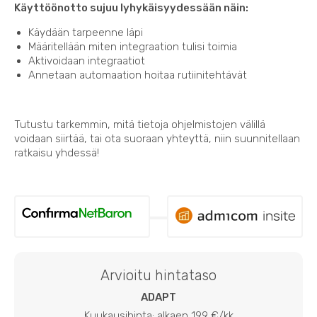
Käyttöönotto sujuu lyhykäisyydessään näin:
Käydään tarpeenne läpi
Määritellään miten integraation tulisi toimia
Aktivoidaan integraatiot
Annetaan automaation hoitaa rutiinitehtävät
Tutustu tarkemmin, mitä tietoja ohjelmistojen välillä
voidaan siirtää, tai ota suoraan yhteyttä, niin suunnitellaan
ratkaisu yhdessä!
Arvioitu hintataso
ADAPT
Kuukausihinta: alkaen 199 €/kk