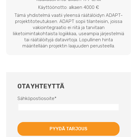
Käyttöönotto: alkaen 4000 €
Tämä yhdistelmä vaatii yleensä räätälöidyn ADAPT-
projektitoteutuksen. ADAPT sopii tilanteisiin, joissa
vakiointegraatio ei riitä ja tarvitaan
liiketoimintakohtaista logiikkaa, useampia järjestelmiä
tai räätälöityjä datavirtoja. Lopullinen hinta
määritellään projektin laajuuden perusteella.
OTA YHTEYTTÄ
Sähköpostiosoite
*