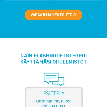
VARAA ILMAINEN ESITTELY
NÄIN FLASHNODE INTEGROI
KÄYTTÄMÄSI OHJELMISTOT