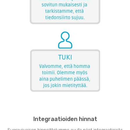
Integraatioiden hinnat
Suoraviivaisen hinnoittelumme avulla näet integraatioista