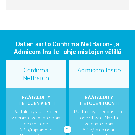
Datan siirto Confirma NetBaron- ja
Admicom Insite -ohjelmistojen välillä
Confirma
Admicom Insite
NetBaron
RÄÄTÄLÖITY
RÄÄTÄLÖITY
TIETOJEN VIENTI
TIETOJEN TUONTI
Räätälöidystä tietojen
Räätälöidyt tiedonsiirrot
viennistä voidaan sopia
onnistuvat. Näistä
ohjelmiston
voidaan sopia
APIn/rajapinnan
APIn/rajapinnan