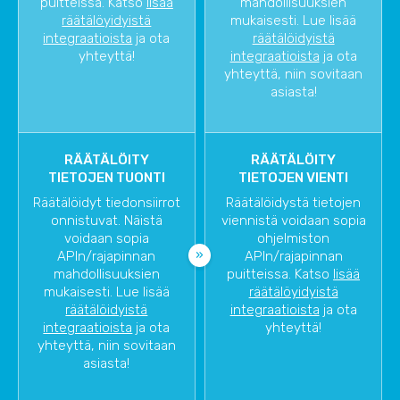
puitteissa. Katso
lisää
mahdollisuuksien
räätälöyidyistä
mukaisesti. Lue lisää
integraatioista
ja ota
räätälöidyistä
yhteyttä!
integraatioista
ja ota
yhteyttä, niin sovitaan
asiasta!
RÄÄTÄLÖITY
RÄÄTÄLÖITY
TIETOJEN TUONTI
TIETOJEN VIENTI
Räätälöidyt tiedonsiirrot
Räätälöidystä tietojen
onnistuvat. Näistä
viennistä voidaan sopia
voidaan sopia
ohjelmiston
APIn/rajapinnan
APIn/rajapinnan
mahdollisuuksien
puitteissa. Katso
lisää
mukaisesti. Lue lisää
räätälöyidyistä
räätälöidyistä
integraatioista
ja ota
integraatioista
ja ota
yhteyttä!
yhteyttä, niin sovitaan
asiasta!