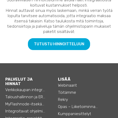
koituvat kustannukset helposti.
Hinnat auttavat sinua myös laskemaan, minkä verran työtä
lopulta tarvitsee automatisoida, jotta integraatio maksaa
itsensä takaisin. Katso taulukosta mitä toimintoja,
tiedonsiirtoja ja palveluja tämän ohjelmistoparin mukaiset
paketit sisältävät:
TUTUSTU HINNOITTELUUN
PALVELUT JA
LISÄÄ
HINNAT
Webinaarit
Verkkokaupan integraatiot
Töitämme
Taloushallinnon ja ERP:n integraatiot
Rekry
MyFlashnode-itsekäyttö-automaatio
Opas – Liiketoiminnan tehostamiseen
Integroitavat ohjelmistot
Kumppaniesittelyt