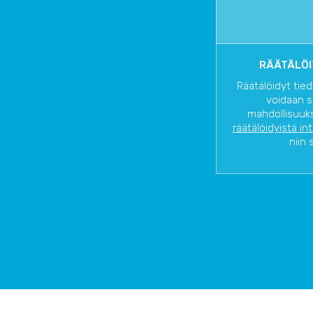
RÄÄTÄLÖI
Räätälöidyt tied
voidaan s
mahdollisuuks
räätälöidyistä in
niin 