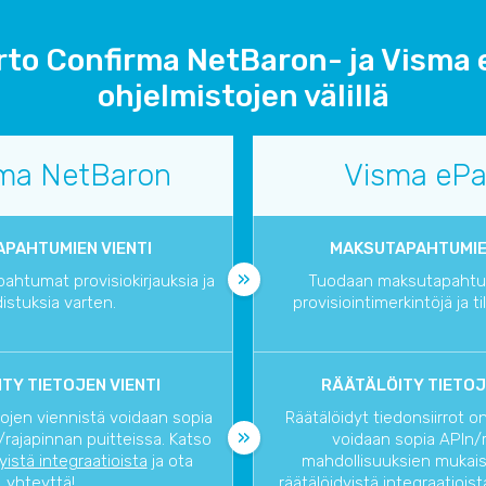
rto Confirma NetBaron- ja Visma 
ohjelmistojen välillä
rma NetBaron
Visma ePa
PAHTUMIEN VIENTI
MAKSUTAPAHTUMIE
htumat provisiokirjauksia ja
Tuodaan maksutapahtum
istuksia varten.
provisiointimerkintöjä ja ti
TY TIETOJEN VIENTI
RÄÄTÄLÖITY TIETOJ
tojen viennistä voidaan sopia
Räätälöidyt tiedonsiirrot o
rajapinnan puitteissa. Katso
voidaan sopia APIn/
dyistä integraatioista
ja ota
mahdollisuuksien mukaise
yhteyttä!
räätälöidyistä integraatioist