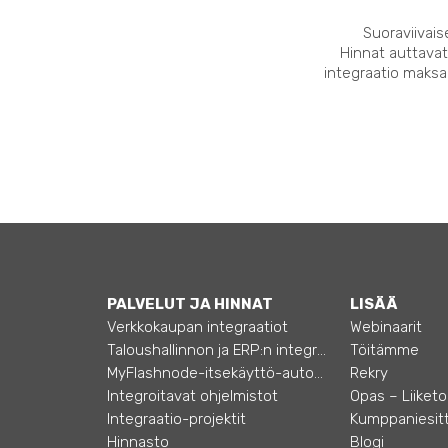
Suoraviivais
Hinnat auttavat
integraatio maksaa
PALVELUT JA HINNAT
LISÄÄ
Verkkokaupan integraatiot
Webinaarit
Taloushallinnon ja ERP:n integraatiot
Töitämme
MyFlashnode-itsekäyttö-automaatio
Rekry
Integroitavat ohjelmistot
Integraatio-projektit
Kumppaniesitt
Hinnasto
Blogi