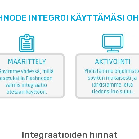
HNODE INTEGROI KÄYTTÄMÄSI O
Integraatioiden hinnat