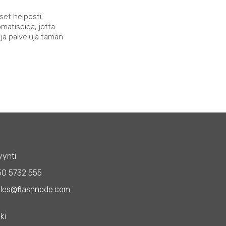
set helposti.
matisoida, jotta
 ja palveluja tämän
ynti
50 5732 555
les@flashnode.com
ki