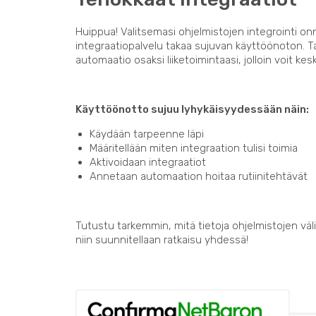
Huippua! Valitsemasi ohjelmistojen integrointi on
integraatiopalvelu takaa sujuvan käyttöönoton. 
automaatio osaksi liiketoimintaasi, jolloin voit kes
Käyttöönotto sujuu lyhykäisyydessään näin:
Käydään tarpeenne läpi
Määritellään miten integraation tulisi toimia
Aktivoidaan integraatiot
Annetaan automaation hoitaa rutiinitehtävät
Tutustu tarkemmin, mitä tietoja ohjelmistojen välil
niin suunnitellaan ratkaisu yhdessä!