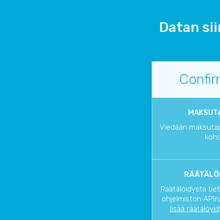
Datan sii
Confi
MAKSUTA
Viedään maksutapa
kohd
RÄÄTÄLÖI
Räätälöidystä tie
ohjelmiston APIn/
lisää räätälöyi