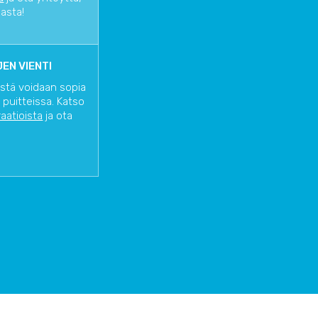
iasta!
EN VIENTI
istä voidaan sopia
 puitteissa. Katso
raatioista
ja ota