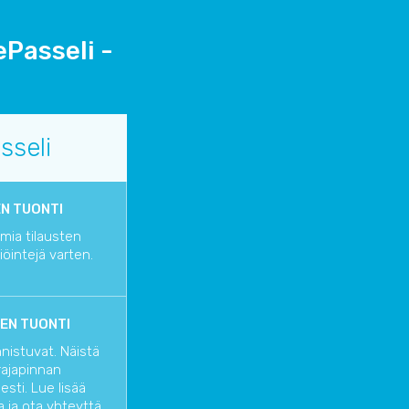
ePasseli -
sseli
N TUONTI
ia tilausten
liöintejä varten.
EN TUONTI
nnistuvat. Näistä
rajapinnan
sti. Lue lisää
a
ja ota yhteyttä,