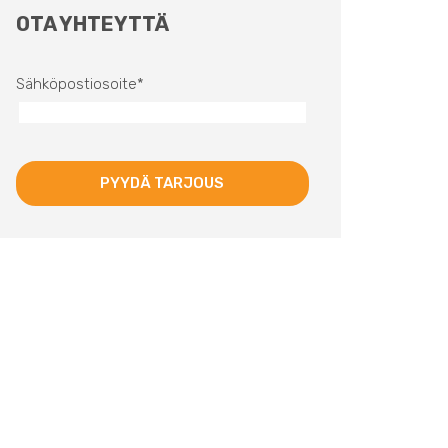
OTA YHTEYTTÄ
Sähköpostiosoite
*