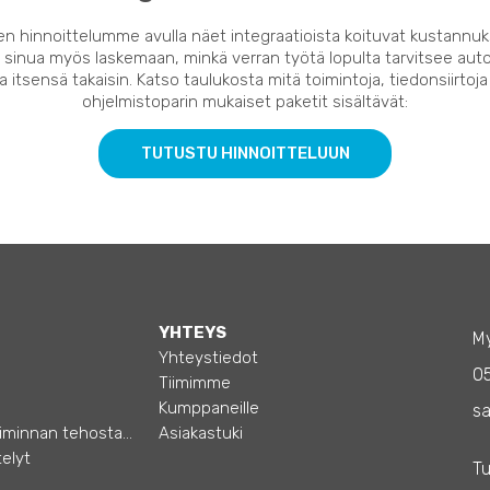
en hinnoittelumme avulla näet integraatioista koituvat kustannuk
 sinua myös laskemaan, minkä verran työtä lopulta tarvitsee auto
 itsensä takaisin. Katso taulukosta mitä toimintoja, tiedonsiirtoja
ohjelmistoparin mukaiset paketit sisältävät:
TUTUSTU HINNOITTELUUN
YHTEYS
My
Yhteystiedot
0
Tiimimme
Kumppaneille
sa
Opas – Liiketoiminnan tehostamiseen
Asiakastuki
elyt
Tu