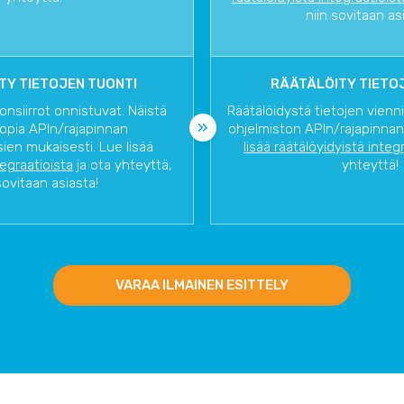
niin sovitaan as
TY TIETOJEN TUONTI
RÄÄTÄLÖITY TIETOJ
onsiirrot onnistuvat. Näistä
Räätälöidystä tietojen vienn
opia APIn/rajapinnan
ohjelmiston APIn/rajapinnan
ien mukaisesti. Lue lisää
lisää räätälöyidyistä integ
tegraatioista
ja ota yhteyttä,
yhteyttä!
sovitaan asiasta!
VARAA ILMAINEN ESITTELY