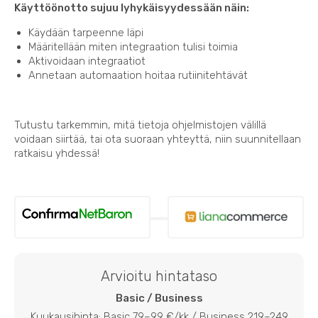
Käyttöönotto sujuu lyhykäisyydessään näin:
Käydään tarpeenne läpi
Määritellään miten integraation tulisi toimia
Aktivoidaan integraatiot
Annetaan automaation hoitaa rutiinitehtävät
Tutustu tarkemmin, mitä tietoja ohjelmistojen välillä
voidaan siirtää, tai ota suoraan yhteyttä, niin suunnitellaan
ratkaisu yhdessä!
Arvioitu hintataso
Basic / Business
Kuukausihinta: Basic 79–99 €/kk / Business 219–249