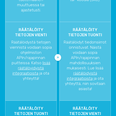
muuttuessa tai
ajastetusti.
RÄÄTÄLÖITY
RÄÄTÄLÖITY
TIETOJEN VIENTI
TIETOJEN TUONTI
Räätälöidystä tietojen
Räätälöidyt tiedonsiirrot
viennistä voidaan sopia
onnistuvat. Näistä
ohjelmiston
voidaan sopia
APIn/rajapinnan
APIn/rajapinnan
puitteissa. Katso
lisää
mahdollisuuksien
räätälöyidyistä
mukaisesti. Lue lisää
integraatioista
ja ota
räätälöidyistä
yhteyttä!
integraatioista
ja ota
yhteyttä, niin sovitaan
asiasta!
RÄÄTÄLÖITY
RÄÄTÄLÖITY
TIETOJEN TUONTI
TIETOJEN VIENTI