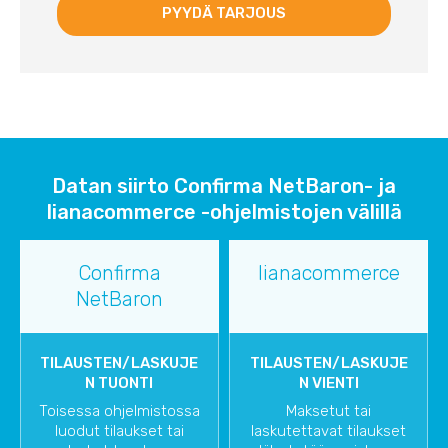
Datan siirto Confirma NetBaron- ja
lianacommerce -ohjelmistojen välillä
Confirma
lianacommerce
NetBaron
TILAUSTEN/LASKUJE
TILAUSTEN/LASKUJE
N TUONTI
N VIENTI
Toisessa ohjelmistossa
Maksetut tai
luodut tilaukset tai
laskutettavat tilaukset