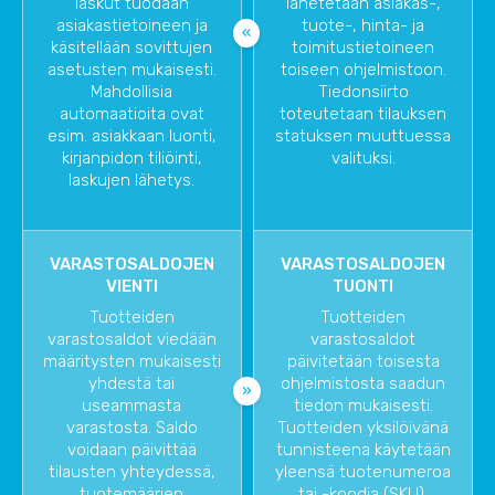
laskut tuodaan
lähetetään asiakas-,
asiakastietoineen ja
tuote-, hinta- ja
käsitellään sovittujen
toimitustietoineen
asetusten mukaisesti.
toiseen ohjelmistoon.
Mahdollisia
Tiedonsiirto
automaatioita ovat
toteutetaan tilauksen
esim. asiakkaan luonti,
statuksen muuttuessa
kirjanpidon tiliöinti,
valituksi.
laskujen lähetys.
VARASTOSALDOJEN
VARASTOSALDOJEN
VIENTI
TUONTI
Tuotteiden
Tuotteiden
varastosaldot viedään
varastosaldot
määritysten mukaisesti
päivitetään toisesta
yhdestä tai
ohjelmistosta saadun
useammasta
tiedon mukaisesti.
varastosta. Saldo
Tuotteiden yksilöivänä
voidaan päivittää
tunnisteena käytetään
tilausten yhteydessä,
yleensä tuotenumeroa
tuotemäärien
tai -koodia (SKU).