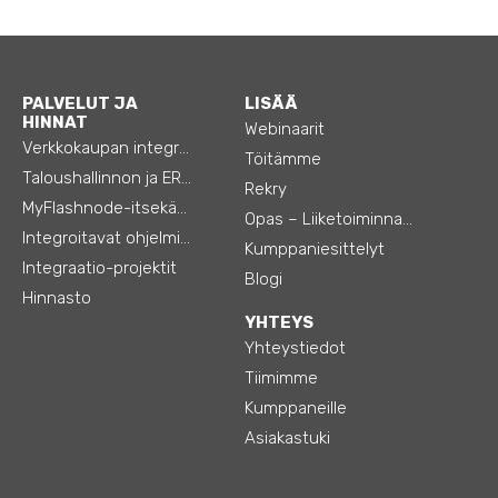
PALVELUT JA
LISÄÄ
HINNAT
Webinaarit
Verkkokaupan integraatiot
Töitämme
Taloushallinnon ja ERP:n integraatiot
Rekry
MyFlashnode-itsekäyttö-automaatio
Opas – Liiketoiminnan tehostamiseen
Integroitavat ohjelmistot
Kumppaniesittelyt
Integraatio-projektit
Blogi
Hinnasto
YHTEYS
Yhteystiedot
Tiimimme
Kumppaneille
Asiakastuki