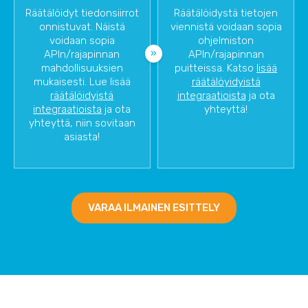
Räätälöidyt tiedonsiirrot
Räätälöidystä tietojen
onnistuvat. Näistä
viennistä voidaan sopia
voidaan sopia
ohjelmiston
APIn/rajapinnan
APIn/rajapinnan
mahdollisuuksien
puitteissa. Katso
lisää
mukaisesti. Lue lisää
räätälöyidyistä
räätälöidyistä
integraatioista
ja ota
integraatioista
ja ota
yhteyttä!
yhteyttä, niin sovitaan
asiasta!
VARAA ILMAINEN ESITTELY