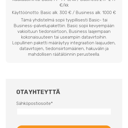
€/kk
Käyttöönotto: Basic alk. 300 € / Business alk. 1000 €
Tämä yhdistelmä sopii tyypillisesti Basic- tai
Business-palvelupakettiin. Basic sopii kevyempään
vakioituun tiedonsiirtoon, Business laajempaan
kokonaisuuteen tai useampiin datavirtoihin.
Lopullinen paketti määräytyy integraation laajuuden,
datavirtojen, tiedonsiirtomäärien, hakuvälin ja
mahdollisen räätälöinnin perusteella.
OTA YHTEYTTÄ
Sähköpostiosoite
*