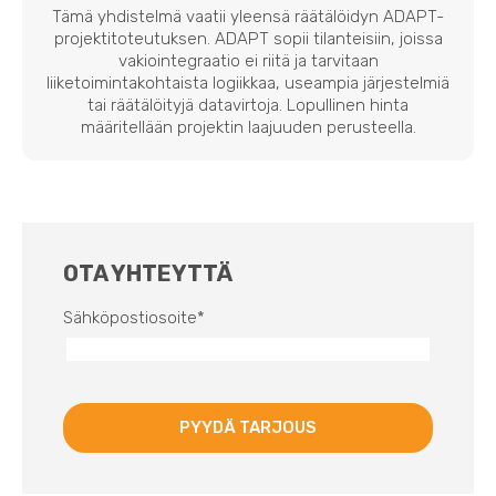
Tämä yhdistelmä vaatii yleensä räätälöidyn ADAPT-
projektitoteutuksen. ADAPT sopii tilanteisiin, joissa
vakiointegraatio ei riitä ja tarvitaan
liiketoimintakohtaista logiikkaa, useampia järjestelmiä
tai räätälöityjä datavirtoja. Lopullinen hinta
määritellään projektin laajuuden perusteella.
OTA YHTEYTTÄ
Sähköpostiosoite
*