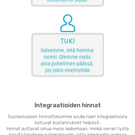
Integraatioiden hinnat
Suoraviivaisen hinnoittelumme avulla näet integraatioista
koituvat kustannukset helposti.
Hinnat auttavat sinua myös laskemaan, minkä verran työtä
lopulta tarvitsee automatisoida, jotta integraatio maksaa