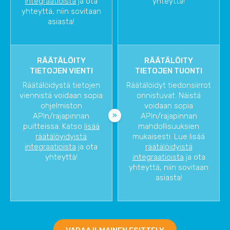
integraatioista
ja ota
yhteyttä!
yhteyttä, niin sovitaan
asiasta!
RÄÄTÄLÖITY
RÄÄTÄLÖITY
TIETOJEN VIENTI
TIETOJEN TUONTI
Räätälöidystä tietojen
Räätälöidyt tiedonsiirrot
viennistä voidaan sopia
onnistuvat. Näistä
ohjelmiston
voidaan sopia
APIn/rajapinnan
APIn/rajapinnan
puitteissa. Katso
lisää
mahdollisuuksien
räätälöyidyistä
mukaisesti. Lue lisää
integraatioista
ja ota
räätälöidyistä
yhteyttä!
integraatioista
ja ota
yhteyttä, niin sovitaan
asiasta!