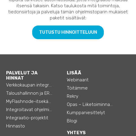
itsensä takaisin. Katso taulukosta mitä toimintoja,
tiedonsiirtoja ja palveluja tämän ohjelmistoparin mukaiset
paketit sisältävät:
TUTUSTU HINNOITTELUUN
PALVELUT JA
LISÄÄ
HINNAT
Webinaarit
Verkkokaupan integraatiot
Töitämme
Taloushallinnon ja ERP:n integraatiot
Rekry
MyFlashnode-itsekäyttö-automaatio
Opas – Liiketoiminnan tehostamiseen
Integroitavat ohjelmistot
Kumppaniesittelyt
Integraatio-projektit
Blogi
Hinnasto
YHTEYS