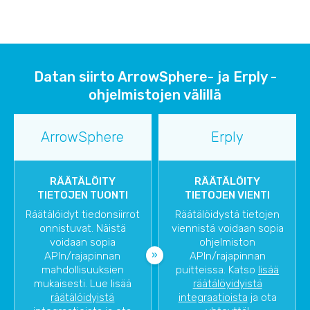
Datan siirto ArrowSphere- ja Erply -
ohjelmistojen välillä
ArrowSphere
Erply
RÄÄTÄLÖITY
RÄÄTÄLÖITY
TIETOJEN TUONTI
TIETOJEN VIENTI
Räätälöidyt tiedonsiirrot
Räätälöidystä tietojen
onnistuvat. Näistä
viennistä voidaan sopia
voidaan sopia
ohjelmiston
APIn/rajapinnan
APIn/rajapinnan
mahdollisuuksien
puitteissa. Katso
lisää
mukaisesti. Lue lisää
räätälöyidyistä
räätälöidyistä
integraatioista
ja ota