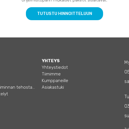
ohjelmistoparin mukaiset paketit sisältävät:
TUTUSTU HINNOITTELUUN
YHTEYS
My
Yhteystiedot
0
Tiimimme
Kumppaneille
sa
Opas – Liiketoiminnan tehostamiseen
Asiakastuki
elyt
Tu
03
s