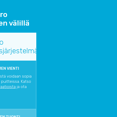
ro
n välillä
o
sjärjestelmä
EN VIENTI
istä voidaan sopia
 puitteissa. Katso
raatioista
ja ota