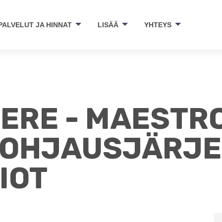
PALVELUT JA HINNAT
LISÄÄ
YHTEYS
ERE - MAESTR
NOHJAUSJÄRJ
IOT