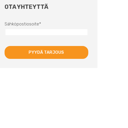
OTA YHTEYTTÄ
Sähköpostiosoite
*