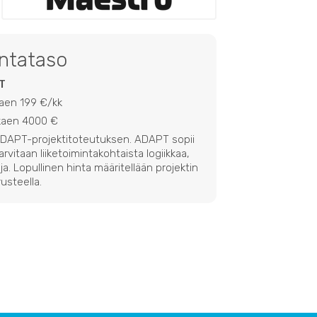
intataso
T
kaen 199 €/kk
lkaen 4000 €
 ADAPT-projektitoteutuksen. ADAPT sopii
 tarvitaan liiketoimintakohtaista logiikkaa,
ja. Lopullinen hinta määritellään projektin
usteella.