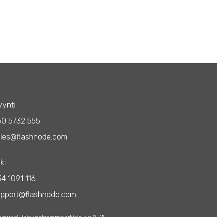
ynti
50 5732 555
les@flashnode.com
ki
4 1091 116
upport@flashnode.com