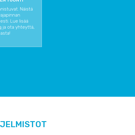
EN TUONTI
nnistuvat. Näistä
rajapinnan
sti. Lue lisää
a
ja ota yhteyttä,
iasta!
HJELMISTOT