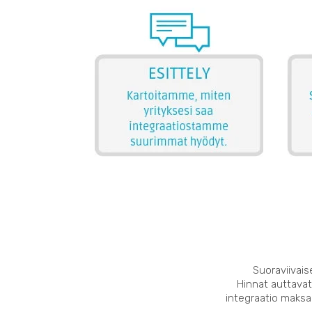
Suoraviivais
Hinnat auttavat
integraatio maksaa