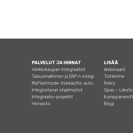
PALVELUT JA HINNAT
LISÄÄ
Verkkokaupan integraatiot
Webinaarit
Taloushallinnon ja ERP:n integraatiot
Töitämme
MyFlashnode-itsekäyttö-automaatio
Rekry
Integroitavat ohjelmistot
Integraatio-projektit
Kumppaniesitt
Hinnasto
Blogi