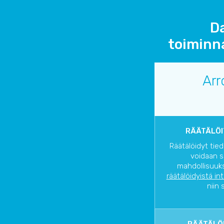
Da
toiminna
Ar
RÄÄTÄLÖI
Räätälöidyt tied
voidaan s
mahdollisuuks
räätälöidyistä in
niin 