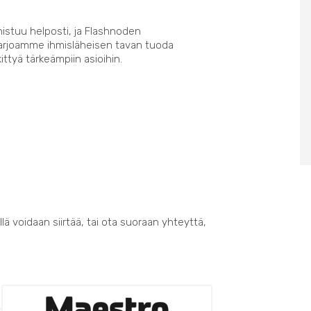
nistuu helposti, ja Flashnoden
Tarjoamme ihmisläheisen tavan tuoda
kittyä tärkeämpiin asioihin.
lä voidaan siirtää, tai ota suoraan yhteyttä,