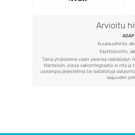
Arvioitu h
ADAP
Kuukausihinta: al
Käyttöönotto: a
Tämä yhdistelmä vaatii yleensä räätälöidyn
tilanteisiin, joissa vakiointegraatio ei riitä ja
useampia järjestelmiä tai räätälöityjä datavirto
laajuuden per