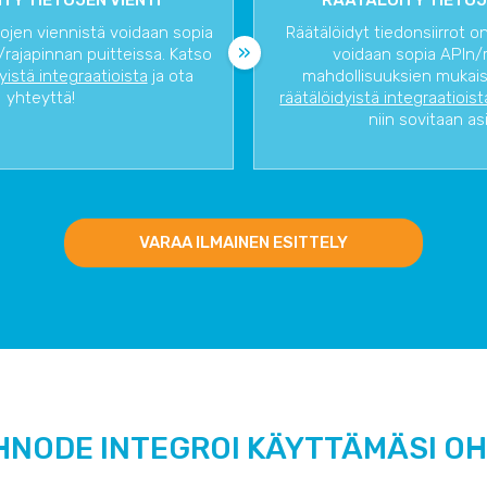
TY TIETOJEN VIENTI
RÄÄTÄLÖITY TIETOJ
tojen viennistä voidaan sopia
Räätälöidyt tiedonsiirrot o
rajapinnan puitteissa. Katso
voidaan sopia APIn/
dyistä integraatioista
ja ota
mahdollisuuksien mukaise
yhteyttä!
räätälöidyistä integraatioist
niin sovitaan as
VARAA ILMAINEN ESITTELY
HNODE INTEGROI KÄYTTÄMÄSI O