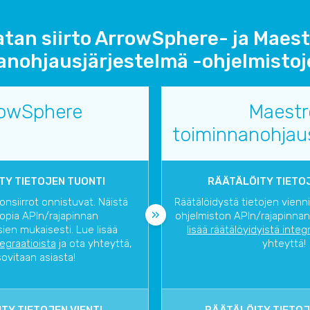
tan siirto ArrowSphere- ja Maest
nohjausjärjestelmä -ohjelmistoje
rowSphere
Maestr
toiminnanohjau
TY TIETOJEN TUONTI
RÄÄTÄLÖITY TIETOJ
onsiirrot onnistuvat. Näistä
Räätälöidystä tietojen vienn
opia APIn/rajapinnan
ohjelmiston APIn/rajapinnan
ien mukaisesti. Lue lisää
lisää räätälöyidyistä integ
tegraatioista
ja ota yhteyttä,
yhteyttä!
sovitaan asiasta!