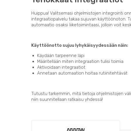
Huippua! Valitsemasi ohjelmistojen integrointi on
integraatiopalvelu takaa sujuvan käyttöönoton. 
automaatio osaksi liiketoimintaasi, jolloin voit kes
Käyttöönotto sujuu lyhykäisyydessään näin:
Käydään tarpeenne läpi
Määritellään miten integraation tulisi toimia
Aktivoidaan integraatiot
Annetaan automaation hoitaa rutiinitehtävät
Tutustu tarkemmin, mitä tietoja ohjelmistojen välil
niin suunnitellaan ratkaisu yhdessä!