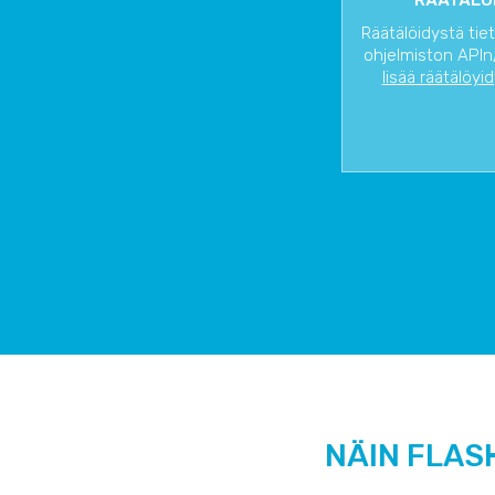
RÄÄTÄLÖI
Räätälöidystä tie
ohjelmiston APIn/
lisää räätälöyi
NÄIN FLAS