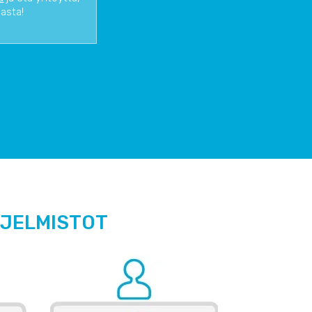
iasta!
HJELMISTOT