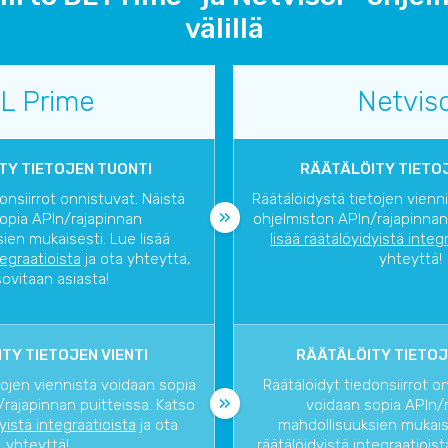
välillä
L Prime
Netvis
TY TIETOJEN TUONTI
RÄÄTÄLÖITY TIETOJ
onsiirrot onnistuvat. Näistä
Räätälöidystä tietojen vienn
opia APIn/rajapinnan
ohjelmiston APIn/rajapinnan
ien mukaisesti. Lue lisää
lisää räätälöyidyistä integ
tegraatioista
ja ota yhteyttä,
yhteyttä!
sovitaan asiasta!
TY TIETOJEN VIENTI
RÄÄTÄLÖITY TIETOJ
tojen viennistä voidaan sopia
Räätälöidyt tiedonsiirrot o
rajapinnan puitteissa. Katso
voidaan sopia APIn/
dyistä integraatioista
ja ota
mahdollisuuksien mukaise
yhteyttä!
räätälöidyistä integraatioist