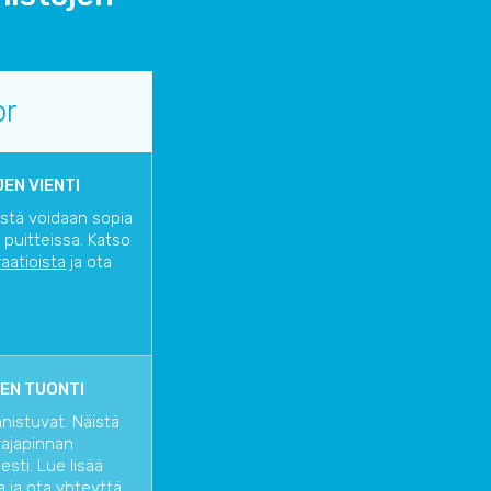
or
EN VIENTI
istä voidaan sopia
 puitteissa. Katso
raatioista
ja ota
EN TUONTI
nnistuvat. Näistä
rajapinnan
sti. Lue lisää
a
ja ota yhteyttä,