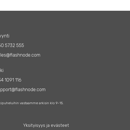
ynti
50 5732 555
les@flashnode.com
ki
4 1091 116
upport@flashnode.com
kipuheluihin vastaamme arkisin klo 9-15.
Yksityisyys ja evästeet