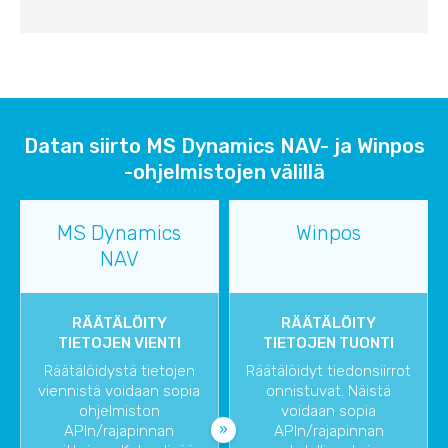
Datan siirto MS Dynamics NAV- ja Winpos
-ohjelmistojen välillä
MS Dynamics
Winpos
NAV
RÄÄTÄLÖITY
RÄÄTÄLÖITY
TIETOJEN VIENTI
TIETOJEN TUONTI
Räätälöidystä tietojen
Räätälöidyt tiedonsiirrot
viennistä voidaan sopia
onnistuvat. Näistä
ohjelmiston
voidaan sopia
APIn/rajapinnan
APIn/rajapinnan