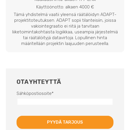
Käyttöönotto: alkaen 4000 €
Tämä yhdistelmä vaatii yleensä räätälöidyn ADAPT-
projektitoteutuksen. ADAPT sopii tilanteisiin, joissa
vakiointegraatio ei riitä ja tarvitaan
liiketoimintakohtaista logiikkaa, useampia järjestelmiä
tai räätälöityjä datavirtoja. Lopullinen hinta
määritellään projektin laajuuden perusteella.
OTA YHTEYTTÄ
Sähköpostiosoite
*