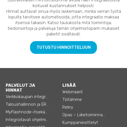
koituvat kustannukset helposti.
Hinnat auttavat sinua myös laskemaan, minkä verran työtä
lopulta tarvitsee automatisoida, jotta integraatio maksaa
itsensä takaisin. Katso taulukosta mitä toimintoja,
tiedonsiirtoja ja palveluja tämän ohjelmistoparin mukaiset
paketit sisältävät:
TUTUSTU HINNOITTELUUN
PALVELUT JA
LISÄÄ
HINNAT
Webinaarit
Verkkokaupan integraatiot
Töitämme
Taloushallinnon ja ERP:n integraatiot
Rekry
MyFlashnode-itsekäyttö-automaatio
Opas – Liiketoiminnan tehostamiseen
Integroitavat ohjelmistot
Kumppaniesittelyt