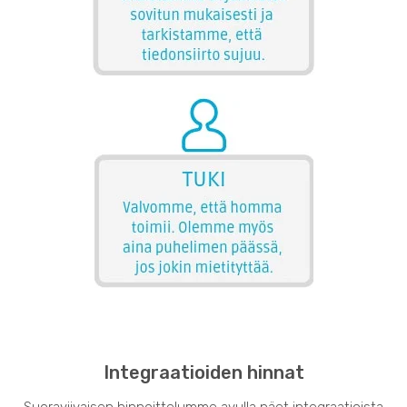
Integraatioiden hinnat
Suoraviivaisen hinnoittelumme avulla näet integraatioista