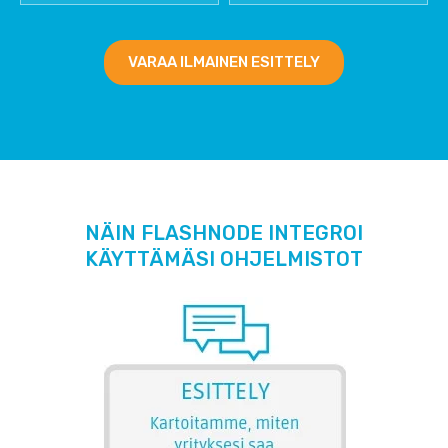
VARAA ILMAINEN ESITTELY
NÄIN FLASHNODE INTEGROI
KÄYTTÄMÄSI OHJELMISTOT