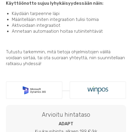
Käyttöönotto sujuu lyhykäisyydessään näin:
Käydään tarpeenne läpi
Määritellään miten integraation tulisi toimia
Aktivoidaan integraatiot
Annetaan automaation hoitaa rutiinitehtävät
Tutustu tarkemmin, mitä tietoja ohjelmistojen välillä
voidaan siirtää, tai ota suoraan yhteyttä, niin suunnitellaan
ratkaisu yhdessä!
Arvioitu hintataso
ADAPT
Kuukausihinta: alkaen 199 €/kk