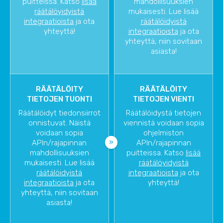
puitteissa. Katso
lisää
mahdollisuuksien
räätälöyidyistä
mukaisesti. Lue lisää
integraatioista
ja ota
räätälöidyistä
yhteyttä!
integraatioista
ja ota
yhteyttä, niin sovitaan
asiasta!
RÄÄTÄLÖITY
RÄÄTÄLÖITY
TIETOJEN TUONTI
TIETOJEN VIENTI
Räätälöidyt tiedonsiirrot
Räätälöidystä tietojen
onnistuvat. Näistä
viennistä voidaan sopia
voidaan sopia
ohjelmiston
APIn/rajapinnan
APIn/rajapinnan
mahdollisuuksien
puitteissa. Katso
lisää
mukaisesti. Lue lisää
räätälöyidyistä
räätälöidyistä
integraatioista
ja ota
integraatioista
ja ota
yhteyttä!
yhteyttä, niin sovitaan
asiasta!