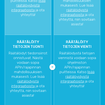
puitteissa. Katso
lisää
mahdollisuuksien
räätälöyidyistä
mukaisesti. Lue lisää
integraatioista
ja ota
räätälöidyistä
yhteyttä!
integraatioista
ja ota
yhteyttä, niin sovitaan
asiasta!
RÄÄTÄLÖITY
RÄÄTÄLÖITY
TIETOJEN TUONTI
TIETOJEN VIENTI
Räätälöidyt tiedonsiirrot
Räätälöidystä tietojen
onnistuvat. Näistä
viennistä voidaan sopia
voidaan sopia
ohjelmiston
APIn/rajapinnan
APIn/rajapinnan
mahdollisuuksien
puitteissa. Katso
lisää
mukaisesti. Lue lisää
räätälöyidyistä
räätälöidyistä
integraatioista
ja ota
integraatioista
ja ota
yhteyttä!
yhteyttä, niin sovitaan
asiasta!