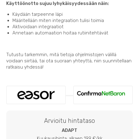
Käyttöönotto sujuu lyhykäisyydessään näin:
Käydään tarpeenne läpi
Määritellään miten integraation tulisi toimia
Aktivoidaan integraatiot
Annetaan automaation hoitaa rutiinitehtävät
Tutustu tarkemmin, mitä tietoja ohjelmistojen välillä
voidaan siirtää, tai ota suoraan yhteyttä, niin suunnitellaan
ratkaisu yhdessä!
Arvioitu hintataso
ADAPT
Kuukausihinta: alkaen 199 €/kk