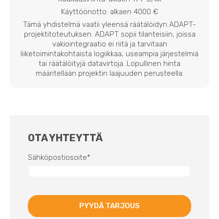
Käyttöönotto: alkaen 4000 €
Tämä yhdistelmä vaatii yleensä räätälöidyn ADAPT-
projektitoteutuksen. ADAPT sopii tilanteisiin, joissa
vakiointegraatio ei riitä ja tarvitaan
liiketoimintakohtaista logiikkaa, useampia järjestelmiä
tai räätälöityjä datavirtoja. Lopullinen hinta
määritellään projektin laajuuden perusteella.
OTA YHTEYTTÄ
Sähköpostiosoite
*