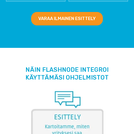
VARAA ILMAINEN ESITTELY
NÄIN FLASHNODE INTEGROI
KÄYTTÄMÄSI OHJELMISTOT