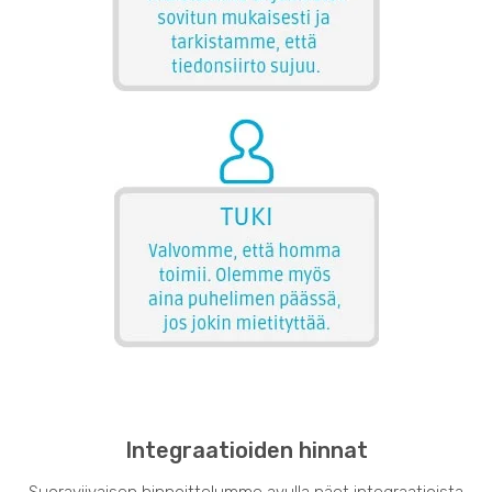
Integraatioiden hinnat
Suoraviivaisen hinnoittelumme avulla näet integraatioista