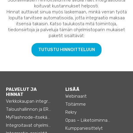
koituvat kustannukset helposti.
Hinnat auttavat sinua myös laskemaan, minkä verran työtä
lopulta tarvitsee automatisoida, jotta integraatio maksaa
itsensä takaisin. Katso taulukosta mitä toimintoja,
tiedonsiirtoja ja palveluja tämän ohjelmistoparin mukaiset
paketit sisältävät:
TUTUSTU HINNOITTELUUN
PALVELUT JA
LISÄÄ
HINNAT
Webinaarit
Verkkokaupan integraatiot
Töitämme
Taloushallinnon ja ERP:n integraatiot
Rekry
MyFlashnode-itsekäyttö-automaatio
Opas – Liiketoiminnan tehostamiseen
Integroitavat ohjelmistot
Kumppaniesittelyt