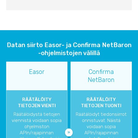
Datan siirto Easor- ja Confirma NetBaron
-ohjelmistojen välillä
Easor
Confirma
NetBaron
RÄÄTÄLÖITY
RÄÄTÄLÖITY
TIETOJEN VIENTI
TIETOJEN TUONTI
Räätälöidystä tietojen
Räätälöidyt tiedonsiirrot
viennistä voidaan sopia
onnistuvat. Näistä
ohjelmiston
voidaan sopia
APIn/rajapinnan
APIn/rajapinnan