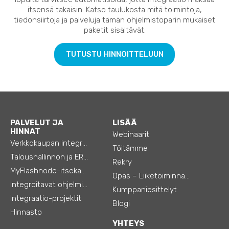
itsensä takaisin. Katso taulukosta mitä toimintoja,
tiedonsiirtoja ja palveluja tämän ohjelmistoparin mukaiset
paketit sisältävät:
TUTUSTU HINNOITTELUUN
PALVELUT JA
LISÄÄ
HINNAT
Webinaarit
Verkkokaupan integraatiot
Töitämme
Taloushallinnon ja ERP:n integraatiot
Rekry
MyFlashnode-itsekäyttö-automaatio
Opas – Liiketoiminnan tehostamiseen
Integroitavat ohjelmistot
Kumppaniesittelyt
Integraatio-projektit
Blogi
Hinnasto
YHTEYS