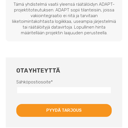
Tämä yhdistelmä vaatii yleensä räätälöidyn ADAPT-
projektitoteutuksen. ADAPT sopii tilanteisiin, joissa
vakiointegraatio ei riitä ja tarvitaan
liiketoimintakohtaista logiikkaa, useampia järjestelmiä
tai räätälöityjä datavirtoja. Lopullinen hinta
määritellään projektin laajuuden perusteella.
OTA YHTEYTTÄ
Sähköpostiosoite
*