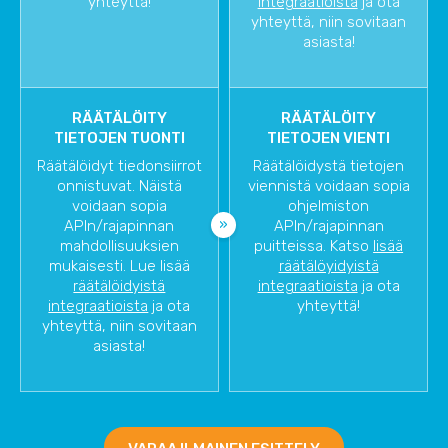
yhteyttä!
integraatioista
ja ota
yhteyttä, niin sovitaan
asiasta!
RÄÄTÄLÖITY
RÄÄTÄLÖITY
TIETOJEN TUONTI
TIETOJEN VIENTI
Räätälöidyt tiedonsiirrot
Räätälöidystä tietojen
onnistuvat. Näistä
viennistä voidaan sopia
voidaan sopia
ohjelmiston
APIn/rajapinnan
APIn/rajapinnan
mahdollisuuksien
puitteissa. Katso
lisää
mukaisesti. Lue lisää
räätälöyidyistä
räätälöidyistä
integraatioista
ja ota
integraatioista
ja ota
yhteyttä!
yhteyttä, niin sovitaan
asiasta!