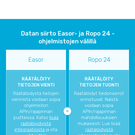
Datan siirto Easor- ja Ropo 24 -
ohjelmistojen välillä
Easor
Ropo 24
RÄÄTÄLÖITY
RÄÄTÄLÖITY
TIETOJEN VIENTI
TIETOJEN TUONTI
Räätälöidystä tietojen
Räätälöidyt tiedonsiirrot
viennistä voidaan sopia
onnistuvat. Näistä
ohjelmiston
voidaan sopia
APIn/rajapinnan
APIn/rajapinnan
puitteissa. Katso
lisää
mahdollisuuksien
räätälöyidyistä
mukaisesti. Lue lisää
integraatioista
ja ota
räätälöidyistä