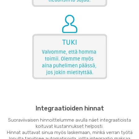
Integraatioiden hinnat
Suoraviivaisen hinnoittelumme avulla näet integraatioista
koituvat kustannukset helposti.
Hinnat auttavat sinua myös laskemaan, minkä verran työtä
lopulta tarvitsee automatisoida, jotta integraatio maksaa