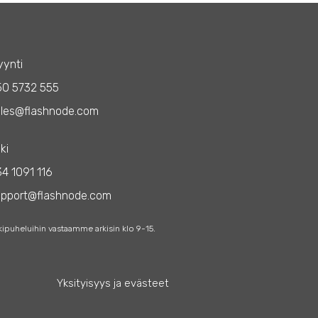
ynti
50 5732 555
les@flashnode.com
ki
4 1091 116
upport@flashnode.com
kipuheluihin vastaamme arkisin klo 9-15.
Yksityisyys ja evästeet