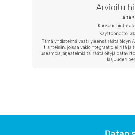
Arvioitu h
ADAP
Kuukausihinta: al
Käyttöönotto: a
Tämä yhdistelmä vaatii yleensä räätälöidyn
tilanteisiin, joissa vakiointegraatio ei riitä ja
useampia järjestelmiä tai räätälöityjä datavirto
laajuuden per
Datan s