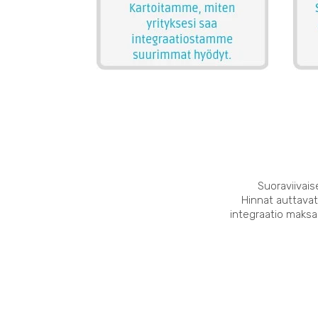
Suoraviivais
Hinnat auttavat
integraatio maksaa