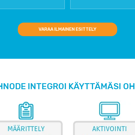
VARAA ILMAINEN ESITTELY
HNODE INTEGROI KÄYTTÄMÄSI O