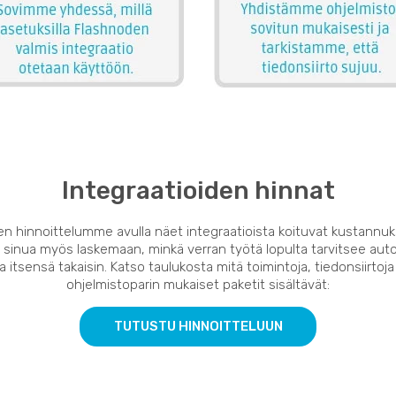
Integraatioiden hinnat
en hinnoittelumme avulla näet integraatioista koituvat kustannuk
 sinua myös laskemaan, minkä verran työtä lopulta tarvitsee auto
 itsensä takaisin. Katso taulukosta mitä toimintoja, tiedonsiirtoja
ohjelmistoparin mukaiset paketit sisältävät:
TUTUSTU HINNOITTELUUN