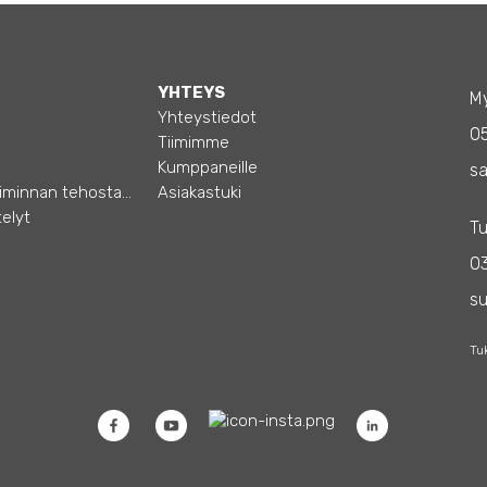
YHTEYS
My
Yhteystiedot
0
Tiimimme
Kumppaneille
sa
Opas – Liiketoiminnan tehostamiseen
Asiakastuki
elyt
Tu
03
s
Tu