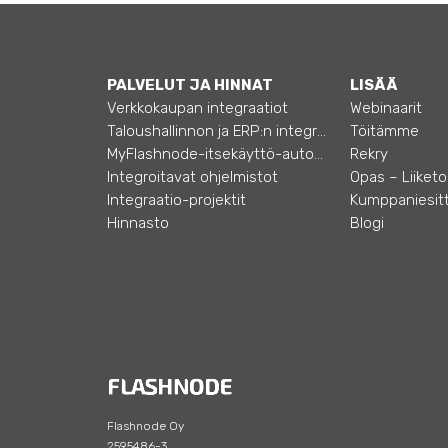
PALVELUT JA HINNAT
LISÄÄ
Verkkokaupan integraatiot
Webinaarit
Taloushallinnon ja ERP:n integraatiot
Töitämme
MyFlashnode-itsekäyttö-automaatio
Rekry
Integroitavat ohjelmistot
Integraatio-projektit
Kumppaniesitt
Hinnasto
Blogi
Flashnode Oy
2595486-3