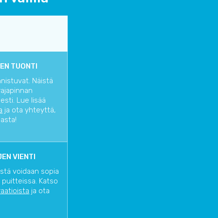
EN TUONTI
nnistuvat. Näistä
rajapinnan
sti. Lue lisää
a
ja ota yhteyttä,
iasta!
EN VIENTI
istä voidaan sopia
 puitteissa. Katso
raatioista
ja ota