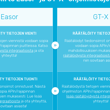
Easor
GT-X
TY TIETOJEN VIENTI
RÄÄTÄLÖITY TIETOJ
tojen viennistä voidaan sopia
Räätälöidyt tiedonsiirrot o
rajapinnan puitteissa. Katso
voidaan sopia APIn/
dyistä integraatioista
ja ota
mahdollisuuksien mukaise
yhteyttä!
räätälöidyistä integraatioist
niin sovitaan as
TY TIETOJEN TUONTI
RÄÄTÄLÖITY TIETOJ
onsiirrot onnistuvat. Näistä
Räätälöidystä tietojen vienn
opia APIn/rajapinnan
ohjelmiston APIn/rajapinnan
ien mukaisesti. Lue lisää
lisää räätälöyidyistä integ
tegraatioista
ja ota yhteyttä,
yhteyttä!
sovitaan asiasta!