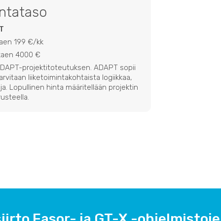
intataso
T
kaen 199 €/kk
lkaen 4000 €
 ADAPT-projektitoteutuksen. ADAPT sopii
 tarvitaan liiketoimintakohtaista logiikkaa,
ja. Lopullinen hinta määritellään projektin
usteella.
iirto Easor- ja GT-X -ohjelmistojen