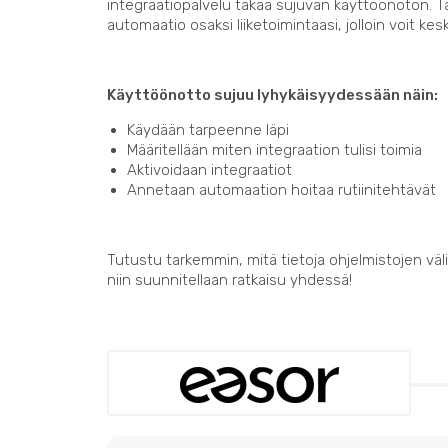
integraatiopalvelu takaa sujuvan käyttöönoton. 
automaatio osaksi liiketoimintaasi, jolloin voit kes
Käyttöönotto sujuu lyhykäisyydessään näin:
Käydään tarpeenne läpi
Määritellään miten integraation tulisi toimia
Aktivoidaan integraatiot
Annetaan automaation hoitaa rutiinitehtävät
Tutustu tarkemmin, mitä tietoja ohjelmistojen välil
niin suunnitellaan ratkaisu yhdessä!