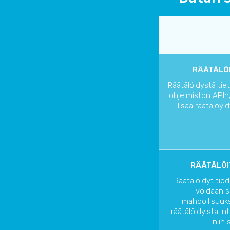
RÄÄTÄLÖI
Räätälöidystä tie
ohjelmiston APIn/
lisää räätälöyi
RÄÄTÄLÖI
Räätälöidyt tied
voidaan s
mahdollisuuks
räätälöidyistä in
niin 