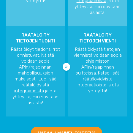
yhteyttä!
integraatioista
ja ota
yhteyttä, niin sovitaan
asiasta!
RÄÄTÄLÖITY
RÄÄTÄLÖITY
TIETOJEN TUONTI
TIETOJEN VIENTI
Räätälöidyt tiedonsiirrot
Räätälöidystä tietojen
onnistuvat. Näistä
viennistä voidaan sopia
voidaan sopia
ohjelmiston
APIn/rajapinnan
APIn/rajapinnan
mahdollisuuksien
puitteissa. Katso
lisää
mukaisesti. Lue lisää
räätälöyidyistä
räätälöidyistä
integraatioista
ja ota
integraatioista
ja ota
yhteyttä!
yhteyttä, niin sovitaan
asiasta!