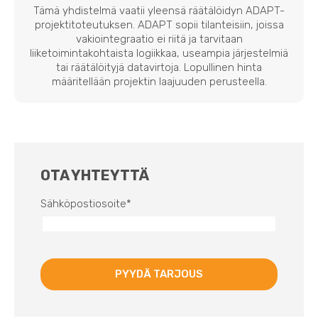
Tämä yhdistelmä vaatii yleensä räätälöidyn ADAPT-
projektitoteutuksen. ADAPT sopii tilanteisiin, joissa
vakiointegraatio ei riitä ja tarvitaan
liiketoimintakohtaista logiikkaa, useampia järjestelmiä
tai räätälöityjä datavirtoja. Lopullinen hinta
määritellään projektin laajuuden perusteella.
OTA YHTEYTTÄ
Sähköpostiosoite
*