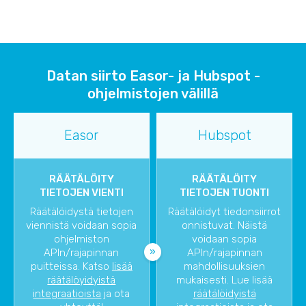
Datan siirto Easor- ja Hubspot -
ohjelmistojen välillä
Easor
Hubspot
RÄÄTÄLÖITY
RÄÄTÄLÖITY
TIETOJEN VIENTI
TIETOJEN TUONTI
Räätälöidystä tietojen
Räätälöidyt tiedonsiirrot
viennistä voidaan sopia
onnistuvat. Näistä
ohjelmiston
voidaan sopia
APIn/rajapinnan
APIn/rajapinnan
puitteissa. Katso
lisää
mahdollisuuksien
räätälöyidyistä
mukaisesti. Lue lisää
integraatioista
ja ota
räätälöidyistä