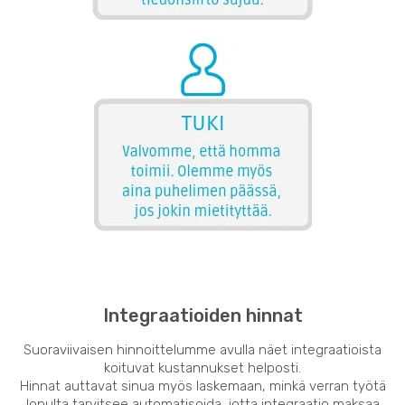
Integraatioiden hinnat
Suoraviivaisen hinnoittelumme avulla näet integraatioista
koituvat kustannukset helposti.
Hinnat auttavat sinua myös laskemaan, minkä verran työtä
lopulta tarvitsee automatisoida, jotta integraatio maksaa