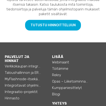
itsensä takaisin. Katso taulukosta mitä toimintoja,
tiedonsiirtoja ja palveluja tämän ohjelmistoparin mukaiset
paketit sisältävät:
TUTUSTU HINNOITTELUUN
PALVELUT JA
LISÄÄ
HINNAT
Webinaarit
Verkkokaupan integraatiot
Töitämme
Taloushallinnon ja ERP:n integraatiot
Rekry
MyFlashnode-itsekäyttö-automaatio
Opas – Liiketoiminnan tehostamiseen
Integroitavat ohjelmistot
Kumppaniesittelyt
Integraatio-projektit
Blogi
Hinnasto
YHTEYS