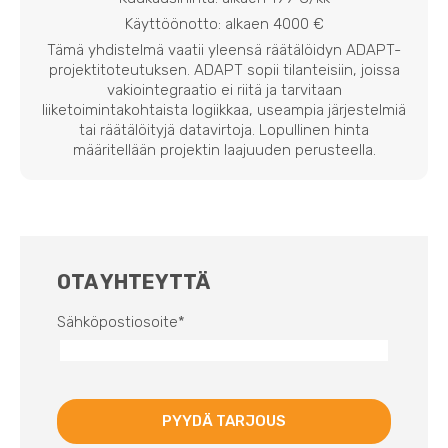
Käyttöönotto: alkaen 4000 €
Tämä yhdistelmä vaatii yleensä räätälöidyn ADAPT-
projektitoteutuksen. ADAPT sopii tilanteisiin, joissa
vakiointegraatio ei riitä ja tarvitaan
liiketoimintakohtaista logiikkaa, useampia järjestelmiä
tai räätälöityjä datavirtoja. Lopullinen hinta
määritellään projektin laajuuden perusteella.
OTA YHTEYTTÄ
Sähköpostiosoite
*