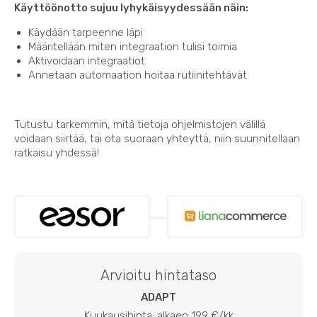
Käyttöönotto sujuu lyhykäisyydessään näin:
Käydään tarpeenne läpi
Määritellään miten integraation tulisi toimia
Aktivoidaan integraatiot
Annetaan automaation hoitaa rutiinitehtävät
Tutustu tarkemmin, mitä tietoja ohjelmistojen välillä
voidaan siirtää, tai ota suoraan yhteyttä, niin suunnitellaan
ratkaisu yhdessä!
Arvioitu hintataso
ADAPT
Kuukausihinta: alkaen 199 €/kk