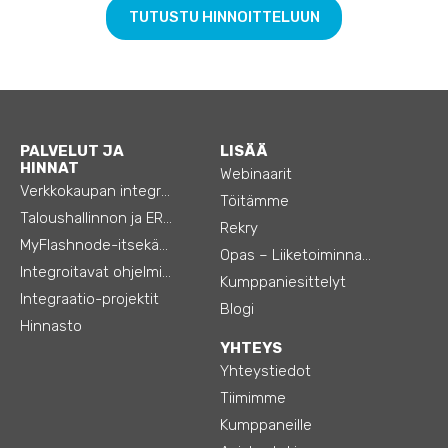
TUTUSTU HINNOITTELUUN
PALVELUT JA
LISÄÄ
HINNAT
Webinaarit
Verkkokaupan integraatiot
Töitämme
Taloushallinnon ja ERP:n integraatiot
Rekry
MyFlashnode-itsekäyttö-automaatio
Opas – Liiketoiminnan tehostamiseen
Integroitavat ohjelmistot
Kumppaniesittelyt
Integraatio-projektit
Blogi
Hinnasto
YHTEYS
Yhteystiedot
Tiimimme
Kumppaneille