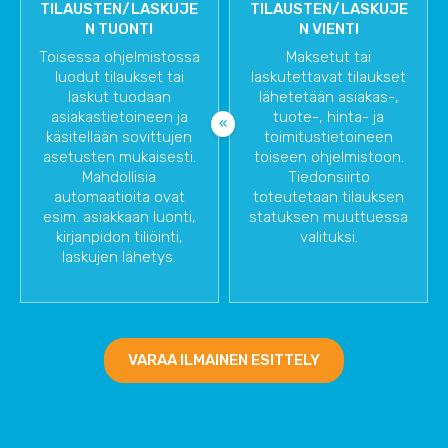
TILAUSTEN/LASKUJE
TILAUSTEN/LASKUJE
N TUONTI
N VIENTI
Toisessa ohjelmistossa
Maksetut tai
luodut tilaukset tai
laskutettavat tilaukset
laskut tuodaan
lähetetään asiakas-,
asiakastietoineen ja
tuote-, hinta- ja
käsitellään sovittujen
toimitustietoineen
asetusten mukaisesti.
toiseen ohjelmistoon.
Mahdollisia
Tiedonsiirto
automaatioita ovat
toteutetaan tilauksen
esim. asiakkaan luonti,
statuksen muuttuessa
kirjanpidon tiliöinti,
valituksi.
laskujen lähetys.
VARAA ILMAINEN ESITTELY