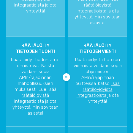
integraatioista
ja ota
räätälöidyistä
yhteyttä!
integraatioista
ja ota
yhteyttä, niin sovitaan
asiasta!
RÄÄTÄLÖITY
RÄÄTÄLÖITY
TIETOJEN TUONTI
TIETOJEN VIENTI
Räätälöidyt tiedonsiirrot
Räätälöidystä tietojen
onnistuvat. Näistä
viennistä voidaan sopia
voidaan sopia
ohjelmiston
APIn/rajapinnan
APIn/rajapinnan
mahdollisuuksien
puitteissa. Katso
lisää
mukaisesti. Lue lisää
räätälöyidyistä
räätälöidyistä
integraatioista
ja ota
integraatioista
ja ota
yhteyttä!
yhteyttä, niin sovitaan
asiasta!