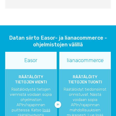
Datan siirto Easor- ja lianacommerce -
ohjelmistojen välillä
Easor
lianacommerce
RÄÄTÄLÖITY
RÄÄTÄLÖITY
TIETOJEN VIENTI
TIETOJEN TUONTI
Räätälöidystä tietojen
Räätälöidyt tiedonsiirrot
viennistä voidaan sopia
onnistuvat. Näistä
ohjelmiston
voidaan sopia
APIn/rajapinnan
APIn/rajapinnan
puitteissa. Katso
lisää
mahdollisuuksien
räätälöyidyistä
mukaisesti. Lue lisää