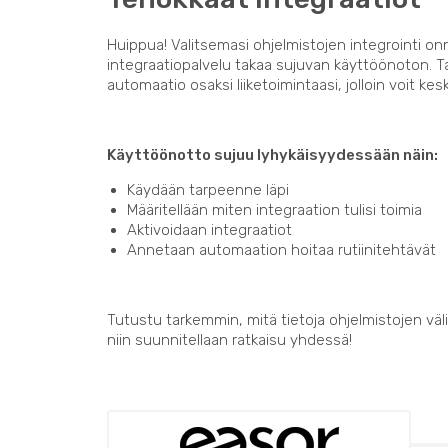
Huippua! Valitsemasi ohjelmistojen integrointi on
integraatiopalvelu takaa sujuvan käyttöönoton. 
automaatio osaksi liiketoimintaasi, jolloin voit kes
Käyttöönotto sujuu lyhykäisyydessään näin:
Käydään tarpeenne läpi
Määritellään miten integraation tulisi toimia
Aktivoidaan integraatiot
Annetaan automaation hoitaa rutiinitehtävät
Tutustu tarkemmin, mitä tietoja ohjelmistojen välil
niin suunnitellaan ratkaisu yhdessä!