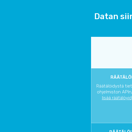
Datan sii
RÄÄTÄLÖI
Räätälöidystä tie
ohjelmiston APIn/
lisää räätälöyi