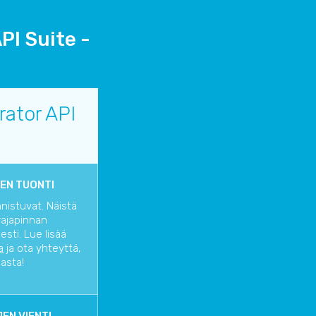
PI Suite -
rator API
EN TUONTI
nnistuvat. Näistä
rajapinnan
sti. Lue lisää
a
ja ota yhteyttä,
iasta!