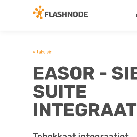
« takaisin
EASOR - S
SUITE
INTEGRAAT
Tehokkaat integraatiot