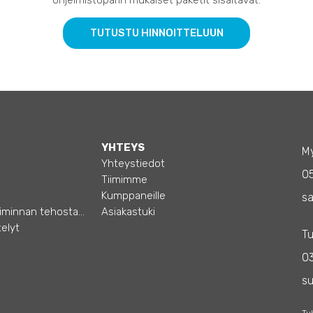
ohjelmistoparin mukaiset paketit sisältävät:
TUTUSTU HINNOITTELUUN
YHTEYS
My
Yhteystiedot
0
Tiimimme
Kumppaneille
sa
Opas – Liiketoiminnan tehostamiseen
Asiakastuki
elyt
Tu
03
s