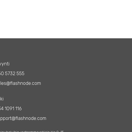
ynti
50 5732 555
les@flashnode.com
ki
4 1091 116
upport@flashnode.com