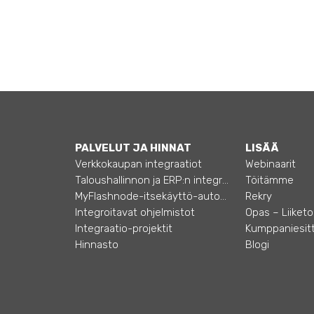
PALVELUT JA HINNAT
LISÄÄ
Verkkokaupan integraatiot
Webinaarit
Taloushallinnon ja ERP:n integraatiot
Töitämme
MyFlashnode-itsekäyttö-automaatio
Rekry
Integroitavat ohjelmistot
Integraatio-projektit
Kumppaniesitt
Hinnasto
Blogi