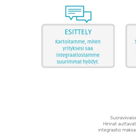
Suoraviivais
Hinnat auttavat
integraatio maksaa