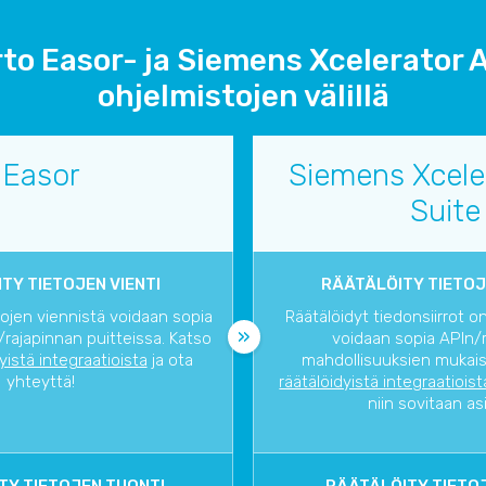
rto Easor- ja Siemens Xcelerator A
ohjelmistojen välillä
Easor
Siemens Xcele
Suite
TY TIETOJEN VIENTI
RÄÄTÄLÖITY TIETOJ
tojen viennistä voidaan sopia
Räätälöidyt tiedonsiirrot o
rajapinnan puitteissa. Katso
voidaan sopia APIn/
dyistä integraatioista
ja ota
mahdollisuuksien mukaise
yhteyttä!
räätälöidyistä integraatioist
niin sovitaan as