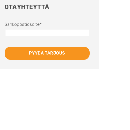
OTA YHTEYTTÄ
Sähköpostiosoite
*