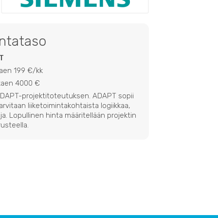
intataso
T
kaen 199 €/kk
lkaen 4000 €
 ADAPT-projektitoteutuksen. ADAPT sopii
 tarvitaan liiketoimintakohtaista logiikkaa,
ja. Lopullinen hinta määritellään projektin
usteella.