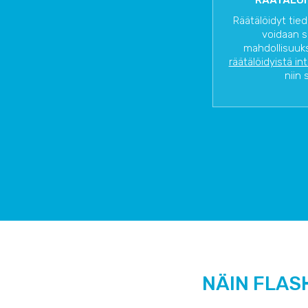
RÄÄTÄLÖI
Räätälöidyt tied
voidaan s
mahdollisuuks
räätälöidyistä in
niin 
NÄIN FLAS