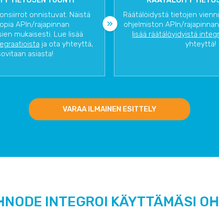
TY TIETOJEN TUONTI
RÄÄTÄLÖITY TIETOJ
onsiirrot onnistuvat. Näistä
Räätälöidystä tietojen vienn
opia APIn/rajapinnan
ohjelmiston APIn/rajapinnan
ien mukaisesti. Lue lisää
lisää räätälöyidyistä integ
tegraatioista
ja ota yhteyttä,
yhteyttä!
sovitaan asiasta!
VARAA ILMAINEN ESITTELY
HNODE INTEGROI KÄYTTÄMÄSI O