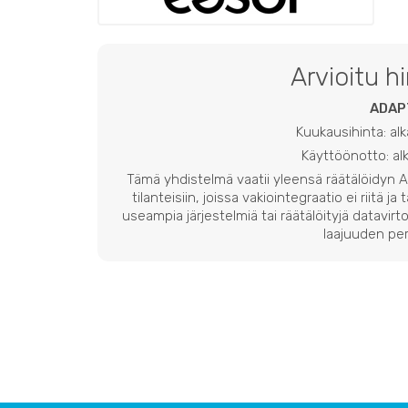
Arvioitu h
ADAP
Kuukausihinta: al
Käyttöönotto: a
Tämä yhdistelmä vaatii yleensä räätälöidyn
tilanteisiin, joissa vakiointegraatio ei riitä ja
useampia järjestelmiä tai räätälöityjä datavirto
laajuuden per