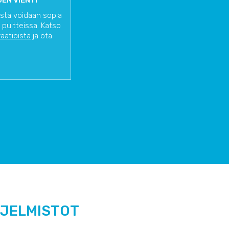
EN VIENTI
istä voidaan sopia
 puitteissa. Katso
raatioista
ja ota
HJELMISTOT