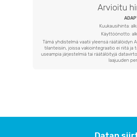
Arvioitu h
ADAP
Kuukausihinta: al
Käyttöönotto: a
Tämä yhdistelmä vaatii yleensä räätälöidyn
tilanteisiin, joissa vakiointegraatio ei riitä ja
useampia järjestelmiä tai räätälöityjä datavirto
laajuuden per
Datan siir