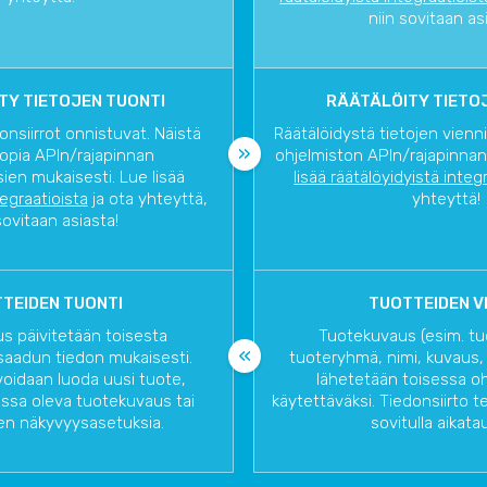
niin sovitaan as
TY TIETOJEN TUONTI
RÄÄTÄLÖITY TIETOJ
onsiirrot onnistuvat. Näistä
Räätälöidystä tietojen vienn
opia APIn/rajapinnan
ohjelmiston APIn/rajapinnan
ien mukaisesti. Lue lisää
lisää räätälöyidyistä integ
tegraatioista
ja ota yhteyttä,
yhteyttä!
sovitaan asiasta!
TEIDEN TUONTI
TUOTTEIDEN V
s päivitetään toisesta
Tuotekuvaus (esim. t
saadun tiedon mukaisesti.
tuoteryhmä, nimi, kuvaus, h
 voidaan luoda uusi tuote,
lähetetään toisessa o
assa oleva tuotekuvaus tai
käytettäväksi. Tiedonsiirto t
n näkyvyysasetuksia.
sovitulla aikatau