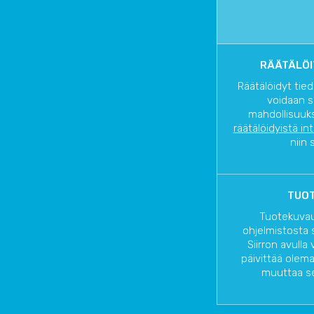
RÄÄTÄLÖI
Räätälöidyt tied
voidaan s
mahdollisuuks
räätälöidyistä in
niin 
TUOT
Tuotekuvau
ohjelmistosta 
Siirron avulla
päivittää olem
muuttaa se