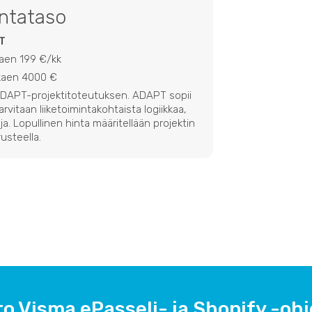
intataso
T
kaen 199 €/kk
lkaen 4000 €
 ADAPT-projektitoteutuksen. ADAPT sopii
 tarvitaan liiketoimintakohtaista logiikkaa,
ja. Lopullinen hinta määritellään projektin
usteella.
to Visma ePasseli- ja Shopify -oh