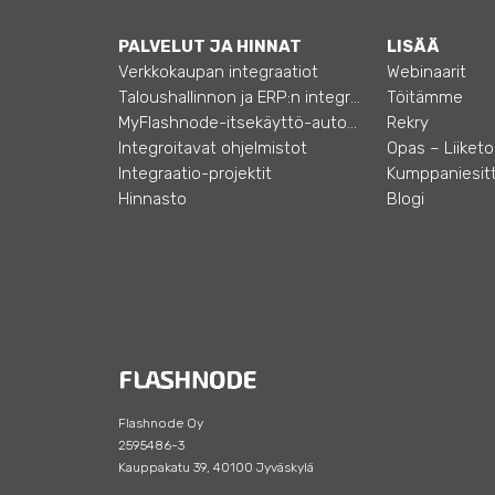
PALVELUT JA HINNAT
LISÄÄ
Verkkokaupan integraatiot
Webinaarit
Taloushallinnon ja ERP:n integraatiot
Töitämme
MyFlashnode-itsekäyttö-automaatio
Rekry
Integroitavat ohjelmistot
Integraatio-projektit
Kumppaniesitt
Hinnasto
Blogi
Flashnode Oy
2595486-3
Kauppakatu 39, 40100 Jyväskylä