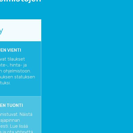
y
EN VIENTI
vat tilaukset
te-, hinta- ja
n ohjelmistoon.
lauksen statuksen
tuksi.
EN TUONTI
nnistuvat. Näistä
rajapinnan
sti. Lue lisää
a
ja ota yhteyttä,