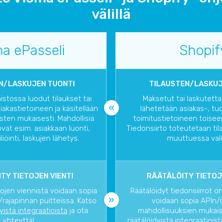
välillä
a ePasseli
Shopif
N/LASKUJEN TUONTI
TILAUSTEN/LASKUJ
stossa luodut tilaukset tai
Maksetut tai laskutetta
iakastietoineen ja käsitellään
lähetetään asiakas-, tuo
sten mukaisesti. Mahdollisia
toimitustietoineen toisee
vat esim. asiakkaan luonti,
Tiedonsiirto toteutetaan ti
iliöinti, laskujen lähetys.
muuttuessa vali
TY TIETOJEN VIENTI
RÄÄTÄLÖITY TIETOJ
tojen viennistä voidaan sopia
Räätälöidyt tiedonsiirrot o
rajapinnan puitteissa. Katso
voidaan sopia APIn/
dyistä integraatioista
ja ota
mahdollisuuksien mukaise
yhteyttä!
räätälöidyistä integraatioist