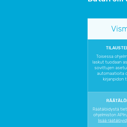
Vism
TILAUSTE
Toisessa ohjelmi
laskut tuodaan as
sovittujen asetu
automaatioita o
kirjanpidon t
RÄÄTÄLÖI
Räätälöidystä tie
ohjelmiston APIn/
lisää räätälöyi