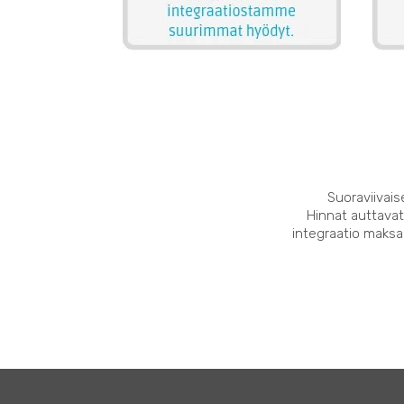
Suoraviivais
Hinnat auttavat
integraatio maksaa