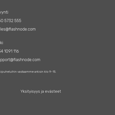
ynti
50 5732 555
les@flashnode.com
ki
4 1091 116
upport@flashnode.com
kipuheluihin vastaamme arkisin klo 9-15.
Yksityisyys ja evästeet