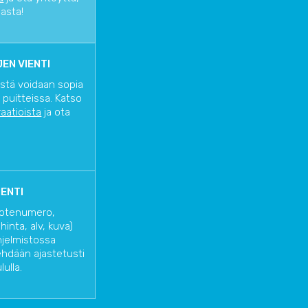
iasta!
EN VIENTI
istä voidaan sopia
 puitteissa. Katso
raatioista
ja ota
IENTI
uotenumero,
inta, alv, kuva)
hjelmistossa
ehdään ajastetusti
lulla.