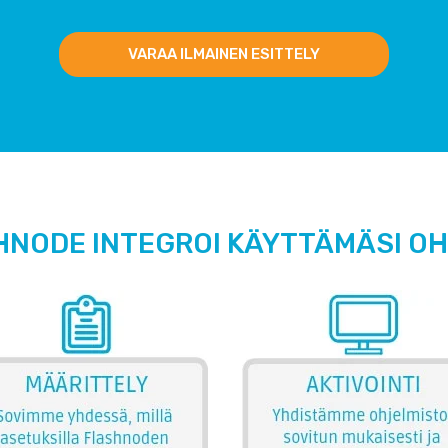
VARAA ILMAINEN ESITTELY
HNODE INTEGROI KÄYTTÄMÄSI O