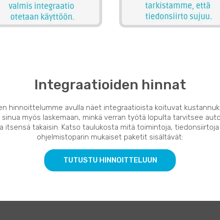
Integraatioiden hinnat
en hinnoittelumme avulla näet integraatioista koituvat kustannuk
 sinua myös laskemaan, minkä verran työtä lopulta tarvitsee auto
 itsensä takaisin. Katso taulukosta mitä toimintoja, tiedonsiirtoja
ohjelmistoparin mukaiset paketit sisältävät:
TUTUSTU HINNOITTELUUN