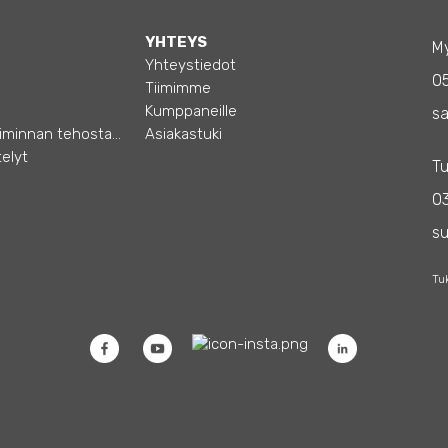
YHTEYS
My
Yhteystiedot
0
Tiimimme
Kumppaneille
sa
Opas – Liiketoiminnan tehostamiseen
Asiakastuki
elyt
Tu
03
s
Tu