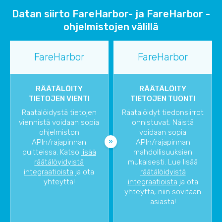
Datan siirto FareHarbor- ja FareHarbor -
ohjelmistojen välillä
FareHarbor
FareHarbor
RÄÄTÄLÖITY
RÄÄTÄLÖITY
TIETOJEN VIENTI
TIETOJEN TUONTI
Räätälöidystä tietojen
Räätälöidyt tiedonsiirrot
viennistä voidaan sopia
onnistuvat. Näistä
ohjelmiston
voidaan sopia
APIn/rajapinnan
APIn/rajapinnan
puitteissa. Katso
lisää
mahdollisuuksien
räätälöyidyistä
mukaisesti. Lue lisää
integraatioista
ja ota
räätälöidyistä
yhteyttä!
integraatioista
ja ota
yhteyttä, niin sovitaan
asiasta!