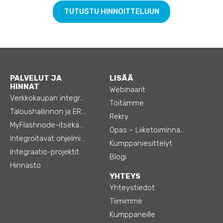
TUTUSTU HINNOITTELUUN
PALVELUT JA
LISÄÄ
HINNAT
Webinaarit
Verkkokaupan integraatiot
Töitämme
Taloushallinnon ja ERP:n integraatiot
Rekry
MyFlashnode-itsekäyttö-automaatio
Opas – Liiketoiminnan tehostamiseen
Integroitavat ohjelmistot
Kumppaniesittelyt
Integraatio-projektit
Blogi
Hinnasto
YHTEYS
Yhteystiedot
Tiimimme
Kumppaneille