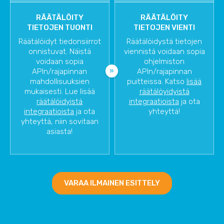
RÄÄTÄLÖITY
RÄÄTÄLÖITY
TIETOJEN TUONTI
TIETOJEN VIENTI
Räätälöidyt tiedonsiirrot
Räätälöidystä tietojen
onnistuvat. Näistä
viennistä voidaan sopia
voidaan sopia
ohjelmiston
APIn/rajapinnan
APIn/rajapinnan
mahdollisuuksien
puitteissa. Katso
lisää
mukaisesti. Lue lisää
räätälöyidyistä
räätälöidyistä
integraatioista
ja ota
integraatioista
ja ota
yhteyttä!
yhteyttä, niin sovitaan
asiasta!
VARAA ILMAINEN ESITTELY