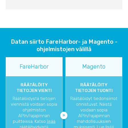
Datan siirto FareHarbor- ja Magento -
ohjelmistojen välillä
FareHarbor
Magento
RÄÄTÄLÖITY
RÄÄTÄLÖITY
TIETOJEN VIENTI
TIETOJEN TUONTI
Räätälöidystä tietojen
Räätälöidyt tiedonsiirrot
viennistä voidaan sopia
onnistuvat. Näistä
ohjelmiston
voidaan sopia
APIn/rajapinnan
APIn/rajapinnan
puitteissa. Katso
lisää
mahdollisuuksien
räätälöyidyistä
mukaisesti. Lue lisää