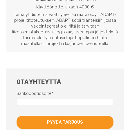
Käyttöönotto: alkaen 4000 €
Tämä yhdistelmä vaatii yleensä räätälöidyn ADAPT-
projektitoteutuksen. ADAPT sopii tilanteisiin, joissa
vakiointegraatio ei riitä ja tarvitaan
liiketoimintakohtaista logiikkaa, useampia järjestelmiä
tai räätälöityjä datavirtoja. Lopullinen hinta
määritellään projektin laajuuden perusteella.
OTA YHTEYTTÄ
Sähköpostiosoite
*