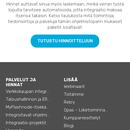
Hinnat auttavat sinua myös laskemaan, minkä verran työtä
lopulta tarvitsee automatisoida, jotta integraatio maksaa
itsensä takaisin. Katso taulukosta mitä toimintoja,
tiedonsiirtoja ja palveluja tämän ohjelmistoparin mukaiset
paketit sisältävät:
TUTUSTU HINNOITTELUUN
PALVELUT JA
LISÄÄ
HINNAT
Webinaarit
Verkkokaupan integraatiot
Töitämme
Taloushallinnon ja ERP:n integraatiot
Rekry
MyFlashnode-itsekäyttö-automaatio
Opas – Liiketoiminnan tehostamiseen
Integroitavat ohjelmistot
Kumppaniesittelyt
Integraatio-projektit
Blogi