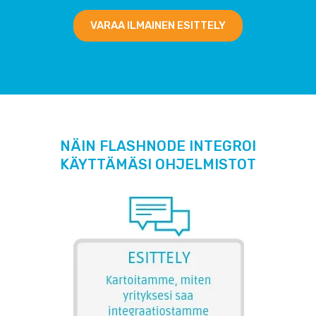
VARAA ILMAINEN ESITTELY
NÄIN FLASHNODE INTEGROI
KÄYTTÄMÄSI OHJELMISTOT