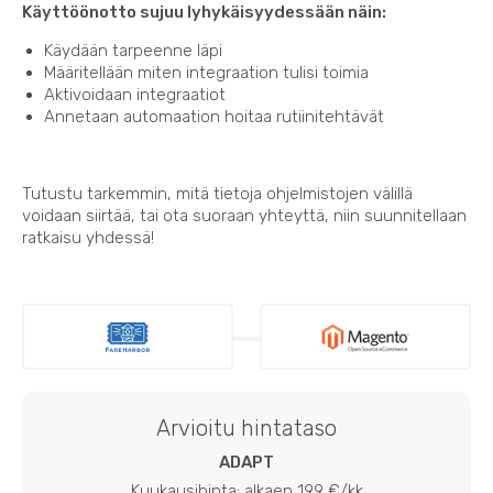
Käyttöönotto sujuu lyhykäisyydessään näin:
Käydään tarpeenne läpi
Määritellään miten integraation tulisi toimia
Aktivoidaan integraatiot
Annetaan automaation hoitaa rutiinitehtävät
Tutustu tarkemmin, mitä tietoja ohjelmistojen välillä
voidaan siirtää, tai ota suoraan yhteyttä, niin suunnitellaan
ratkaisu yhdessä!
Arvioitu hintataso
ADAPT
Kuukausihinta: alkaen 199 €/kk