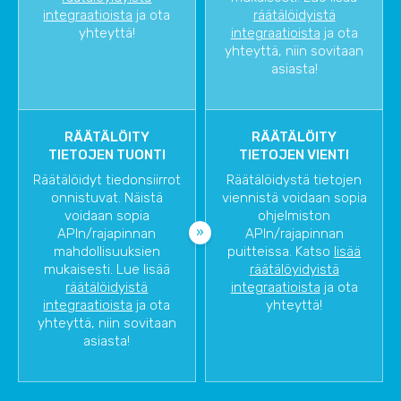
integraatioista
ja ota
räätälöidyistä
yhteyttä!
integraatioista
ja ota
yhteyttä, niin sovitaan
asiasta!
RÄÄTÄLÖITY
RÄÄTÄLÖITY
TIETOJEN TUONTI
TIETOJEN VIENTI
Räätälöidyt tiedonsiirrot
Räätälöidystä tietojen
onnistuvat. Näistä
viennistä voidaan sopia
voidaan sopia
ohjelmiston
APIn/rajapinnan
APIn/rajapinnan
mahdollisuuksien
puitteissa. Katso
lisää
mukaisesti. Lue lisää
räätälöyidyistä
räätälöidyistä
integraatioista
ja ota
integraatioista
ja ota
yhteyttä!
yhteyttä, niin sovitaan
asiasta!