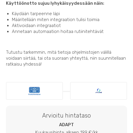
Käyttöönotto sujuu lyhykäisyydessään näin:
Käydään tarpeenne läpi
Määritellään miten integraation tulisi toimia
Aktivoidaan integraatiot
Annetaan automaation hoitaa rutiinitehtävät
Tutustu tarkemmin, mitä tietoja ohjelmistojen välillä
voidaan siirtää, tai ota suoraan yhteyttä, niin suunnitellaan
ratkaisu yhdessä!
Arvioitu hintataso
ADAPT
Kuukausihinta: alkaen 199 €/kk