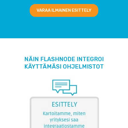
VARAA ILMAINEN ESITTELY
NÄIN FLASHNODE INTEGROI
KÄYTTÄMÄSI OHJELMISTOT