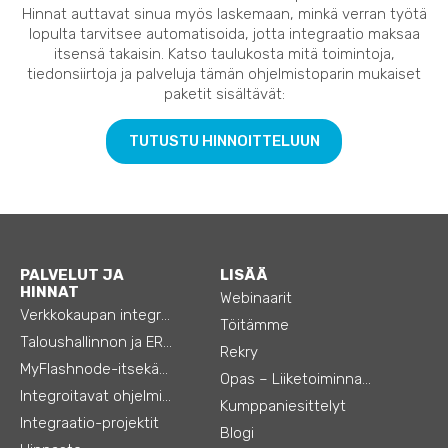
Hinnat auttavat sinua myös laskemaan, minkä verran työtä
lopulta tarvitsee automatisoida, jotta integraatio maksaa
itsensä takaisin. Katso taulukosta mitä toimintoja,
tiedonsiirtoja ja palveluja tämän ohjelmistoparin mukaiset
paketit sisältävät:
TUTUSTU HINNOITTELUUN
PALVELUT JA
LISÄÄ
HINNAT
Webinaarit
Verkkokaupan integraatiot
Töitämme
Taloushallinnon ja ERP:n integraatiot
Rekry
MyFlashnode-itsekäyttö-automaatio
Opas – Liiketoiminnan tehostamiseen
Integroitavat ohjelmistot
Kumppaniesittelyt
Integraatio-projektit
Blogi