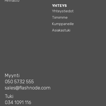
Hinnasto
YHTEYS
Yhteystiedot
Tiimimme
Kumppaneille
Asiakastuki
Myynti
050 5732 555
sales@flashnode.com
Tuki
034 1091 116