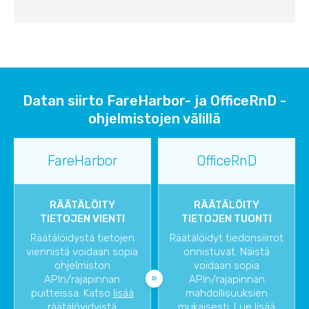
Datan siirto FareHarbor- ja OfficeRnD -
ohjelmistojen välillä
FareHarbor
OfficeRnD
RÄÄTÄLÖITY
RÄÄTÄLÖITY
TIETOJEN VIENTI
TIETOJEN TUONTI
Räätälöidystä tietojen
Räätälöidyt tiedonsiirrot
viennistä voidaan sopia
onnistuvat. Näistä
ohjelmiston
voidaan sopia
APIn/rajapinnan
APIn/rajapinnan
puitteissa. Katso
lisää
mahdollisuuksien
räätälöyidyistä
mukaisesti. Lue lisää