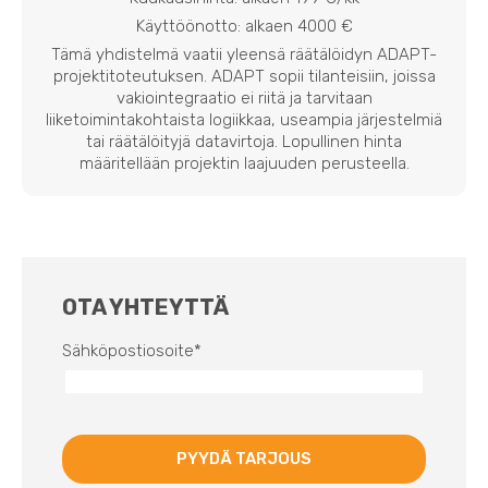
Käyttöönotto: alkaen 4000 €
Tämä yhdistelmä vaatii yleensä räätälöidyn ADAPT-
projektitoteutuksen. ADAPT sopii tilanteisiin, joissa
vakiointegraatio ei riitä ja tarvitaan
liiketoimintakohtaista logiikkaa, useampia järjestelmiä
tai räätälöityjä datavirtoja. Lopullinen hinta
määritellään projektin laajuuden perusteella.
OTA YHTEYTTÄ
Sähköpostiosoite
*