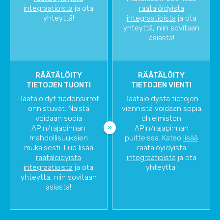
integraatioista
ja ota
räätälöidyistä
yhteyttä!
integraatioista
ja ota
yhteyttä, niin sovitaan
asiasta!
RÄÄTÄLÖITY
RÄÄTÄLÖITY
TIETOJEN TUONTI
TIETOJEN VIENTI
Räätälöidyt tiedonsiirrot
Räätälöidystä tietojen
onnistuvat. Näistä
viennistä voidaan sopia
voidaan sopia
ohjelmiston
APIn/rajapinnan
APIn/rajapinnan
mahdollisuuksien
puitteissa. Katso
lisää
mukaisesti. Lue lisää
räätälöyidyistä
räätälöidyistä
integraatioista
ja ota
integraatioista
ja ota
yhteyttä!
yhteyttä, niin sovitaan
asiasta!