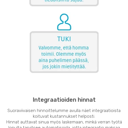
Integraatioiden hinnat
Suoraviivaisen hinnoittelumme avulla näet integraatioista
koituvat kustannukset helposti.
Hinnat auttavat sinua myös laskemaan, minkä verran työtä
lopulta tarvitsee automatisoida, jotta integraatio maksaa