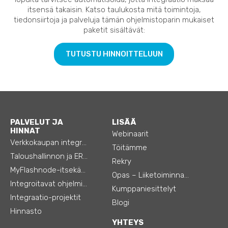
itsensä takaisin. Katso taulukosta mitä toimintoja,
tiedonsiirtoja ja palveluja tämän ohjelmistoparin mukaiset
paketit sisältävät:
TUTUSTU HINNOITTELUUN
PALVELUT JA
LISÄÄ
HINNAT
Webinaarit
Verkkokaupan integraatiot
Töitämme
Taloushallinnon ja ERP:n integraatiot
Rekry
MyFlashnode-itsekäyttö-automaatio
Opas – Liiketoiminnan tehostamiseen
Integroitavat ohjelmistot
Kumppaniesittelyt
Integraatio-projektit
Blogi
Hinnasto
YHTEYS