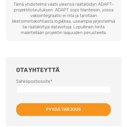
Tämä yhdistelmä vaatii yleensä räätälöidyn ADAPT-
projektitoteutuksen. ADAPT sopii tilanteisiin, joissa
vakiointegraatio ei riitä ja tarvitaan
liiketoimintakohtaista logiikkaa, useampia järjestelmiä
tai räätälöityjä datavirtoja. Lopullinen hinta
määritellään projektin laajuuden perusteella.
OTA YHTEYTTÄ
Sähköpostiosoite
*