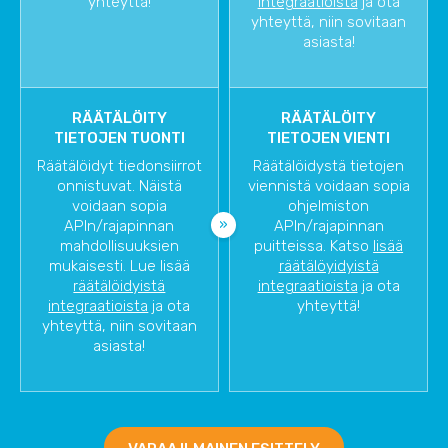
yhteyttä!
integraatioista
ja ota
yhteyttä, niin sovitaan
asiasta!
RÄÄTÄLÖITY
RÄÄTÄLÖITY
TIETOJEN TUONTI
TIETOJEN VIENTI
Räätälöidyt tiedonsiirrot
Räätälöidystä tietojen
onnistuvat. Näistä
viennistä voidaan sopia
voidaan sopia
ohjelmiston
APIn/rajapinnan
APIn/rajapinnan
mahdollisuuksien
puitteissa. Katso
lisää
mukaisesti. Lue lisää
räätälöyidyistä
räätälöidyistä
integraatioista
ja ota
integraatioista
ja ota
yhteyttä!
yhteyttä, niin sovitaan
asiasta!