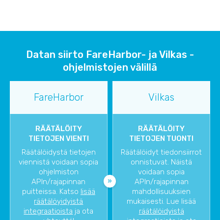
Datan siirto FareHarbor- ja Vilkas -
ohjelmistojen välillä
FareHarbor
Vilkas
RÄÄTÄLÖITY
RÄÄTÄLÖITY
TIETOJEN VIENTI
TIETOJEN TUONTI
Räätälöidystä tietojen
Räätälöidyt tiedonsiirrot
viennistä voidaan sopia
onnistuvat. Näistä
ohjelmiston
voidaan sopia
APIn/rajapinnan
APIn/rajapinnan
puitteissa. Katso
lisää
mahdollisuuksien
räätälöyidyistä
mukaisesti. Lue lisää
integraatioista
ja ota
räätälöidyistä