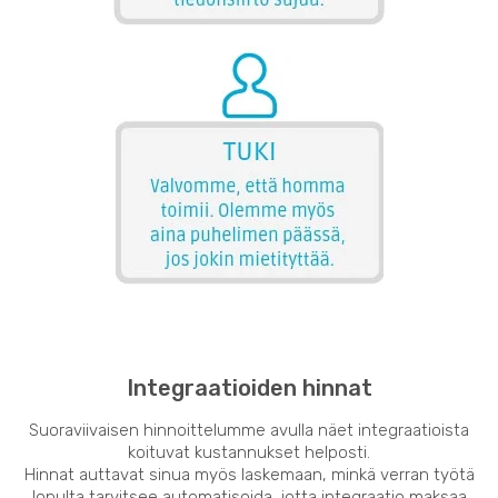
Integraatioiden hinnat
Suoraviivaisen hinnoittelumme avulla näet integraatioista
koituvat kustannukset helposti.
Hinnat auttavat sinua myös laskemaan, minkä verran työtä
lopulta tarvitsee automatisoida, jotta integraatio maksaa