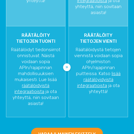
yhteyttä!
integraatioista
ja ota
yhteyttä, niin sovitaan
asiasta!
RÄÄTÄLÖITY
RÄÄTÄLÖITY
TIETOJEN TUONTI
TIETOJEN VIENTI
Räätälöidyt tiedonsiirrot
Räätälöidystä tietojen
onnistuvat. Näistä
viennistä voidaan sopia
voidaan sopia
ohjelmiston
APIn/rajapinnan
APIn/rajapinnan
mahdollisuuksien
puitteissa. Katso
lisää
mukaisesti. Lue lisää
räätälöyidyistä
räätälöidyistä
integraatioista
ja ota
integraatioista
ja ota
yhteyttä!
yhteyttä, niin sovitaan
asiasta!