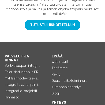
itsensä takaisin. Katso taulukosta mitä toimintoja,
tiedonsiirtoja ja palveluja tämän ohjelmistoparin mukaiset
paketit sisältävät:
TUTUSTU HINNOITTELUUN
PALVELUT JA
LISÄÄ
HINNAT
Webinaarit
Verkkokaupan integraatiot
Töitämme
Taloushallinnon ja ERP:n integraatiot
Rekry
MyFlashnode-itsekäyttö-automaatio
Opas – Liiketoiminnan tehostamiseen
Integroitavat ohjelmistot
Kumppaniesittelyt
Integraatio-projektit
Blogi
Hinnasto
YHTEYS