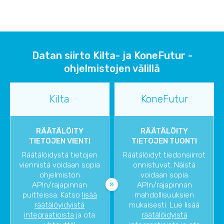
Datan siirto Kilta- ja KoneFutur -
ohjelmistojen välillä
Kilta
KoneFutur
RÄÄTÄLÖITY
RÄÄTÄLÖITY
TIETOJEN VIENTI
TIETOJEN TUONTI
Räätälöidystä tietojen
Räätälöidyt tiedonsiirrot
viennistä voidaan sopia
onnistuvat. Näistä
ohjelmiston
voidaan sopia
APIn/rajapinnan
APIn/rajapinnan
puitteissa. Katso
lisää
mahdollisuuksien
räätälöyidyistä
mukaisesti. Lue lisää
integraatioista
ja ota
räätälöidyistä