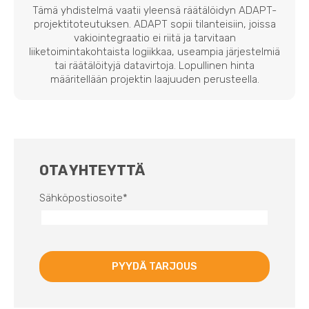
Tämä yhdistelmä vaatii yleensä räätälöidyn ADAPT-
projektitoteutuksen. ADAPT sopii tilanteisiin, joissa
vakiointegraatio ei riitä ja tarvitaan
liiketoimintakohtaista logiikkaa, useampia järjestelmiä
tai räätälöityjä datavirtoja. Lopullinen hinta
määritellään projektin laajuuden perusteella.
OTA YHTEYTTÄ
Sähköpostiosoite
*