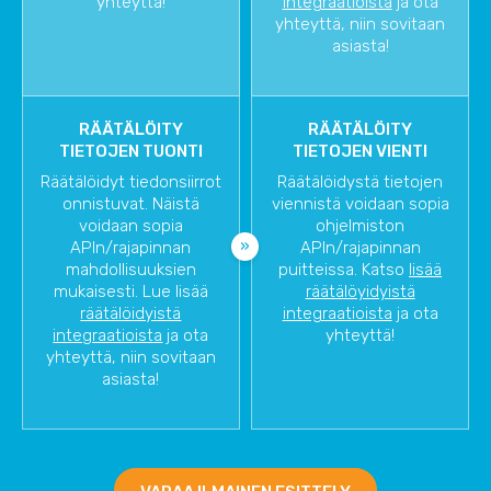
yhteyttä!
integraatioista
ja ota
yhteyttä, niin sovitaan
asiasta!
RÄÄTÄLÖITY
RÄÄTÄLÖITY
TIETOJEN TUONTI
TIETOJEN VIENTI
Räätälöidyt tiedonsiirrot
Räätälöidystä tietojen
onnistuvat. Näistä
viennistä voidaan sopia
voidaan sopia
ohjelmiston
APIn/rajapinnan
APIn/rajapinnan
mahdollisuuksien
puitteissa. Katso
lisää
mukaisesti. Lue lisää
räätälöyidyistä
räätälöidyistä
integraatioista
ja ota
integraatioista
ja ota
yhteyttä!
yhteyttä, niin sovitaan
asiasta!