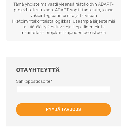
Tämä yhdistelmä vaatii yleensä räätälöidyn ADAPT-
projektitoteutuksen. ADAPT sopii tilanteisiin, joissa
vakiointegraatio ei riitä ja tarvitaan
liiketoimintakohtaista logiikkaa, useampia järjestelmiä
tai räätälöityjä datavirtoja. Lopullinen hinta
määritellään projektin laajuuden perusteella.
OTA YHTEYTTÄ
Sähköpostiosoite
*