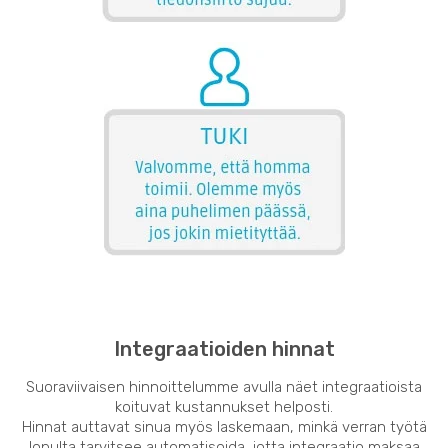
Integraatioiden hinnat
Suoraviivaisen hinnoittelumme avulla näet integraatioista
koituvat kustannukset helposti.
Hinnat auttavat sinua myös laskemaan, minkä verran työtä
lopulta tarvitsee automatisoida, jotta integraatio maksaa