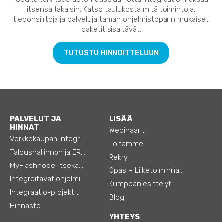
itsensä takaisin. Katso taulukosta mitä toimintoja,
tiedonsiirtoja ja palveluja tämän ohjelmistoparin mukaiset
paketit sisältävät:
TUTUSTU HINNOITTELUUN
PALVELUT JA
LISÄÄ
HINNAT
Webinaarit
Verkkokaupan integraatiot
Töitämme
Taloushallinnon ja ERP:n integraatiot
Rekry
MyFlashnode-itsekäyttö-automaatio
Opas – Liiketoiminnan tehostamiseen
Integroitavat ohjelmistot
Kumppaniesittelyt
Integraatio-projektit
Blogi
Hinnasto
YHTEYS