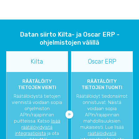
Datan siirto Kilta- ja Oscar ERP -
ohjelmistojen välillä
Kilta
Oscar ERP
RÄÄTÄLÖITY
RÄÄTÄLÖITY
TIETOJEN VIENTI
TIETOJEN TUONTI
Räätälöidystä tietojen
Räätälöidyt tiedonsiirrot
viennistä voidaan sopia
onnistuvat. Näistä
ohjelmiston
voidaan sopia
APIn/rajapinnan
APIn/rajapinnan
puitteissa. Katso
lisää
mahdollisuuksien
räätälöyidyistä
mukaisesti. Lue lisää
integraatioista
ja ota
räätälöidyistä