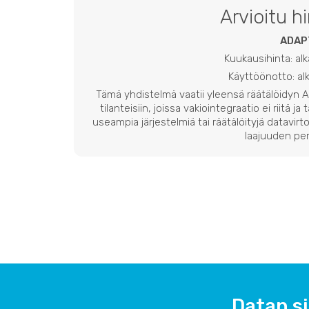
Arvioitu h
ADAP
Kuukausihinta: al
Käyttöönotto: a
Tämä yhdistelmä vaatii yleensä räätälöidyn
tilanteisiin, joissa vakiointegraatio ei riitä ja
useampia järjestelmiä tai räätälöityjä datavirto
laajuuden per
Datan si