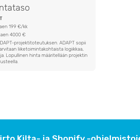
intataso
T
kaen 199 €/kk
lkaen 4000 €
 ADAPT-projektitoteutuksen. ADAPT sopii
 tarvitaan liiketoimintakohtaista logiikkaa,
ja. Lopullinen hinta määritellään projektin
usteella.
irto Kilta- ja Shopify -ohjelmistoje