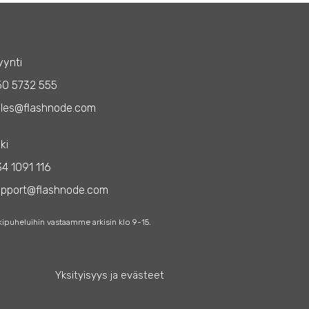
ynti
50 5732 555
les@flashnode.com
ki
4 1091 116
upport@flashnode.com
kipuheluihin vastaamme arkisin klo 9-15.
Yksityisyys ja evästeet