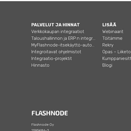
PALVELUT JA HINNAT
LISÄÄ
Verkkokaupan integraatiot
Webinaarit
Taloushallinnon ja ERP:n integraatiot
Töitämme
MyFlashnode-itsekäyttö-automaatio
Rekry
Integroitavat ohjelmistot
Integraatio-projektit
Kumppaniesitt
Hinnasto
Blogi
Flashnode Oy
2595486-3