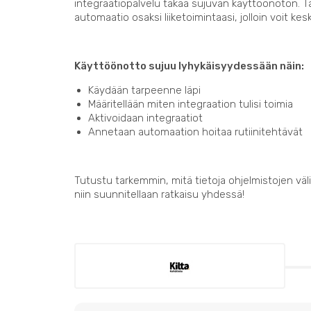
integraatiopalvelu takaa sujuvan käyttöönoton. 
automaatio osaksi liiketoimintaasi, jolloin voit kes
Käyttöönotto sujuu lyhykäisyydessään näin:
Käydään tarpeenne läpi
Määritellään miten integraation tulisi toimia
Aktivoidaan integraatiot
Annetaan automaation hoitaa rutiinitehtävät
Tutustu tarkemmin, mitä tietoja ohjelmistojen välil
niin suunnitellaan ratkaisu yhdessä!