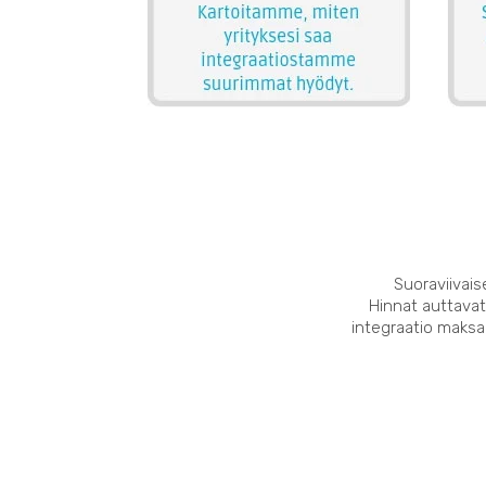
Suoraviivais
Hinnat auttavat
integraatio maksaa