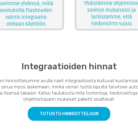
Integraatioiden hinnat
en hinnoittelumme avulla näet integraatioista koituvat kustannuk
 sinua myös laskemaan, minkä verran työtä lopulta tarvitsee auto
 itsensä takaisin. Katso taulukosta mitä toimintoja, tiedonsiirtoja
ohjelmistoparin mukaiset paketit sisältävät:
TUTUSTU HINNOITTELUUN