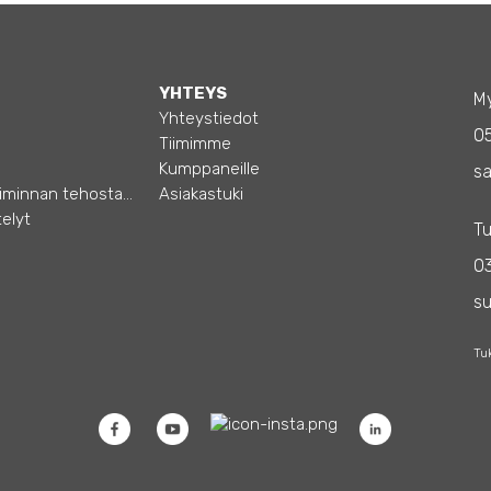
YHTEYS
My
Yhteystiedot
0
Tiimimme
Kumppaneille
sa
Opas – Liiketoiminnan tehostamiseen
Asiakastuki
elyt
Tu
03
s
Tu