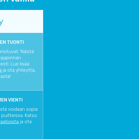
y
EN TUONTI
nnistuvat. Näistä
rajapinnan
sti. Lue lisää
a
ja ota yhteyttä,
iasta!
EN VIENTI
istä voidaan sopia
 puitteissa. Katso
raatioista
ja ota