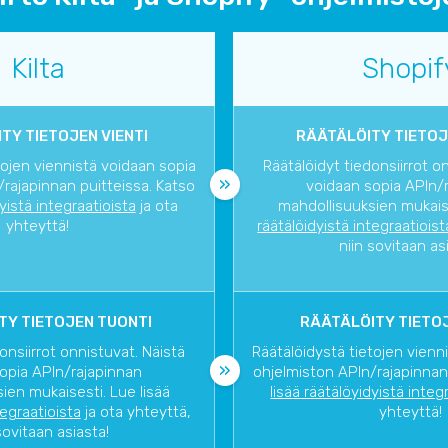
Kilta
Shopif
TY TIETOJEN VIENTI
RÄÄTÄLÖITY TIETOJ
tojen viennistä voidaan sopia
Räätälöidyt tiedonsiirrot o
rajapinnan puitteissa. Katso
voidaan sopia APIn/
dyistä integraatioista
ja ota
mahdollisuuksien mukaise
yhteyttä!
räätälöidyistä integraatioist
niin sovitaan as
TY TIETOJEN TUONTI
RÄÄTÄLÖITY TIETOJ
onsiirrot onnistuvat. Näistä
Räätälöidystä tietojen vienn
opia APIn/rajapinnan
ohjelmiston APIn/rajapinnan
ien mukaisesti. Lue lisää
lisää räätälöyidyistä integ
tegraatioista
ja ota yhteyttä,
yhteyttä!
sovitaan asiasta!