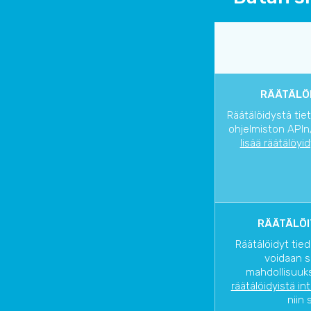
RÄÄTÄLÖI
Räätälöidystä tie
ohjelmiston APIn/
lisää räätälöyi
RÄÄTÄLÖI
Räätälöidyt tied
voidaan s
mahdollisuuks
räätälöidyistä in
niin 