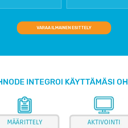
VARAA ILMAINEN ESITTELY
HNODE INTEGROI KÄYTTÄMÄSI O