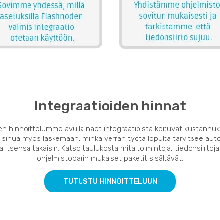
Integraatioiden hinnat
en hinnoittelumme avulla näet integraatioista koituvat kustannuk
 sinua myös laskemaan, minkä verran työtä lopulta tarvitsee auto
 itsensä takaisin. Katso taulukosta mitä toimintoja, tiedonsiirtoja
ohjelmistoparin mukaiset paketit sisältävät:
TUTUSTU HINNOITTELUUN