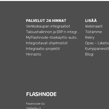
PALVELUT JA HINNAT
LISÄÄ
Verkkokaupan integraatiot
Webinaarit
Taloushallinnon ja ERP:n integraatiot
Töitämme
MyFlashnode-itsekäyttö-automaatio
Rekry
Integroitavat ohjelmistot
Integraatio-projektit
Kumppaniesitt
Hinnasto
Blogi
Flashnode Oy
2595486-3