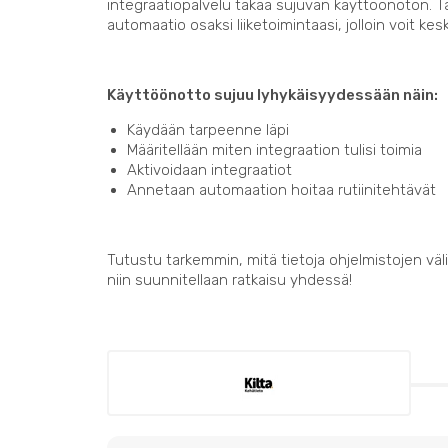
integraatiopalvelu takaa sujuvan käyttöönoton. 
automaatio osaksi liiketoimintaasi, jolloin voit kes
Käyttöönotto sujuu lyhykäisyydessään näin:
Käydään tarpeenne läpi
Määritellään miten integraation tulisi toimia
Aktivoidaan integraatiot
Annetaan automaation hoitaa rutiinitehtävät
Tutustu tarkemmin, mitä tietoja ohjelmistojen välil
niin suunnitellaan ratkaisu yhdessä!