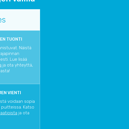
es
EN TUONTI
nnistuvat. Näistä
rajapinnan
sti. Lue lisää
a
ja ota yhteyttä,
iasta!
EN VIENTI
istä voidaan sopia
 puitteissa. Katso
raatioista
ja ota