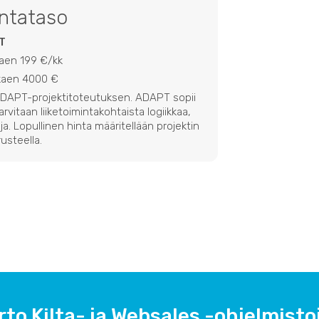
intataso
T
kaen 199 €/kk
lkaen 4000 €
 ADAPT-projektitoteutuksen. ADAPT sopii
 tarvitaan liiketoimintakohtaista logiikkaa,
ja. Lopullinen hinta määritellään projektin
usteella.
rto Kilta- ja Websales -ohjelmistoj