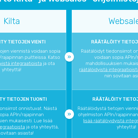
Kilta
Websal
TY TIETOJEN VIENTI
RÄÄTÄLÖITY TIETOJ
tojen viennistä voidaan sopia
Räätälöidyt tiedonsiirrot o
rajapinnan puitteissa. Katso
voidaan sopia APIn/
dyistä integraatioista
ja ota
mahdollisuuksien mukaise
yhteyttä!
räätälöidyistä integraatioist
niin sovitaan as
TY TIETOJEN TUONTI
RÄÄTÄLÖITY TIETOJ
onsiirrot onnistuvat. Näistä
Räätälöidystä tietojen vienn
opia APIn/rajapinnan
ohjelmiston APIn/rajapinnan
ien mukaisesti. Lue lisää
lisää räätälöyidyistä integ
tegraatioista
ja ota yhteyttä,
yhteyttä!
sovitaan asiasta!