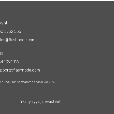
ynti
50 5732 555
les@flashnode.com
ki
4 1091 116
upport@flashnode.com
kipuheluihin vastaamme arkisin klo 9-15.
Yksityisyys ja evästeet