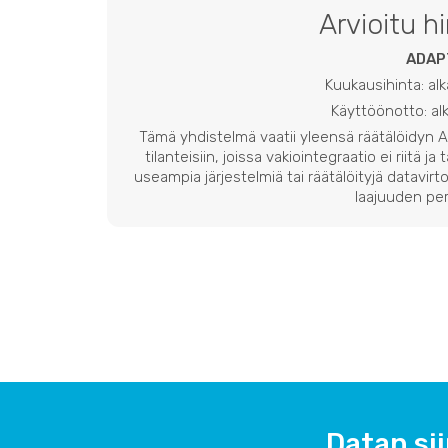
Arvioitu h
ADAP
Kuukausihinta: al
Käyttöönotto: a
Tämä yhdistelmä vaatii yleensä räätälöidyn
tilanteisiin, joissa vakiointegraatio ei riitä ja
useampia järjestelmiä tai räätälöityjä datavirto
laajuuden per
Datan sii