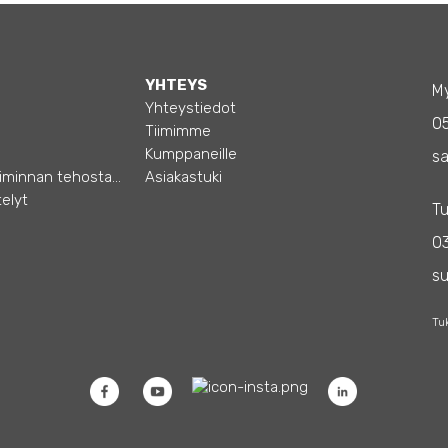
YHTEYS
My
Yhteystiedot
0
Tiimimme
Kumppaneille
sa
Opas – Liiketoiminnan tehostamiseen
Asiakastuki
elyt
Tu
03
s
Tu