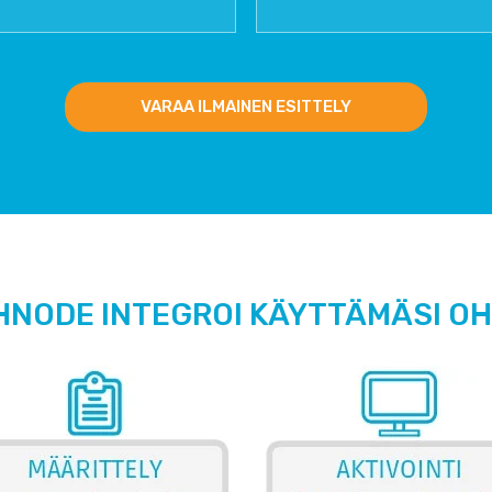
VARAA ILMAINEN ESITTELY
HNODE INTEGROI KÄYTTÄMÄSI O