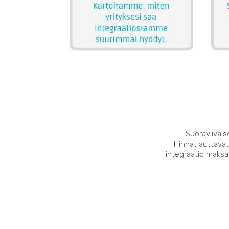
Suoraviivais
Hinnat auttavat
integraatio maksaa