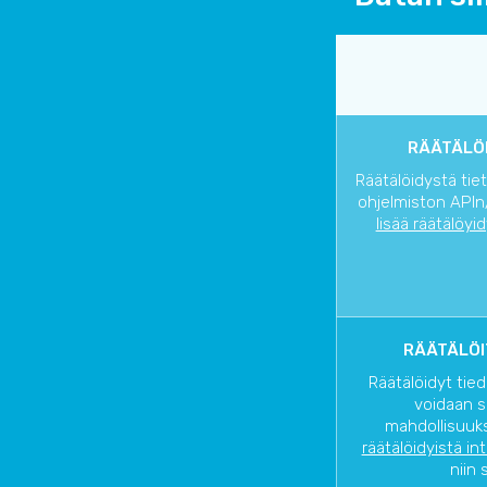
RÄÄTÄLÖI
Räätälöidystä tie
ohjelmiston APIn/
lisää räätälöyi
RÄÄTÄLÖI
Räätälöidyt tied
voidaan s
mahdollisuuks
räätälöidyistä in
niin 