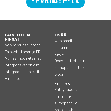
TUTUSTU HINNOITTELUUN
PALVELUT JA
LISÄÄ
HINNAT
Webinaarit
Verkkokaupan integraatiot
Töitämme
Taloushallinnon ja ERP:n integraatiot
Rekry
MyFlashnode-itsekäyttö-automaatio
Opas – Liiketoiminnan tehostamiseen
Integroitavat ohjelmistot
Kumppaniesittelyt
Integraatio-projektit
Blogi
Hinnasto
YHTEYS
Yhteystiedot
Tiimimme
Kumppaneille
Asiakastuki