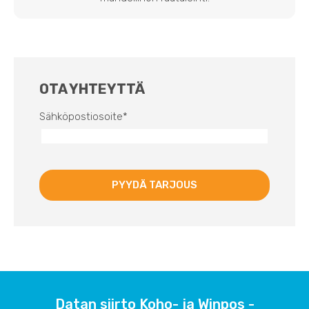
OTA YHTEYTTÄ
Sähköpostiosoite
*
Datan siirto Koho- ja Winpos -