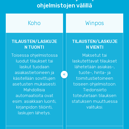
ohjelmistojen välillä
Koho
Winpos
TILAUSTEN/LASKUJE
TILAUSTEN/LASKUJE
N TUONTI
N VIENTI
Toisessa ohjelmistossa
Maksetut tai
luodut tilaukset tai
laskutettavat tilaukset
laskut tuodaan
lähetetään asiakas-,
asiakastietoineen ja
tuote-, hinta- ja
käsitellään sovittujen
toimitustietoineen
asetusten mukaisesti.
toiseen ohjelmistoon.
Mahdollisia
Tiedonsiirto
automaatioita ovat
toteutetaan tilauksen
esim. asiakkaan luonti,
statuksen muuttuessa
kirjanpidon tiliöinti,
valituksi.
laskujen lähetys.