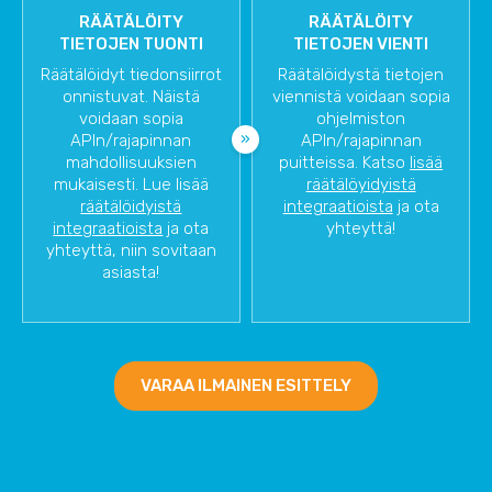
RÄÄTÄLÖITY
RÄÄTÄLÖITY
TIETOJEN TUONTI
TIETOJEN VIENTI
Räätälöidyt tiedonsiirrot
Räätälöidystä tietojen
onnistuvat. Näistä
viennistä voidaan sopia
voidaan sopia
ohjelmiston
APIn/rajapinnan
APIn/rajapinnan
mahdollisuuksien
puitteissa. Katso
lisää
mukaisesti. Lue lisää
räätälöyidyistä
räätälöidyistä
integraatioista
ja ota
integraatioista
ja ota
yhteyttä!
yhteyttä, niin sovitaan
asiasta!
VARAA ILMAINEN ESITTELY