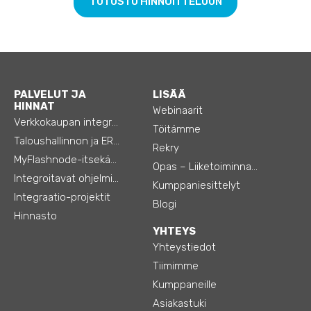
TUTUSTU HINNOITTELUUN
PALVELUT JA
LISÄÄ
HINNAT
Webinaarit
Verkkokaupan integraatiot
Töitämme
Taloushallinnon ja ERP:n integraatiot
Rekry
MyFlashnode-itsekäyttö-automaatio
Opas – Liiketoiminnan tehostamiseen
Integroitavat ohjelmistot
Kumppaniesittelyt
Integraatio-projektit
Blogi
Hinnasto
YHTEYS
Yhteystiedot
Tiimimme
Kumppaneille
Asiakastuki