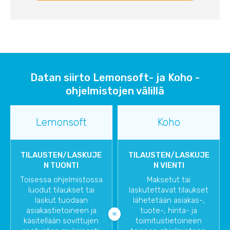
Datan siirto Lemonsoft- ja Koho -
ohjelmistojen välillä
Lemonsoft
Koho
TILAUSTEN/LASKUJE
TILAUSTEN/LASKUJE
N TUONTI
N VIENTI
Toisessa ohjelmistossa
Maksetut tai
luodut tilaukset tai
laskutettavat tilaukset
laskut tuodaan
lähetetään asiakas-,
asiakastietoineen ja
tuote-, hinta- ja
käsitellään sovittujen
toimitustietoineen