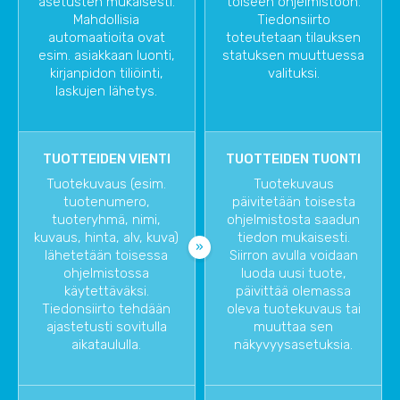
asetusten mukaisesti.
toiseen ohjelmistoon.
Mahdollisia
Tiedonsiirto
automaatioita ovat
toteutetaan tilauksen
esim. asiakkaan luonti,
statuksen muuttuessa
kirjanpidon tiliöinti,
valituksi.
laskujen lähetys.
TUOTTEIDEN VIENTI
TUOTTEIDEN TUONTI
Tuotekuvaus (esim.
Tuotekuvaus
tuotenumero,
päivitetään toisesta
tuoteryhmä, nimi,
ohjelmistosta saadun
kuvaus, hinta, alv, kuva)
tiedon mukaisesti.
lähetetään toisessa
Siirron avulla voidaan
ohjelmistossa
luoda uusi tuote,
käytettäväksi.
päivittää olemassa
Tiedonsiirto tehdään
oleva tuotekuvaus tai
ajastetusti sovitulla
muuttaa sen
aikataululla.
näkyvyysasetuksia.