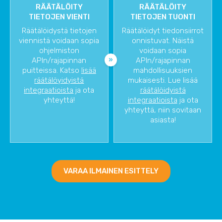
RÄÄTÄLÖITY
RÄÄTÄLÖITY
TIETOJEN VIENTI
TIETOJEN TUONTI
Räätälöidystä tietojen
Räätälöidyt tiedonsiirrot
viennistä voidaan sopia
onnistuvat. Näistä
ohjelmiston
voidaan sopia
APIn/rajapinnan
APIn/rajapinnan
puitteissa. Katso
lisää
mahdollisuuksien
räätälöyidyistä
mukaisesti. Lue lisää
integraatioista
ja ota
räätälöidyistä
yhteyttä!
integraatioista
ja ota
yhteyttä, niin sovitaan
asiasta!
VARAA ILMAINEN ESITTELY