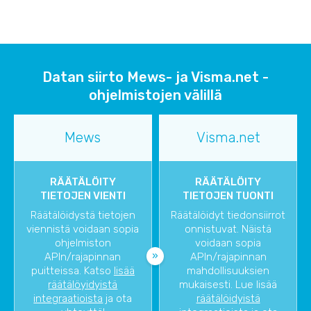
Datan siirto Mews- ja Visma.net -
ohjelmistojen välillä
Mews
Visma.net
RÄÄTÄLÖITY
RÄÄTÄLÖITY
TIETOJEN VIENTI
TIETOJEN TUONTI
Räätälöidystä tietojen
Räätälöidyt tiedonsiirrot
viennistä voidaan sopia
onnistuvat. Näistä
ohjelmiston
voidaan sopia
APIn/rajapinnan
APIn/rajapinnan
puitteissa. Katso
lisää
mahdollisuuksien
räätälöyidyistä
mukaisesti. Lue lisää
integraatioista
ja ota
räätälöidyistä