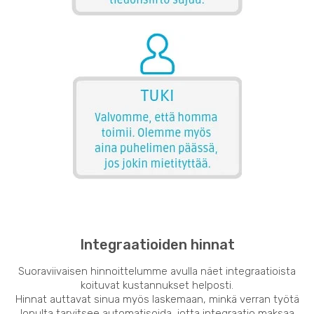
Integraatioiden hinnat
Suoraviivaisen hinnoittelumme avulla näet integraatioista
koituvat kustannukset helposti.
Hinnat auttavat sinua myös laskemaan, minkä verran työtä
lopulta tarvitsee automatisoida, jotta integraatio maksaa