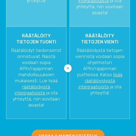
yhteyttä!
integraatioista
ja ota
yhteyttä, niin sovitaan
asiasta!
RÄÄTÄLÖITY
RÄÄTÄLÖITY
TIETOJEN TUONTI
TIETOJEN VIENTI
Räätälöidyt tiedonsiirrot
Räätälöidystä tietojen
onnistuvat. Näistä
viennistä voidaan sopia
voidaan sopia
ohjelmiston
APIn/rajapinnan
APIn/rajapinnan
mahdollisuuksien
puitteissa. Katso
lisää
mukaisesti. Lue lisää
räätälöyidyistä
räätälöidyistä
integraatioista
ja ota
integraatioista
ja ota
yhteyttä!
yhteyttä, niin sovitaan
asiasta!