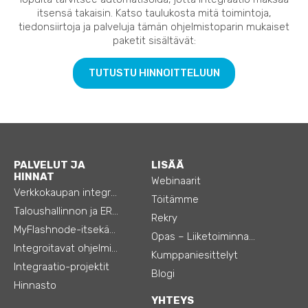
itsensä takaisin. Katso taulukosta mitä toimintoja,
tiedonsiirtoja ja palveluja tämän ohjelmistoparin mukaiset
paketit sisältävät:
TUTUSTU HINNOITTELUUN
PALVELUT JA
LISÄÄ
HINNAT
Webinaarit
Verkkokaupan integraatiot
Töitämme
Taloushallinnon ja ERP:n integraatiot
Rekry
MyFlashnode-itsekäyttö-automaatio
Opas – Liiketoiminnan tehostamiseen
Integroitavat ohjelmistot
Kumppaniesittelyt
Integraatio-projektit
Blogi
Hinnasto
YHTEYS