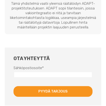
Tämä yhdistelmä vaatii yleensä räätälöidyn ADAPT-
projektitoteutuksen. ADAPT sopii tilanteisiin, joissa
vakiointegraatio ei riitä ja tarvitaan
liiketoimintakohtaista logiikkaa, useampia järjestelmiä
tai räätälöityjä datavirtoja. Lopullinen hinta
määritellään projektin laajuuden perusteella.
OTA YHTEYTTÄ
Sähköpostiosoite
*