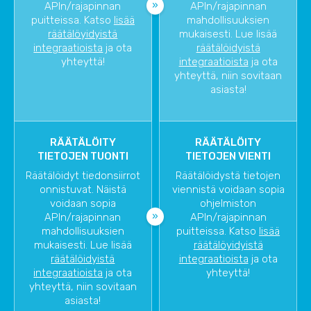
APIn/rajapinnan
APIn/rajapinnan
puitteissa. Katso
lisää
mahdollisuuksien
räätälöyidyistä
mukaisesti. Lue lisää
integraatioista
ja ota
räätälöidyistä
yhteyttä!
integraatioista
ja ota
yhteyttä, niin sovitaan
asiasta!
RÄÄTÄLÖITY
RÄÄTÄLÖITY
TIETOJEN TUONTI
TIETOJEN VIENTI
Räätälöidyt tiedonsiirrot
Räätälöidystä tietojen
onnistuvat. Näistä
viennistä voidaan sopia
voidaan sopia
ohjelmiston
APIn/rajapinnan
APIn/rajapinnan
mahdollisuuksien
puitteissa. Katso
lisää
mukaisesti. Lue lisää
räätälöyidyistä
räätälöidyistä
integraatioista
ja ota
integraatioista
ja ota
yhteyttä!
yhteyttä, niin sovitaan
asiasta!