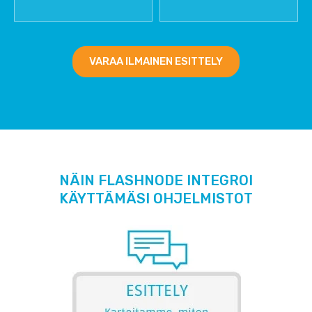
VARAA ILMAINEN ESITTELY
NÄIN FLASHNODE INTEGROI
KÄYTTÄMÄSI OHJELMISTOT