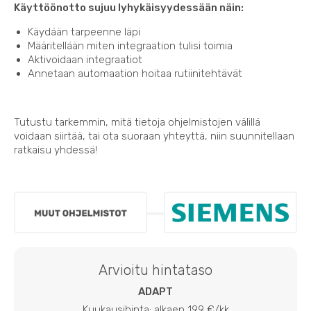
Käyttöönotto sujuu lyhykäisyydessään näin:
Käydään tarpeenne läpi
Määritellään miten integraation tulisi toimia
Aktivoidaan integraatiot
Annetaan automaation hoitaa rutiinitehtävät
Tutustu tarkemmin, mitä tietoja ohjelmistojen välillä
voidaan siirtää, tai ota suoraan yhteyttä, niin suunnitellaan
ratkaisu yhdessä!
Arvioitu hintataso
ADAPT
Kuukausihinta: alkaen 199 €/kk