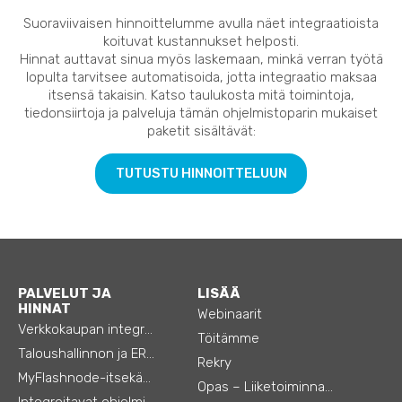
Suoraviivaisen hinnoittelumme avulla näet integraatioista
koituvat kustannukset helposti.
Hinnat auttavat sinua myös laskemaan, minkä verran työtä
lopulta tarvitsee automatisoida, jotta integraatio maksaa
itsensä takaisin. Katso taulukosta mitä toimintoja,
tiedonsiirtoja ja palveluja tämän ohjelmistoparin mukaiset
paketit sisältävät:
TUTUSTU HINNOITTELUUN
PALVELUT JA
LISÄÄ
HINNAT
Webinaarit
Verkkokaupan integraatiot
Töitämme
Taloushallinnon ja ERP:n integraatiot
Rekry
MyFlashnode-itsekäyttö-automaatio
Opas – Liiketoiminnan tehostamiseen
Integroitavat ohjelmistot