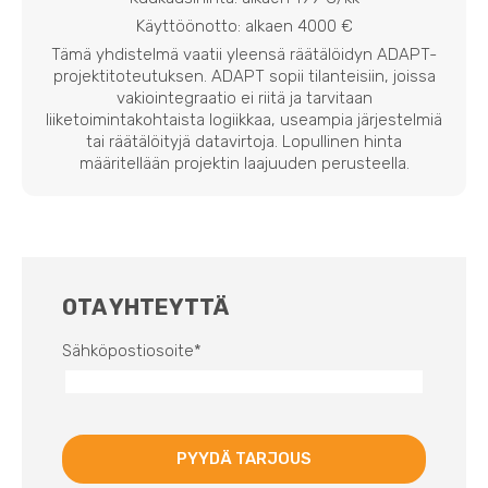
Käyttöönotto: alkaen 4000 €
Tämä yhdistelmä vaatii yleensä räätälöidyn ADAPT-
projektitoteutuksen. ADAPT sopii tilanteisiin, joissa
vakiointegraatio ei riitä ja tarvitaan
liiketoimintakohtaista logiikkaa, useampia järjestelmiä
tai räätälöityjä datavirtoja. Lopullinen hinta
määritellään projektin laajuuden perusteella.
OTA YHTEYTTÄ
Sähköpostiosoite
*