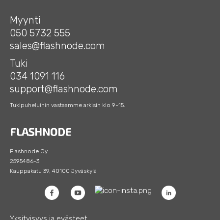
Myynti
050 5732 555
sales@flashnode.com
Tuki
034 1091 116
support@flashnode.com
Tukipuheluihin vastaamme arkisin klo 9-15.
Flashnode Oy
2595486-3
Kauppakatu 39, 40100 Jyväskylä
Yksityisyys ja evästeet