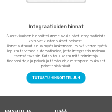
Integraatioiden hinnat
Suoraviivaisen hinnoittelumme avulla näet integraatioista
koituvat kustannukset helposti.
Hinnat auttavat sinua myös laskemaan, minkä verran työtä
lopulta tarvitsee automatisoida, jotta integraatio maksaa
itsensä takaisin. Katso taulukosta mitä toimintoja,
tiedonsiirtoja ja palveluja tämän ohjelmistoparin mukaiset
paketit sisältävät:
TUTUSTU HINNOITTELUUN
PALVELUT JA
LISÄÄ