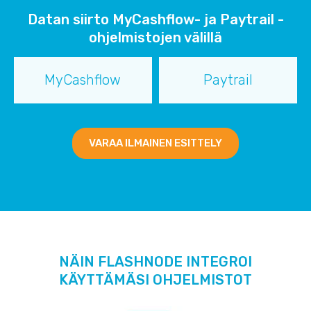
Datan siirto MyCashflow- ja Paytrail -
ohjelmistojen välillä
MyCashflow
Paytrail
VARAA ILMAINEN ESITTELY
NÄIN FLASHNODE INTEGROI
KÄYTTÄMÄSI OHJELMISTOT