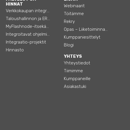
HINNAT
Webinaarit
Verkkokaupan integraatiot
Töitämme
Taloushallinnon ja ERP:n integraatiot
Rekry
MyFlashnode-itsekäyttö-automaatio
Opas – Liiketoiminnan tehostamiseen
Integroitavat ohjelmistot
Kumppaniesittelyt
Integraatio-projektit
Blogi
Hinnasto
YHTEYS
Yhteystiedot
Tiimimme
Kumppaneille
Asiakastuki