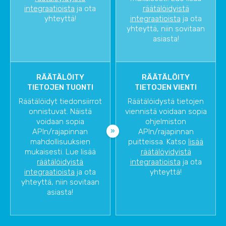
integraatioista
ja ota
räätälöidyistä
yhteyttä!
integraatioista
ja ota
yhteyttä, niin sovitaan
asiasta!
RÄÄTÄLÖITY
RÄÄTÄLÖITY
TIETOJEN TUONTI
TIETOJEN VIENTI
Räätälöidyt tiedonsiirrot
Räätälöidystä tietojen
onnistuvat. Näistä
viennistä voidaan sopia
voidaan sopia
ohjelmiston
APIn/rajapinnan
APIn/rajapinnan
mahdollisuuksien
puitteissa. Katso
lisää
mukaisesti. Lue lisää
räätälöyidyistä
räätälöidyistä
integraatioista
ja ota
integraatioista
ja ota
yhteyttä!
yhteyttä, niin sovitaan
asiasta!