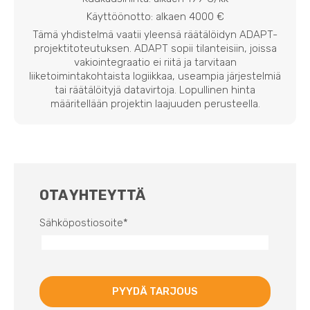
Käyttöönotto: alkaen 4000 €
Tämä yhdistelmä vaatii yleensä räätälöidyn ADAPT-
projektitoteutuksen. ADAPT sopii tilanteisiin, joissa
vakiointegraatio ei riitä ja tarvitaan
liiketoimintakohtaista logiikkaa, useampia järjestelmiä
tai räätälöityjä datavirtoja. Lopullinen hinta
määritellään projektin laajuuden perusteella.
OTA YHTEYTTÄ
Sähköpostiosoite
*