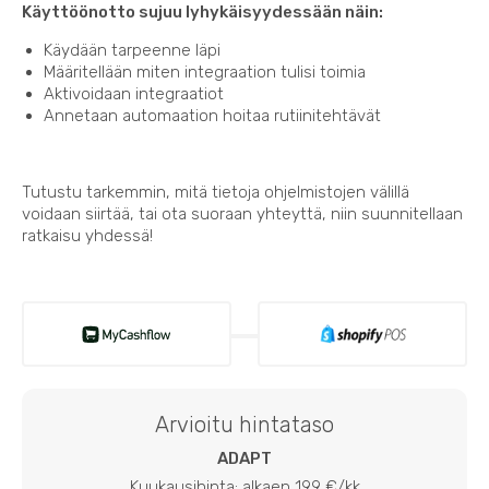
Käyttöönotto sujuu lyhykäisyydessään näin:
Käydään tarpeenne läpi
Määritellään miten integraation tulisi toimia
Aktivoidaan integraatiot
Annetaan automaation hoitaa rutiinitehtävät
Tutustu tarkemmin, mitä tietoja ohjelmistojen välillä
voidaan siirtää, tai ota suoraan yhteyttä, niin suunnitellaan
ratkaisu yhdessä!
Arvioitu hintataso
ADAPT
Kuukausihinta: alkaen 199 €/kk