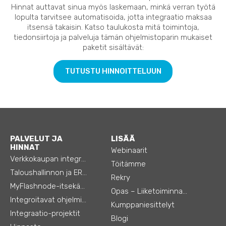
Hinnat auttavat sinua myös laskemaan, minkä verran työtä
lopulta tarvitsee automatisoida, jotta integraatio maksaa
itsensä takaisin. Katso taulukosta mitä toimintoja,
tiedonsiirtoja ja palveluja tämän ohjelmistoparin mukaiset
paketit sisältävät:
TUTUSTU HINNOITTELUUN
PALVELUT JA
LISÄÄ
HINNAT
Webinaarit
Verkkokaupan integraatiot
Töitämme
Taloushallinnon ja ERP:n integraatiot
Rekry
MyFlashnode-itsekäyttö-automaatio
Opas – Liiketoiminnan tehostamiseen
Integroitavat ohjelmistot
Kumppaniesittelyt
Integraatio-projektit
Blogi