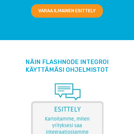
VARAA ILMAINEN ESITTELY
NÄIN FLASHNODE INTEGROI
KÄYTTÄMÄSI OHJELMISTOT