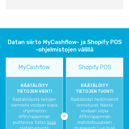
Datan siirto MyCashflow- ja Shopify POS
-ohjelmistojen välillä
MyCashflow
Shopify POS
RÄÄTÄLÖITY
RÄÄTÄLÖITY
TIETOJEN VIENTI
TIETOJEN TUONTI
Räätälöidystä tietojen
Räätälöidyt tiedonsiirrot
viennistä voidaan sopia
onnistuvat. Näistä
ohjelmiston
voidaan sopia
APIn/rajapinnan
APIn/rajapinnan
puitteissa. Katso
lisää
mahdollisuuksien
räätälöyidyistä
mukaisesti. Lue lisää