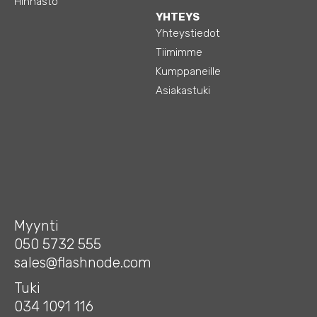
Hinnasto
YHTEYS
Yhteystiedot
Tiimimme
Kumppaneille
Asiakastuki
Myynti
050 5732 555
sales@flashnode.com
Tuki
034 1091 116