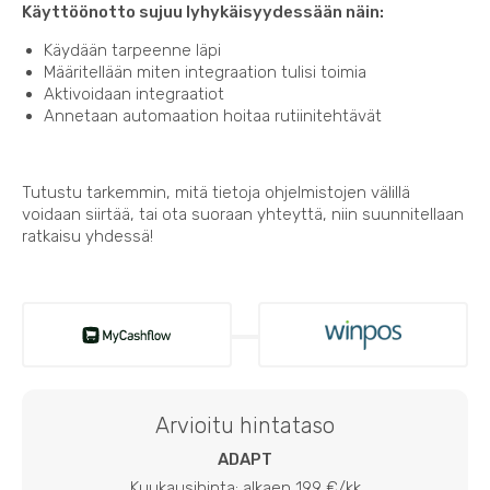
Käyttöönotto sujuu lyhykäisyydessään näin:
Käydään tarpeenne läpi
Määritellään miten integraation tulisi toimia
Aktivoidaan integraatiot
Annetaan automaation hoitaa rutiinitehtävät
Tutustu tarkemmin, mitä tietoja ohjelmistojen välillä
voidaan siirtää, tai ota suoraan yhteyttä, niin suunnitellaan
ratkaisu yhdessä!
Arvioitu hintataso
ADAPT
Kuukausihinta: alkaen 199 €/kk