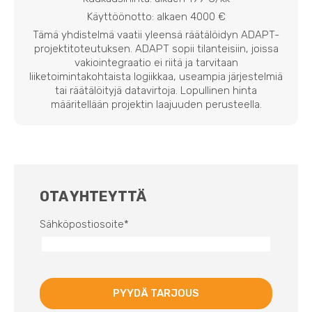
Käyttöönotto: alkaen 4000 €
Tämä yhdistelmä vaatii yleensä räätälöidyn ADAPT-
projektitoteutuksen. ADAPT sopii tilanteisiin, joissa
vakiointegraatio ei riitä ja tarvitaan
liiketoimintakohtaista logiikkaa, useampia järjestelmiä
tai räätälöityjä datavirtoja. Lopullinen hinta
määritellään projektin laajuuden perusteella.
OTA YHTEYTTÄ
Sähköpostiosoite
*