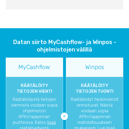
Datan siirto MyCashflow- ja Winpos -
ohjelmistojen välillä
MyCashflow
Winpos
RÄÄTÄLÖITY
RÄÄTÄLÖITY
TIETOJEN VIENTI
TIETOJEN TUONTI
Räätälöidystä tietojen
Räätälöidyt tiedonsiirrot
viennistä voidaan sopia
onnistuvat. Näistä
ohjelmiston
voidaan sopia
APIn/rajapinnan
APIn/rajapinnan
puitteissa. Katso
lisää
mahdollisuuksien
räätälöyidyistä
mukaisesti. Lue lisää