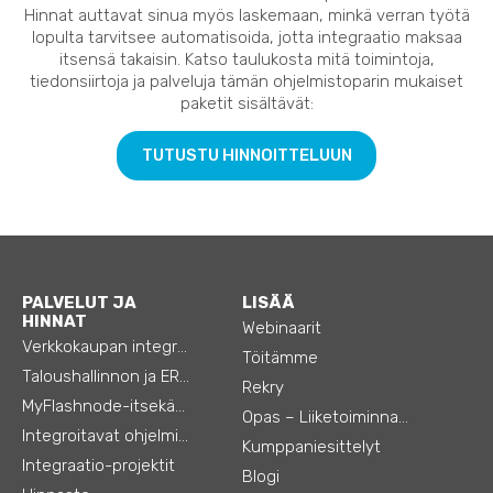
Hinnat auttavat sinua myös laskemaan, minkä verran työtä
lopulta tarvitsee automatisoida, jotta integraatio maksaa
itsensä takaisin. Katso taulukosta mitä toimintoja,
tiedonsiirtoja ja palveluja tämän ohjelmistoparin mukaiset
paketit sisältävät:
TUTUSTU HINNOITTELUUN
PALVELUT JA
LISÄÄ
HINNAT
Webinaarit
Verkkokaupan integraatiot
Töitämme
Taloushallinnon ja ERP:n integraatiot
Rekry
MyFlashnode-itsekäyttö-automaatio
Opas – Liiketoiminnan tehostamiseen
Integroitavat ohjelmistot
Kumppaniesittelyt
Integraatio-projektit
Blogi