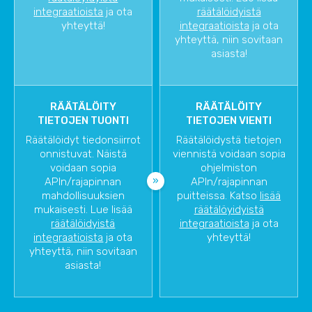
integraatioista
ja ota
räätälöidyistä
yhteyttä!
integraatioista
ja ota
yhteyttä, niin sovitaan
asiasta!
RÄÄTÄLÖITY
RÄÄTÄLÖITY
TIETOJEN TUONTI
TIETOJEN VIENTI
Räätälöidyt tiedonsiirrot
Räätälöidystä tietojen
onnistuvat. Näistä
viennistä voidaan sopia
voidaan sopia
ohjelmiston
APIn/rajapinnan
APIn/rajapinnan
mahdollisuuksien
puitteissa. Katso
lisää
mukaisesti. Lue lisää
räätälöyidyistä
räätälöidyistä
integraatioista
ja ota
integraatioista
ja ota
yhteyttä!
yhteyttä, niin sovitaan
asiasta!