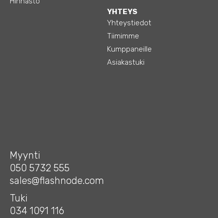
Hinnasto
YHTEYS
Yhteystiedot
Tiimimme
Kumppaneille
Asiakastuki
Myynti
050 5732 555
sales@flashnode.com
Tuki
034 1091 116