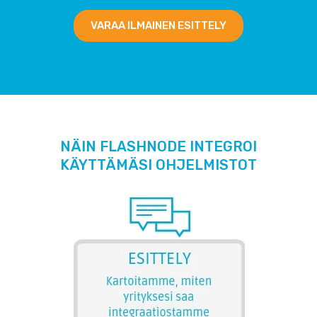
VARAA ILMAINEN ESITTELY
NÄIN FLASHNODE INTEGROI
KÄYTTÄMÄSI OHJELMISTOT