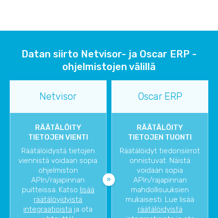
Datan siirto Netvisor- ja Oscar ERP -
ohjelmistojen välillä
Netvisor
Oscar ERP
RÄÄTÄLÖITY
RÄÄTÄLÖITY
TIETOJEN VIENTI
TIETOJEN TUONTI
Räätälöidystä tietojen
Räätälöidyt tiedonsiirrot
viennistä voidaan sopia
onnistuvat. Näistä
ohjelmiston
voidaan sopia
APIn/rajapinnan
APIn/rajapinnan
puitteissa. Katso
lisää
mahdollisuuksien
räätälöyidyistä
mukaisesti. Lue lisää
integraatioista
ja ota
räätälöidyistä