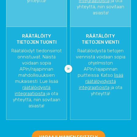
yhteyttä!
integraatioista
ja ota
yhteyttä, niin sovitaan
asiasta!
RÄÄTÄLÖITY
RÄÄTÄLÖITY
TIETOJEN TUONTI
TIETOJEN VIENTI
Räätälöidyt tiedonsiirrot
Räätälöidystä tietojen
onnistuvat. Näistä
viennistä voidaan sopia
voidaan sopia
ohjelmiston
APIn/rajapinnan
APIn/rajapinnan
mahdollisuuksien
puitteissa. Katso
lisää
mukaisesti. Lue lisää
räätälöyidyistä
räätälöidyistä
integraatioista
ja ota
integraatioista
ja ota
yhteyttä!
yhteyttä, niin sovitaan
asiasta!