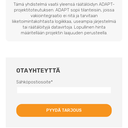
Tämä yhdistelmä vaatii yleensä räätälöidyn ADAPT-
projektitoteutuksen. ADAPT sopii tilanteisiin, joissa
vakiointegraatio ei riitä ja tarvitaan
liiketoimintakohtaista logiikkaa, useampia järjestelmiä
tai räätälöityjä datavirtoja. Lopullinen hinta
määritellään projektin laajuuden perusteella.
OTA YHTEYTTÄ
Sähköpostiosoite
*