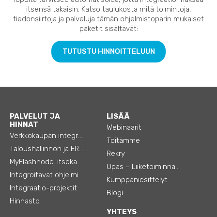
itsensä takaisin. Katso taulukosta mitä toimintoja,
tiedonsiirtoja ja palveluja tämän ohjelmistoparin mukaiset
paketit sisältävät:
TUTUSTU HINNOITTELUUN
PALVELUT JA
LISÄÄ
HINNAT
Webinaarit
Verkkokaupan integraatiot
Töitämme
Taloushallinnon ja ERP:n integraatiot
Rekry
MyFlashnode-itsekäyttö-automaatio
Opas – Liiketoiminnan tehostamiseen
Integroitavat ohjelmistot
Kumppaniesittelyt
Integraatio-projektit
Blogi
Hinnasto
YHTEYS