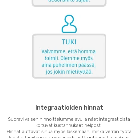
Integraatioiden hinnat
Suoraviivaisen hinnoittelumme avulla näet integraatioista
koituvat kustannukset helposti.
Hinnat auttavat sinua myös laskemaan, minkä verran työtä
lopulta tarvitsee automatisoida, jotta integraatio maksaa