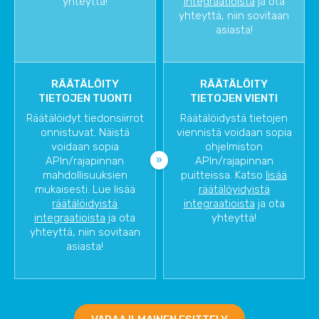
yhteyttä!
integraatioista
ja ota
yhteyttä, niin sovitaan
asiasta!
RÄÄTÄLÖITY
RÄÄTÄLÖITY
TIETOJEN TUONTI
TIETOJEN VIENTI
Räätälöidyt tiedonsiirrot
Räätälöidystä tietojen
onnistuvat. Näistä
viennistä voidaan sopia
voidaan sopia
ohjelmiston
APIn/rajapinnan
APIn/rajapinnan
mahdollisuuksien
puitteissa. Katso
lisää
mukaisesti. Lue lisää
räätälöyidyistä
räätälöidyistä
integraatioista
ja ota
integraatioista
ja ota
yhteyttä!
yhteyttä, niin sovitaan
asiasta!