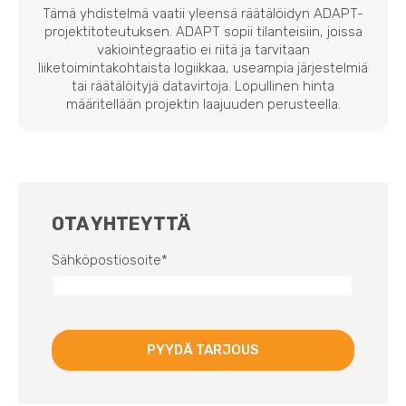
Tämä yhdistelmä vaatii yleensä räätälöidyn ADAPT-
projektitoteutuksen. ADAPT sopii tilanteisiin, joissa
vakiointegraatio ei riitä ja tarvitaan
liiketoimintakohtaista logiikkaa, useampia järjestelmiä
tai räätälöityjä datavirtoja. Lopullinen hinta
määritellään projektin laajuuden perusteella.
OTA YHTEYTTÄ
Sähköpostiosoite
*