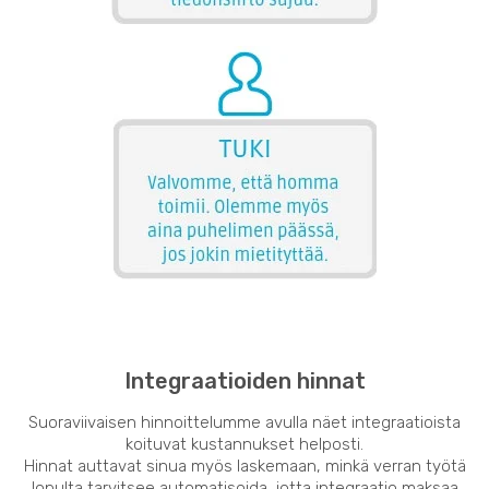
Integraatioiden hinnat
Suoraviivaisen hinnoittelumme avulla näet integraatioista
koituvat kustannukset helposti.
Hinnat auttavat sinua myös laskemaan, minkä verran työtä
lopulta tarvitsee automatisoida, jotta integraatio maksaa