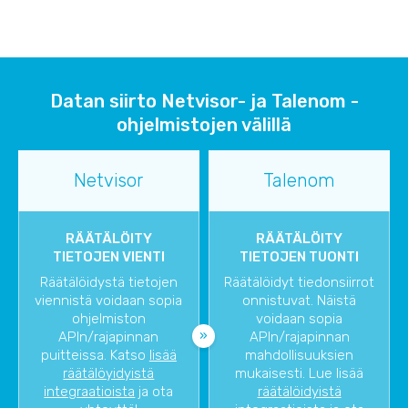
Datan siirto Netvisor- ja Talenom -
ohjelmistojen välillä
Netvisor
Talenom
RÄÄTÄLÖITY
RÄÄTÄLÖITY
TIETOJEN VIENTI
TIETOJEN TUONTI
Räätälöidystä tietojen
Räätälöidyt tiedonsiirrot
viennistä voidaan sopia
onnistuvat. Näistä
ohjelmiston
voidaan sopia
APIn/rajapinnan
APIn/rajapinnan
puitteissa. Katso
lisää
mahdollisuuksien
räätälöyidyistä
mukaisesti. Lue lisää
integraatioista
ja ota
räätälöidyistä