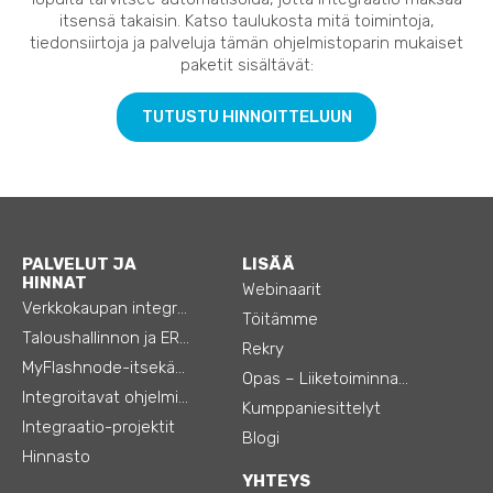
itsensä takaisin. Katso taulukosta mitä toimintoja,
tiedonsiirtoja ja palveluja tämän ohjelmistoparin mukaiset
paketit sisältävät:
TUTUSTU HINNOITTELUUN
PALVELUT JA
LISÄÄ
HINNAT
Webinaarit
Verkkokaupan integraatiot
Töitämme
Taloushallinnon ja ERP:n integraatiot
Rekry
MyFlashnode-itsekäyttö-automaatio
Opas – Liiketoiminnan tehostamiseen
Integroitavat ohjelmistot
Kumppaniesittelyt
Integraatio-projektit
Blogi
Hinnasto
YHTEYS