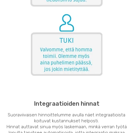
Integraatioiden hinnat
Suoraviivaisen hinnoittelumme avulla näet integraatioista
koituvat kustannukset helposti.
Hinnat auttavat sinua myös laskemaan, minkä verran työtä
lopulta tarvitsee automatisoida, jotta integraatio maksaa