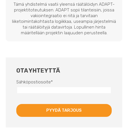
Tämä yhdistelmä vaatii yleensä räätälöidyn ADAPT-
projektitoteutuksen. ADAPT sopii tilanteisiin, joissa
vakiointegraatio ei riitä ja tarvitaan
liiketoimintakohtaista logiikkaa, useampia järjestelmiä
tai räätälöityjä datavirtoja. Lopullinen hinta
määritellään projektin laajuuden perusteella.
OTA YHTEYTTÄ
Sähköpostiosoite
*