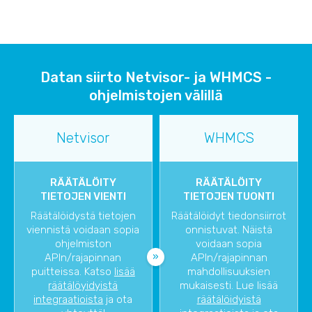
Datan siirto Netvisor- ja WHMCS -
ohjelmistojen välillä
Netvisor
WHMCS
RÄÄTÄLÖITY
RÄÄTÄLÖITY
TIETOJEN VIENTI
TIETOJEN TUONTI
Räätälöidystä tietojen
Räätälöidyt tiedonsiirrot
viennistä voidaan sopia
onnistuvat. Näistä
ohjelmiston
voidaan sopia
APIn/rajapinnan
APIn/rajapinnan
puitteissa. Katso
lisää
mahdollisuuksien
räätälöyidyistä
mukaisesti. Lue lisää
integraatioista
ja ota
räätälöidyistä