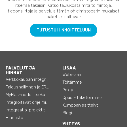
itsensä takaisin. Katso taulukosta mitä toimintoja,
tiedonsiirtoja ja palveluja tämän ohjelmistoparin mukaiset
paketit sisältävät:
TUTUSTU HINNOITTELUUN
PALVELUT JA
LISÄÄ
HINNAT
Webinaarit
Verkkokaupan integraatiot
Töitämme
Taloushallinnon ja ERP:n integraatiot
Rekry
MyFlashnode-itsekäyttö-automaatio
Opas – Liiketoiminnan tehostamiseen
Integroitavat ohjelmistot
Kumppaniesittelyt
Integraatio-projektit
Blogi
Hinnasto
YHTEYS