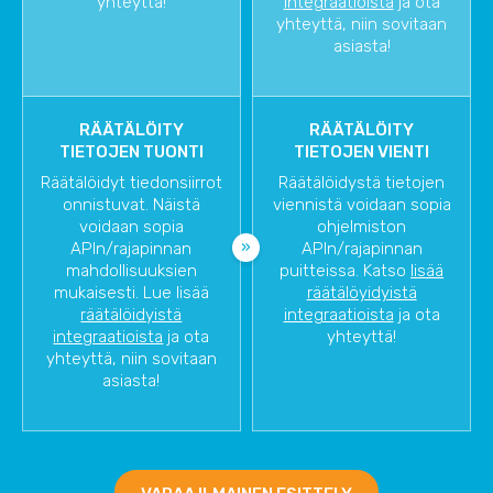
yhteyttä!
integraatioista
ja ota
yhteyttä, niin sovitaan
asiasta!
RÄÄTÄLÖITY
RÄÄTÄLÖITY
TIETOJEN TUONTI
TIETOJEN VIENTI
Räätälöidyt tiedonsiirrot
Räätälöidystä tietojen
onnistuvat. Näistä
viennistä voidaan sopia
voidaan sopia
ohjelmiston
APIn/rajapinnan
APIn/rajapinnan
mahdollisuuksien
puitteissa. Katso
lisää
mukaisesti. Lue lisää
räätälöyidyistä
räätälöidyistä
integraatioista
ja ota
integraatioista
ja ota
yhteyttä!
yhteyttä, niin sovitaan
asiasta!