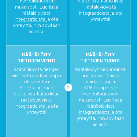
mahdollisuuksien
puitteissa. Katso
lisää
mukaisesti. Lue lisää
räätälöyidyistä
räätälöidyistä
integraatioista
ja ota
integraatioista
ja ota
yhteyttä!
yhteyttä, niin sovitaan
asiasta!
RÄÄTÄLÖITY
RÄÄTÄLÖITY
TIETOJEN VIENTI
TIETOJEN TUONTI
Räätälöidystä tietojen
Räätälöidyt tiedonsiirrot
viennistä voidaan sopia
onnistuvat. Näistä
ohjelmiston
voidaan sopia
APIn/rajapinnan
APIn/rajapinnan
puitteissa. Katso
lisää
mahdollisuuksien
räätälöyidyistä
mukaisesti. Lue lisää
integraatioista
ja ota
räätälöidyistä
yhteyttä!
integraatioista
ja ota
yhteyttä, niin sovitaan
asiasta!