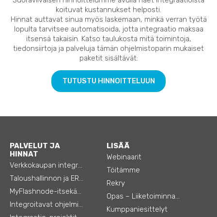
koituvat kustannukset helposti.
Hinnat auttavat sinua myös laskemaan, minkä verran työtä
lopulta tarvitsee automatisoida, jotta integraatio maksaa
itsensä takaisin. Katso taulukosta mitä toimintoja,
tiedonsiirtoja ja palveluja tämän ohjelmistoparin mukaiset
paketit sisältävät:
TUTUSTU HINNOITTELUUN
PALVELUT JA
LISÄÄ
HINNAT
Webinaarit
Verkkokaupan integraatiot
Töitämme
Taloushallinnon ja ERP:n integraatiot
Rekry
MyFlashnode-itsekäyttö-automaatio
Opas – Liiketoiminnan tehostamiseen
Integroitavat ohjelmistot
Kumppaniesittelyt