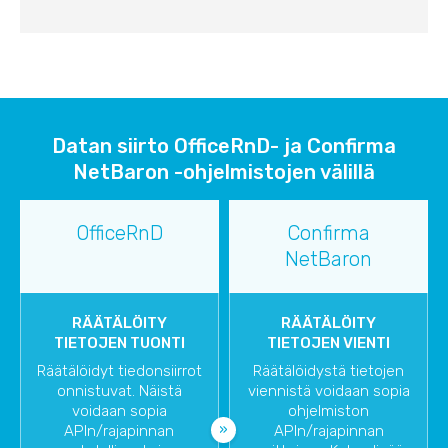
Datan siirto OfficeRnD- ja Confirma
NetBaron -ohjelmistojen välillä
OfficeRnD
Confirma
NetBaron
RÄÄTÄLÖITY
RÄÄTÄLÖITY
TIETOJEN TUONTI
TIETOJEN VIENTI
Räätälöidyt tiedonsiirrot
Räätälöidystä tietojen
onnistuvat. Näistä
viennistä voidaan sopia
voidaan sopia
ohjelmiston
APIn/rajapinnan
APIn/rajapinnan