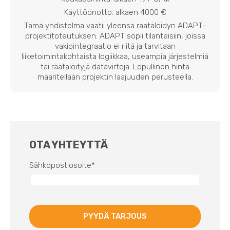
Käyttöönotto: alkaen 4000 €
Tämä yhdistelmä vaatii yleensä räätälöidyn ADAPT-
projektitoteutuksen. ADAPT sopii tilanteisiin, joissa
vakiointegraatio ei riitä ja tarvitaan
liiketoimintakohtaista logiikkaa, useampia järjestelmiä
tai räätälöityjä datavirtoja. Lopullinen hinta
määritellään projektin laajuuden perusteella.
OTA YHTEYTTÄ
Sähköpostiosoite
*