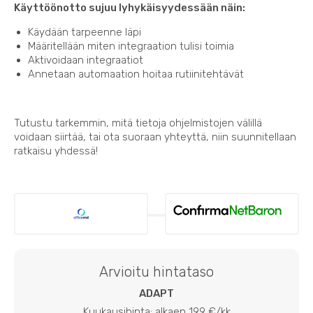
Käyttöönotto sujuu lyhykäisyydessään näin:
Käydään tarpeenne läpi
Määritellään miten integraation tulisi toimia
Aktivoidaan integraatiot
Annetaan automaation hoitaa rutiinitehtävät
Tutustu tarkemmin, mitä tietoja ohjelmistojen välillä
voidaan siirtää, tai ota suoraan yhteyttä, niin suunnitellaan
ratkaisu yhdessä!
Arvioitu hintataso
ADAPT
Kuukausihinta: alkaen 199 €/kk