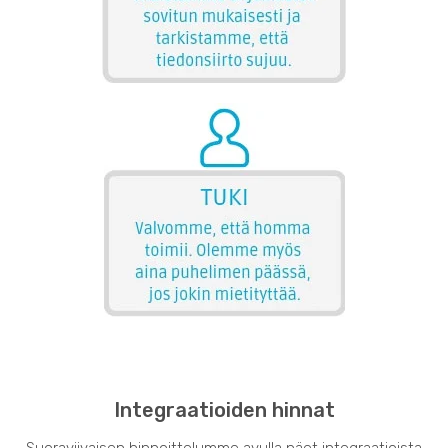
Integraatioiden hinnat
Suoraviivaisen hinnoittelumme avulla näet integraatioista