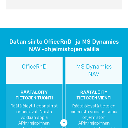
Datan siirto OfficeRnD- ja MS Dynamics
NAV -ohjelmistojen välillä
OfficeRnD
MS Dynamics
NAV
RÄÄTÄLÖITY
RÄÄTÄLÖITY
TIETOJEN TUONTI
TIETOJEN VIENTI
Räätälöidyt tiedonsiirrot
Räätälöidystä tietojen
onnistuvat. Näistä
viennistä voidaan sopia
voidaan sopia
ohjelmiston
APIn/rajapinnan
APIn/rajapinnan