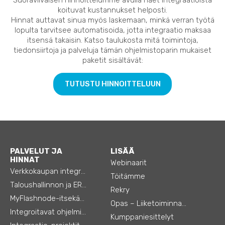
koituvat kustannukset helposti.
Hinnat auttavat sinua myös laskemaan, minkä verran työtä
lopulta tarvitsee automatisoida, jotta integraatio maksaa
itsensä takaisin. Katso taulukosta mitä toimintoja,
tiedonsiirtoja ja palveluja tämän ohjelmistoparin mukaiset
paketit sisältävät:
TUTUSTU HINNOITTELUUN
PALVELUT JA
LISÄÄ
HINNAT
Webinaarit
Verkkokaupan integraatiot
Töitämme
Taloushallinnon ja ERP:n integraatiot
Rekry
MyFlashnode-itsekäyttö-automaatio
Opas – Liiketoiminnan tehostamiseen
Integroitavat ohjelmistot
Kumppaniesittelyt