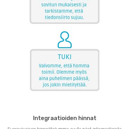
Integraatioiden hinnat
Suoraviivaisen hinnoittelumme avulla näet integraatioista