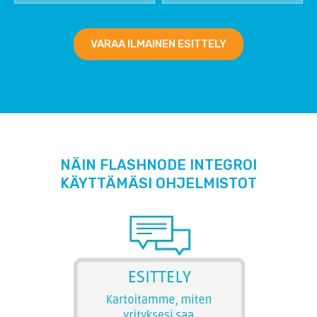
VARAA ILMAINEN ESITTELY
NÄIN FLASHNODE INTEGROI
KÄYTTÄMÄSI OHJELMISTOT