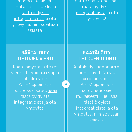
mahdollisuuksien
puitteissa. Katso
lisää
mukaisesti. Lue lisää
räätälöyidyistä
räätälöidyistä
integraatioista
ja ota
integraatioista
ja ota
yhteyttä!
yhteyttä, niin sovitaan
asiasta!
RÄÄTÄLÖITY
RÄÄTÄLÖITY
TIETOJEN VIENTI
TIETOJEN TUONTI
Räätälöidystä tietojen
Räätälöidyt tiedonsiirrot
viennistä voidaan sopia
onnistuvat. Näistä
ohjelmiston
voidaan sopia
APIn/rajapinnan
APIn/rajapinnan
puitteissa. Katso
lisää
mahdollisuuksien
räätälöyidyistä
mukaisesti. Lue lisää
integraatioista
ja ota
räätälöidyistä
yhteyttä!
integraatioista
ja ota
yhteyttä, niin sovitaan
asiasta!