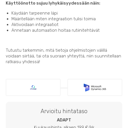
Käyttöönotto sujuu lyhykäisyydessään näin:
Käydään tarpeenne läpi
Määritellään miten integraation tulisi toimia
Aktivoidaan integraatiot
Annetaan automaation hoitaa rutiinitehtävät
Tutustu tarkemmin, mitä tietoja ohjelmistojen välillä
voidaan siirtää, tai ota suoraan yhteyttä, niin suunnitellaan
ratkaisu yhdessä!
Arvioitu hintataso
ADAPT
Kuukausihinta: alkaen 199 €/kk