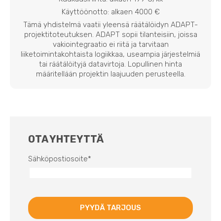
Käyttöönotto: alkaen 4000 €
Tämä yhdistelmä vaatii yleensä räätälöidyn ADAPT-
projektitoteutuksen. ADAPT sopii tilanteisiin, joissa
vakiointegraatio ei riitä ja tarvitaan
liiketoimintakohtaista logiikkaa, useampia järjestelmiä
tai räätälöityjä datavirtoja. Lopullinen hinta
määritellään projektin laajuuden perusteella.
OTA YHTEYTTÄ
Sähköpostiosoite
*