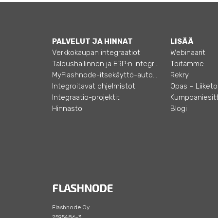
PALVELUT JA HINNAT
LISÄÄ
Verkkokaupan integraatiot
Webinaarit
Taloushallinnon ja ERP:n integraatiot
Töitämme
MyFlashnode-itsekäyttö-automaatio
Rekry
Integroitavat ohjelmistot
Integraatio-projektit
Kumppaniesitt
Hinnasto
Blogi
Flashnode Oy
2595486-3