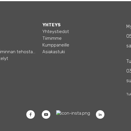
YHTEYS
My
Yhteystiedot
0
Tiimimme
Kumppaneille
sa
Opas – Liiketoiminnan tehostamiseen
Asiakastuki
elyt
Tu
03
s
Tu