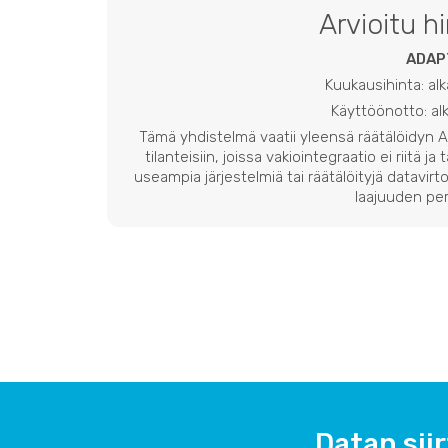
Arvioitu h
ADAP
Kuukausihinta: al
Käyttöönotto: a
Tämä yhdistelmä vaatii yleensä räätälöidyn
tilanteisiin, joissa vakiointegraatio ei riitä ja
useampia järjestelmiä tai räätälöityjä datavirto
laajuuden per
Datan siir