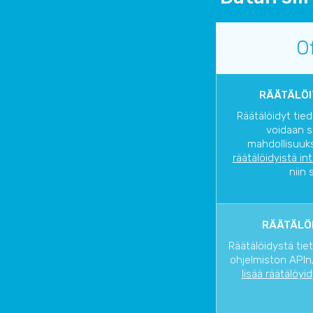
O
RÄÄTÄLÖI
Räätälöidyt tied
voidaan s
mahdollisuuks
räätälöidyistä in
niin 
RÄÄTÄLÖI
Räätälöidystä tie
ohjelmiston APIn/
lisää räätälöyi