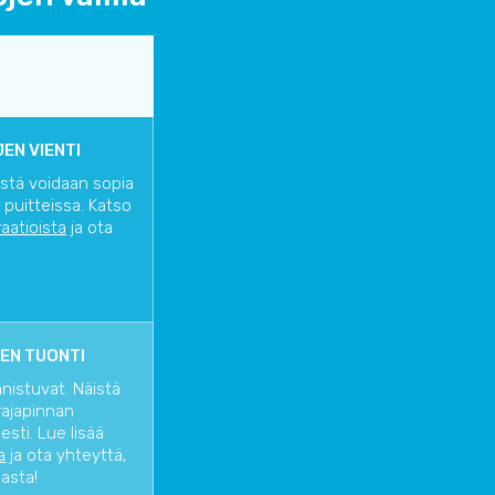
EN VIENTI
istä voidaan sopia
 puitteissa. Katso
raatioista
ja ota
EN TUONTI
nnistuvat. Näistä
rajapinnan
sti. Lue lisää
a
ja ota yhteyttä,
iasta!