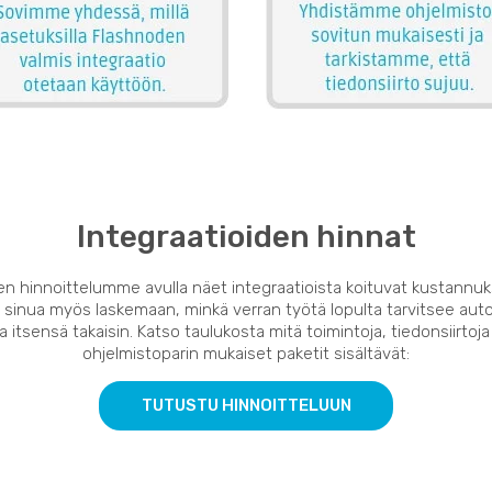
Integraatioiden hinnat
en hinnoittelumme avulla näet integraatioista koituvat kustannuk
 sinua myös laskemaan, minkä verran työtä lopulta tarvitsee auto
 itsensä takaisin. Katso taulukosta mitä toimintoja, tiedonsiirtoja
ohjelmistoparin mukaiset paketit sisältävät:
TUTUSTU HINNOITTELUUN