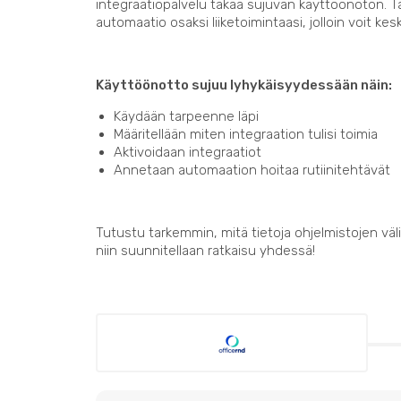
integraatiopalvelu takaa sujuvan käyttöönoton. 
automaatio osaksi liiketoimintaasi, jolloin voit kes
Käyttöönotto sujuu lyhykäisyydessään näin:
Käydään tarpeenne läpi
Määritellään miten integraation tulisi toimia
Aktivoidaan integraatiot
Annetaan automaation hoitaa rutiinitehtävät
Tutustu tarkemmin, mitä tietoja ohjelmistojen välil
niin suunnitellaan ratkaisu yhdessä!