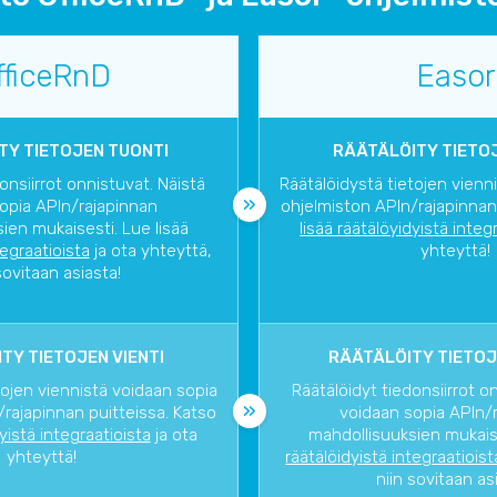
fficeRnD
Easor
TY TIETOJEN TUONTI
RÄÄTÄLÖITY TIETOJ
onsiirrot onnistuvat. Näistä
Räätälöidystä tietojen vienn
opia APIn/rajapinnan
ohjelmiston APIn/rajapinnan
ien mukaisesti. Lue lisää
lisää räätälöyidyistä integ
tegraatioista
ja ota yhteyttä,
yhteyttä!
sovitaan asiasta!
TY TIETOJEN VIENTI
RÄÄTÄLÖITY TIETOJ
tojen viennistä voidaan sopia
Räätälöidyt tiedonsiirrot o
rajapinnan puitteissa. Katso
voidaan sopia APIn/
dyistä integraatioista
ja ota
mahdollisuuksien mukaise
yhteyttä!
räätälöidyistä integraatioist
niin sovitaan as