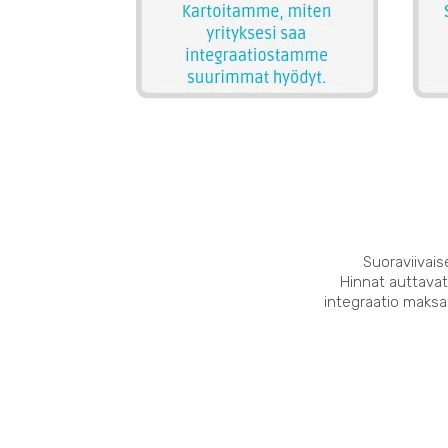
Suoraviivais
Hinnat auttavat
integraatio maksaa