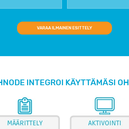
VARAA ILMAINEN ESITTELY
HNODE INTEGROI KÄYTTÄMÄSI O