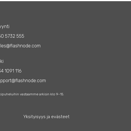
ynti
50 5732 555
les@flashnode.com
ki
4 1091 116
upport@flashnode.com
kipuheluihin vastaamme arkisin klo 9-15.
Yksityisyys ja evästeet