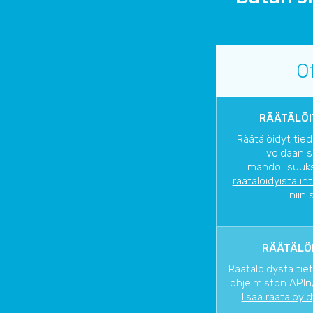
O
RÄÄTÄLÖI
Räätälöidyt tied
voidaan s
mahdollisuuks
räätälöidyistä in
niin 
RÄÄTÄLÖI
Räätälöidystä tie
ohjelmiston APIn/
lisää räätälöyi