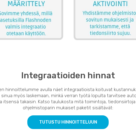
Integraatioiden hinnat
en hinnoittelumme avulla näet integraatioista koituvat kustannuk
 sinua myös laskemaan, minkä verran työtä lopulta tarvitsee auto
 itsensä takaisin. Katso taulukosta mitä toimintoja, tiedonsiirtoja
ohjelmistoparin mukaiset paketit sisältävät:
TUTUSTU HINNOITTELUUN