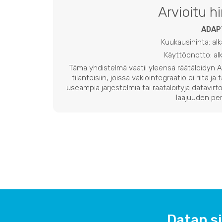
Arvioitu h
ADAP
Kuukausihinta: al
Käyttöönotto: a
Tämä yhdistelmä vaatii yleensä räätälöidyn
tilanteisiin, joissa vakiointegraatio ei riitä ja
useampia järjestelmiä tai räätälöityjä datavirto
laajuuden per
Datan si