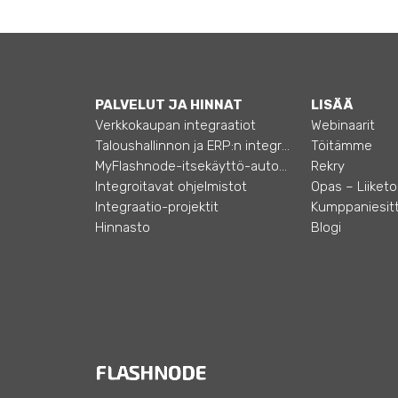
PALVELUT JA HINNAT
LISÄÄ
Verkkokaupan integraatiot
Webinaarit
Taloushallinnon ja ERP:n integraatiot
Töitämme
MyFlashnode-itsekäyttö-automaatio
Rekry
Integroitavat ohjelmistot
Integraatio-projektit
Kumppaniesitt
Hinnasto
Blogi