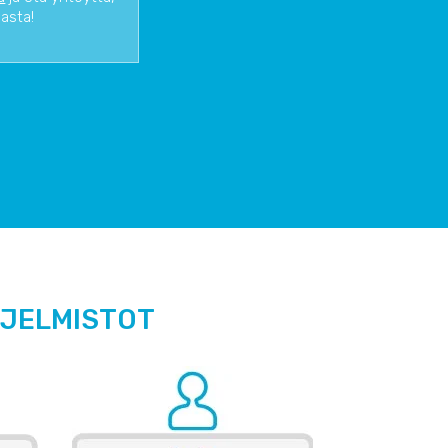
iasta!
HJELMISTOT