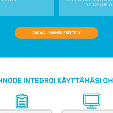
niin sovitaan as
VARAA ILMAINEN ESITTELY
HNODE INTEGROI KÄYTTÄMÄSI O