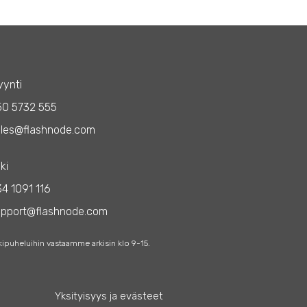
ynti
50 5732 555
les@flashnode.com
ki
4 1091 116
upport@flashnode.com
kipuheluihin vastaamme arkisin klo 9-15.
Yksityisyys ja evästeet