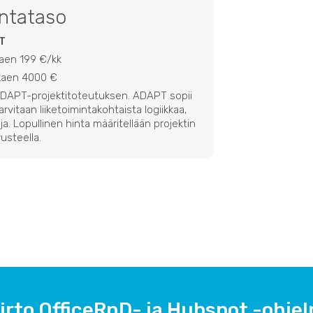
intataso
T
kaen 199 €/kk
lkaen 4000 €
 ADAPT-projektitoteutuksen. ADAPT sopii
 tarvitaan liiketoimintakohtaista logiikkaa,
ja. Lopullinen hinta määritellään projektin
usteella.
irto OfficeRnD- ja Hubspot -ohje