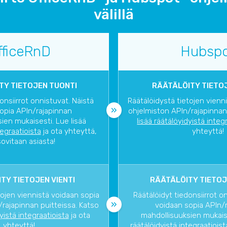
välillä
fficeRnD
Hubsp
TY TIETOJEN TUONTI
RÄÄTÄLÖITY TIETOJ
onsiirrot onnistuvat. Näistä
Räätälöidystä tietojen vienn
opia APIn/rajapinnan
ohjelmiston APIn/rajapinnan
ien mukaisesti. Lue lisää
lisää räätälöyidyistä integ
tegraatioista
ja ota yhteyttä,
yhteyttä!
sovitaan asiasta!
TY TIETOJEN VIENTI
RÄÄTÄLÖITY TIETOJ
tojen viennistä voidaan sopia
Räätälöidyt tiedonsiirrot o
rajapinnan puitteissa. Katso
voidaan sopia APIn/
dyistä integraatioista
ja ota
mahdollisuuksien mukaise
yhteyttä!
räätälöidyistä integraatioist