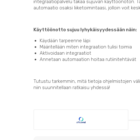
integraatiopalvelu takaa sujuvan käyttöönoton. 
automaatio osaksi liiketoimintaasi, jolloin voit kes
Käyttöönotto sujuu lyhykäisyydessään näin:
Käydään tarpeenne läpi
Määritellään miten integraation tulisi toimia
Aktivoidaan integraatiot
Annetaan automaation hoitaa rutiinitehtävät
Tutustu tarkemmin, mitä tietoja ohjelmistojen välil
niin suunnitellaan ratkaisu yhdessä!