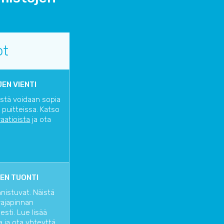
ot
EN VIENTI
istä voidaan sopia
 puitteissa. Katso
raatioista
ja ota
EN TUONTI
nnistuvat. Näistä
rajapinnan
sti. Lue lisää
a
ja ota yhteyttä,