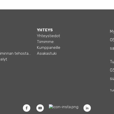
YHTEYS
My
Yhteystiedot
0
Tiimimme
Kumppaneille
sa
Opas – Liiketoiminnan tehostamiseen
Asiakastuki
elyt
Tu
03
s
Tu