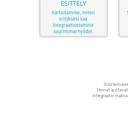
Suoraviivais
Hinnat auttavat
integraatio maksaa