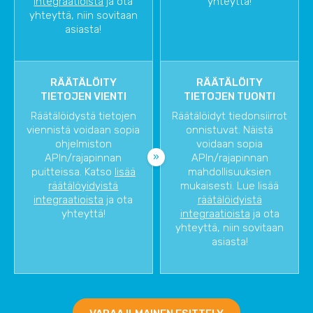
integraatioista
ja ota
yhteyttä!
yhteyttä, niin sovitaan
asiasta!
RÄÄTÄLÖITY
RÄÄTÄLÖITY
TIETOJEN VIENTI
TIETOJEN TUONTI
Räätälöidystä tietojen
Räätälöidyt tiedonsiirrot
viennistä voidaan sopia
onnistuvat. Näistä
ohjelmiston
voidaan sopia
APIn/rajapinnan
APIn/rajapinnan
puitteissa. Katso
lisää
mahdollisuuksien
räätälöyidyistä
mukaisesti. Lue lisää
integraatioista
ja ota
räätälöidyistä
yhteyttä!
integraatioista
ja ota
yhteyttä, niin sovitaan
asiasta!