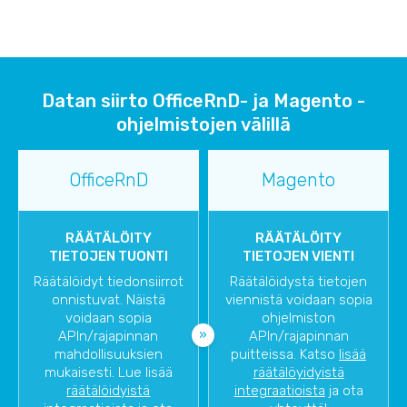
Datan siirto OfficeRnD- ja Magento -
ohjelmistojen välillä
OfficeRnD
Magento
RÄÄTÄLÖITY
RÄÄTÄLÖITY
TIETOJEN TUONTI
TIETOJEN VIENTI
Räätälöidyt tiedonsiirrot
Räätälöidystä tietojen
onnistuvat. Näistä
viennistä voidaan sopia
voidaan sopia
ohjelmiston
APIn/rajapinnan
APIn/rajapinnan
mahdollisuuksien
puitteissa. Katso
lisää
mukaisesti. Lue lisää
räätälöyidyistä
räätälöidyistä
integraatioista
ja ota