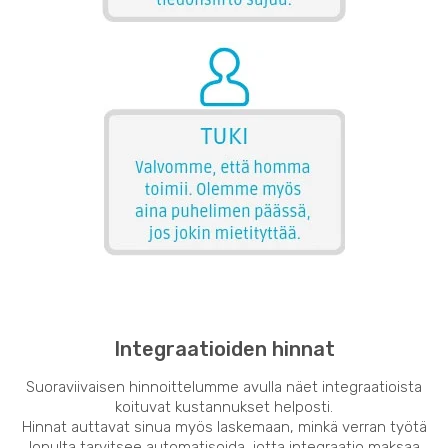
Integraatioiden hinnat
Suoraviivaisen hinnoittelumme avulla näet integraatioista
koituvat kustannukset helposti.
Hinnat auttavat sinua myös laskemaan, minkä verran työtä
lopulta tarvitsee automatisoida, jotta integraatio maksaa