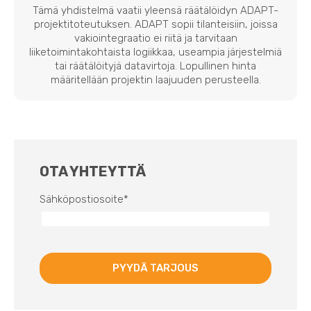
Tämä yhdistelmä vaatii yleensä räätälöidyn ADAPT-
projektitoteutuksen. ADAPT sopii tilanteisiin, joissa
vakiointegraatio ei riitä ja tarvitaan
liiketoimintakohtaista logiikkaa, useampia järjestelmiä
tai räätälöityjä datavirtoja. Lopullinen hinta
määritellään projektin laajuuden perusteella.
OTA YHTEYTTÄ
Sähköpostiosoite
*