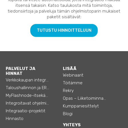
itsensä takaisin. Katso taulukosta mitä toimintoja,
tiedonsiirtoja ja palveluja tämän ohjelmistoparin mukaiset
paketit sisältävät:
TUTUSTU HINNOITTELUUN
PALVELUT JA
LISÄÄ
HINNAT
Webinaarit
Verkkokaupan integraatiot
Töitämme
Taloushallinnon ja ERP:n integraatiot
Rekry
MyFlashnode-itsekäyttö-automaatio
Opas – Liiketoiminnan tehostamiseen
Integroitavat ohjelmistot
Kumppaniesittelyt
Integraatio-projektit
Blogi
Hinnasto
YHTEYS